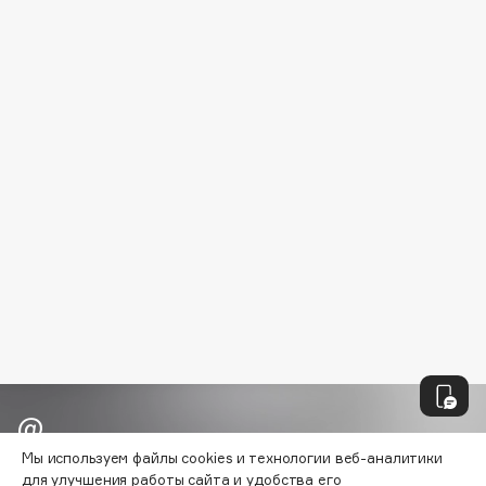
B
Babor
Baffy
Balmain Hair Couture
ЭКСКЛЮЗИВ
Banderas
Basicare
Batiste
Beauty Bomb
Beauty Pati
Beautyblades
НОВИНКА
beautyblender
Bebble
Beverly Hills Polo Club
Biodance
Мы используем файлы cookies и технологии веб-аналитики
Bioderma
Узнавайте первыми об акциях и
для улучшения работы сайта и удобства его