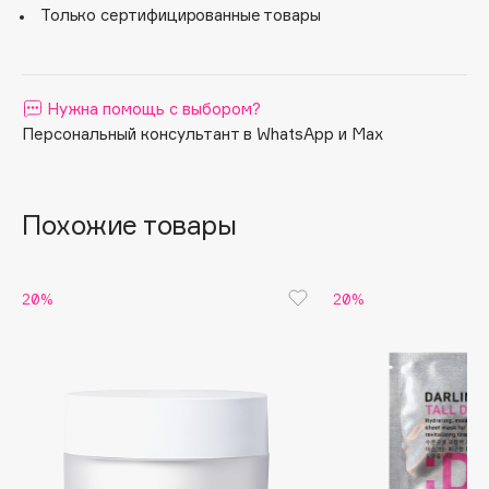
Только сертифицированные товары
Apagard
Aravia Professional
Arcadia
Нужна помощь с выбором?
Archetype
Персональный консультант в WhatsApp и Max
Architect Demidoff
ARIVE MAKEUP
Art&Fact
Похожие товары
Art-Visage
Artdeco
20%
20%
Astra
Atelier Rebul
Augustinus Bader
Aveda
Avene