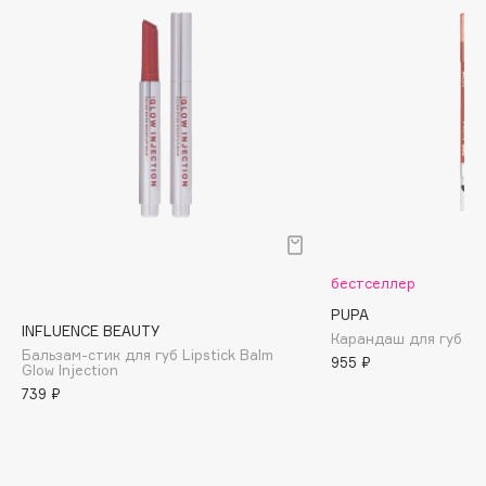
Biomed
Biorepair
Blanx
Blistex
BLOME
Boadicea The Victorious
Bobbi Brown
BOOMSHOP
BORK
Brunello Cucinelli
бестселлер
Bvlgari
PUPA
INFLUENCE BEAUTY
Карандаш для губ Tru
by TERRY
Бальзам-стик для губ Lipstick Balm
955 ₽
Glow Injection
BY WISHTREND
739 ₽
Byredo
C