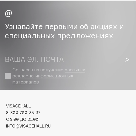
Cadence
Capelli Dorati
Узнавайте первыми об акциях и
Carbon Theory
специальных предложениях
Carmex
Carolina Herrera
Catrice
ВАША ЭЛ. ПОЧТА
Celimax
Согласен на получение
рассылки
Cettua
рекламно-информационных
Chupa Chups
материалов
Clarette
Clarins
Clarins Precious
VISAGEHALL
НОВИНКА
8-800-700-33-37
Clinique
C 9:00 ДО 21:00
Clive Christian
INFO@VISAGEHALL.RU
Club De Nuit