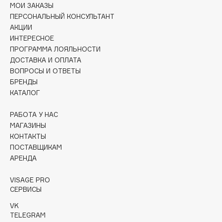
МОИ ЗАКАЗЫ
Collagenina
ПЕРСОНАЛЬНЫЙ КОНСУЛЬТАНТ
Consly
АКЦИИ
Corimo
ИНТЕРЕСНОЕ
CosRX
ПРОГРАММА ЛОЯЛЬНОСТИ
ДОСТАВКА И ОПЛАТА
Cottolina
ВОПРОСЫ И ОТВЕТЫ
Crescina
БРЕНДЫ
Cunzite
КАТАЛОГ
Curaprox
РАБОТА У НАС
МАГАЗИНЫ
D
КОНТАКТЫ
ПОСТАВЩИКАМ
АРЕНДА
d'Alba
DABO
VISAGE PRO
DARLING*
СЕРВИСЫ
Darphin
VK
TELEGRAM
Davines