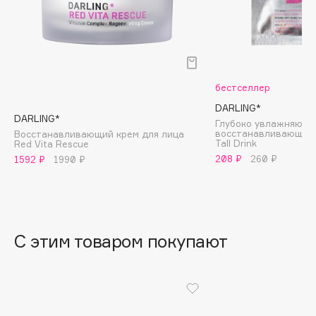
B
Babor
Baffy
Balmain Hair Couture
ЭКСКЛЮЗИВ
бестселлер
Banderas
DARLING*
DARLING*
Basicare
Глубоко увлажняюща
восстанавливающая 
Восстанавливающий крем для лица
Batiste
Tall Drink
Red Vita Rescue
208 ₽
260 ₽
Beauty Bomb
1592 ₽
1990 ₽
Beauty Pati
Beautyblades
НОВИНКА
beautyblender
С этим товаром покупают
Bebble
Beverly Hills Polo Club
Biodance
Bioderma