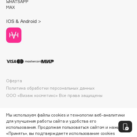
WHATSAPP
Deonica
MAX
Dessange
IOS & Android >
Dior
Divage
Dolce & Gabbana
Dolomit
Dorco
DP Daily Perfection
Dr. Vranjes Firenze
Оферта
Dr.Althea
Политика обработки персональных данных
Dr.Ceuracle
ООО «Визаж косметикс» Все права защищены
Dr.Jart+
DSD de Luxe
Мы используем файлы cookies и технологии веб-аналитики
Dyson
для улучшения работы сайта и удобства его
использования. Продолжая пользоваться сайтом и нажимая
«Принять», вы подтверждаете использование cookies