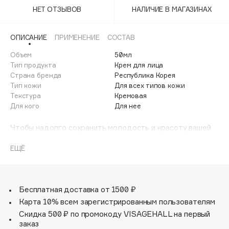
Adele for you
НЕТ ОТЗЫВОВ
НАЛИЧИЕ В МАГАЗИНАХ
Финал лета
Advante
ЭКСКЛЮЗИВ
1 АВГ - 31 АВГ
Aesop
ОПИСАНИЕ
ПРИМЕНЕНИЕ
СОСТАВ
Age Stop
Объем
ЭКСКЛЮЗИВ
50мл
Тип продукта
Крем для лица
AHFA Cosmetics
Страна бренда
Республика Корея
Ajmal
Тип кожи
Для всех типов кожи
Текстура
Кремовая
Alix Avien
Для кого
Для нее
Allies of Skin
AMAN
Чтобы надолго сохранить молодость и красоту вашей
кожи.
Amina Daudova Brushes
Этот CICA-крем с антиоксидантами стимулирует
ЕЩЁ
Amouage
синтез коллагена. В составе содержатся аденозин,
Amuleto Di Casa
масла ши и семян макадамии, известные своими
омолаживающими свойствами, а за защиту и
Angiopharm
ЭКСКЛЮЗИВ
увлажнение отвечает ниацинамид.
Бесплатная доставка от 1500 ₽
Annbeauty
Ваша кожа будет выглядеть по-детски гладкой —
Карта 10% всем зарегистрированным пользователям
супер-эффект!
Anua
Скидка 500 ₽ по промокоду VISAGEHALL на первый
подробные характеристики.
заказ
Apadent