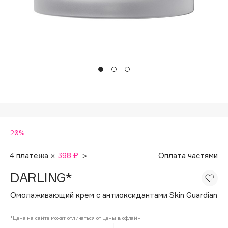
Подарки
Tom Ford
HFC
Для дома
Angiopharm
Техника
KIKO Milano
Estée Lauder
Clarins
0 - 9
20%
100BON
22|11
4 платежа ×
398 ₽
>
Оплата частями
DARLING*
A
Омолаживающий крем с антиоксидантами Skin Guardian
Acqua di Parma
*Цена на сайте может отличаться от цены в офлайн
Acque di Italia