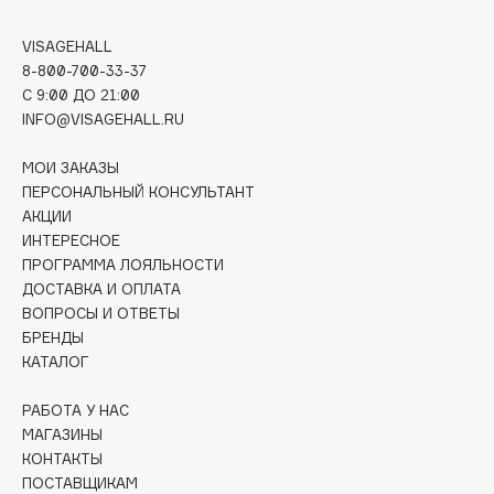
Deonica
VISAGEHALL
Dessange
8-800-700-33-37
Dior
C 9:00 ДО 21:00
Divage
INFO@VISAGEHALL.RU
Dolce & Gabbana
МОИ ЗАКАЗЫ
Dolomit
ПЕРСОНАЛЬНЫЙ КОНСУЛЬТАНТ
Dorco
АКЦИИ
DP Daily Perfection
ИНТЕРЕСНОЕ
ПРОГРАММА ЛОЯЛЬНОСТИ
Dr. Vranjes Firenze
ДОСТАВКА И ОПЛАТА
Dr.Althea
ВОПРОСЫ И ОТВЕТЫ
Dr.Ceuracle
БРЕНДЫ
Dr.Jart+
КАТАЛОГ
DSD de Luxe
РАБОТА У НАС
Dyson
МАГАЗИНЫ
КОНТАКТЫ
ПОСТАВЩИКАМ