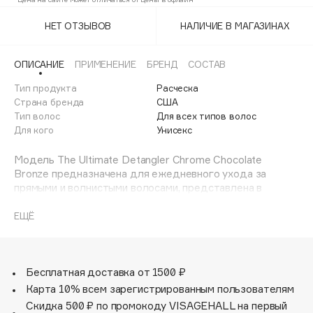
Adele for you
Финал лета
НЕТ ОТЗЫВОВ
НАЛИЧИЕ В МАГАЗИНАХ
Advante
ЭКСКЛЮЗИВ
1 АВГ - 31 АВГ
Aesop
ОПИСАНИЕ
ПРИМЕНЕНИЕ
БРЕНД
СОСТАВ
Age Stop
ЭКСКЛЮЗИВ
Тип продукта
Расческа
AHFA Cosmetics
Страна бренда
США
Ajmal
Тип волос
Для всех типов волос
Для кого
Унисекс
Alix Avien
Allies of Skin
Модель The Ultimate Detangler Chrome Chocolate
AMAN
Bronze предназначена для ежедневного ухода за
прямыми и волнистыми волосами, представлена в
Amina Daudova Brushes
хромированном корпусе бронзового оттенка. The
Amouage
Ultimate Detangler рекомендована для распутывания
ЕЩЁ
влажных волос. Расческа легко скользит по волосам, не
Amuleto Di Casa
травмирует их и предупреждает ломкость. 325
Angiopharm
ЭКСКЛЮЗИВ
двухуровневых гибких зубчиков позволяют легко и
Annbeauty
бережно распутывать влажные волосы. Благодаря
Бесплатная доставка от 1500 ₽
эргономичной ручке расческой удобно распределять
Карта 10% всем зарегистрированным пользователям
Anua
бальзамы и маски для волос. Не используйте с феном.
Скидка 500 ₽ по промокоду VISAGEHALL на первый
Apadent