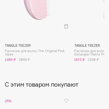
B
Babor
Baffy
Balmain Hair Couture
ЭКСКЛЮЗИВ
Banderas
Basicare
TANGLE TEEZER
TANGLE TEEZER
Batiste
Расческа для волос The Original Pink
Расческа для волос T
Vibes
Detangler Matte Pumi
Beauty Bomb
1469 ₽
2098 ₽
1673 ₽
2390 ₽
Beauty Pati
Beautyblades
НОВИНКА
beautyblender
С этим товаром покупают
Bebble
Beverly Hills Polo Club
Biodance
25%
Bioderma