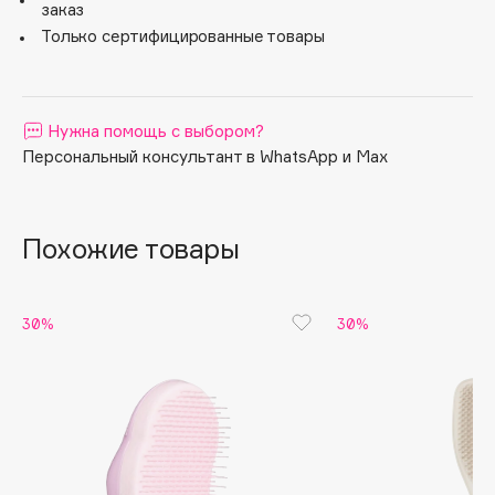
заказ
Apagard
Только сертифицированные товары
Aravia Professional
Arcadia
Archetype
Нужна помощь с выбором?
Architect Demidoff
Персональный консультант в WhatsApp и Max
ARIVE MAKEUP
Art&Fact
Похожие товары
Art-Visage
Artdeco
Astra
30%
30%
Atelier Rebul
Augustinus Bader
Aveda
Avene