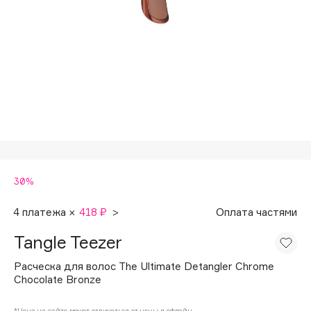
Подарки
Tom Ford
HFC
Для дома
Angiopharm
Техника
KIKO Milano
Estée Lauder
Clarins
0 - 9
30%
100BON
22|11
4 платежа ×
418 ₽
>
Оплата частями
Tangle Teezer
A
Расческа для волос The Ultimate Detangler Chrome
Chocolate Bronze
Acqua di Parma
Acque di Italia
*Цена на сайте может отличаться от цены в офлайн