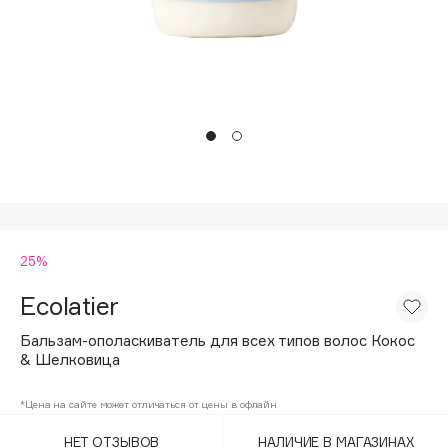
Подарки
Tom Ford
HFC
Для дома
Angiopharm
Техника
KIKO Milano
Estée Lauder
Clarins
0 - 9
25%
100BON
22|11
Ecolatier
Бальзам-ополаскиватель для всех типов волос Кокос
A
& Шелковица
Acqua di Parma
*Цена на сайте может отличаться от цены в офлайн
Acque di Italia
НЕТ ОТЗЫВОВ
НАЛИЧИЕ В МАГАЗИНАХ