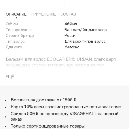
Adele for you
Финал лета
Advante
ЭКСКЛЮЗИВ
ОПИСАНИЕ
ПРИМЕНЕНИЕ
СОСТАВ
1 АВГ - 31 АВГ
Aesop
Объем
400мл
Age Stop
Тип продукта
Бальзам/Кондиционер
ЭКСКЛЮЗИВ
Страна бренда
Россия
AHFA Cosmetics
Тип волос
Для всех типов волос
Ajmal
Для кого
Унисекс
Alix Avien
Бальзам для волос ECOLATIER® URBAN, благодаря
Allies of Skin
входящим в состав натуральным ингредиентам,
AMAN
заботится о волосах, питает их. Придает волосам блеск
и здоровый вид.
ЕЩЁ
Amina Daudova Brushes
Активные ингредиенты:
Amouage
Масло кокоса эффективно увлажняет волосы,
восстанавливает секущиеся кончики, защищает при
Amuleto Di Casa
термоукладке и от негативных воздействий
Бесплатная доставка от 1500 ₽
Angiopharm
ЭКСКЛЮЗИВ
окружающей среды.
Карта 10% всем зарегистрированным пользователям
Экстракт шелковицы придает волосам блеск и
Annbeauty
Скидка 500 ₽ по промокоду VISAGEHALL на первый
нежность шелка. Защищает волосы от вредного
заказ
Anua
воздействия повреждающих факторов окружающей
Только сертифицированные товары
Apadent
среды.