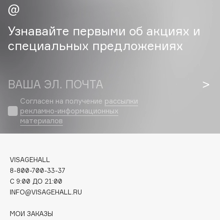
Cadence
Узнавайте первыми об акциях и
Capelli Dorati
специальных предложениях
Carbon Theory
Carmex
Carolina Herrera
ВАША ЭЛ. ПОЧТА
Catrice
Согласен на получение
рассылки
Celimax
рекламно-информационных
Cettua
материалов
Chupa Chups
Clarette
Clarins
VISAGEHALL
Clarins Precious
8-800-700-33-37
НОВИНКА
C 9:00 ДО 21:00
Clinique
INFO@VISAGEHALL.RU
Clive Christian
Club De Nuit
МОИ ЗАКАЗЫ