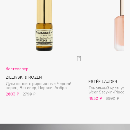
Biomed
Biorepair
Blanx
Blistex
BLOME
Boadicea The Victorious
Bobbi Brown
BOOMSHOP
BORK
бестселлер
Brunello Cucinelli
ZIELINSKI & ROZEN
ESTÉE LAUDER
Bvlgari
Духи концентрированные Черный
перец, Ветивер, Нероли, Амбра
Тональный крем усто
by TERRY
Wear Stay-in-Place 
2093 ₽
2790 ₽
4830 ₽
6900 ₽
BY WISHTREND
Byredo
C