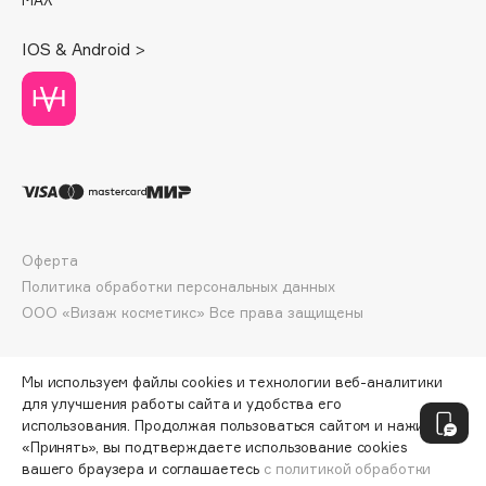
Deonica
IOS & Android >
Dessange
Dior
Divage
Dolce & Gabbana
Dolomit
Dorco
DP Daily Perfection
Оферта
Dr. Vranjes Firenze
Политика обработки персональных данных
Dr.Althea
ООО «Визаж косметикс» Все права защищены
Dr.Ceuracle
Dr.Jart+
Мы используем файлы cookies и технологии веб-аналитики
DSD de Luxe
для улучшения работы сайта и удобства его
Dyson
использования. Продолжая пользоваться сайтом и нажимая
«Принять», вы подтверждаете использование cookies
вашего браузера и соглашаетесь
с политикой обработки