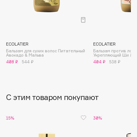
B
Babor
Baffy
Balmain Hair Couture
ЭКСКЛЮЗИВ
Banderas
ECOLATIER
ECOLATIER
Бальзам для сухих волос Питательный
Бальзам против ломк
Basicare
Авокадо & Мальва
Укрепляющий Ши & М
Batiste
408 ₽
544 ₽
404 ₽
538 ₽
Beauty Bomb
Beauty Pati
Beautyblades
НОВИНКА
С этим товаром покупают
beautyblender
Bebble
Beverly Hills Polo Club
15%
30%
Biodance
Bioderma