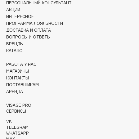
ПЕРСОНАЛЬНЫЙ КОНСУЛЬТАНТ
Collagenina
АКЦИИ
Consly
ИНТЕРЕСНОЕ
Corimo
ПРОГРАММА ЛОЯЛЬНОСТИ
CosRX
ДОСТАВКА И ОПЛАТА
ВОПРОСЫ И ОТВЕТЫ
Cottolina
БРЕНДЫ
Crescina
КАТАЛОГ
Cunzite
РАБОТА У НАС
Curaprox
МАГАЗИНЫ
КОНТАКТЫ
ПОСТАВЩИКАМ
D
АРЕНДА
d'Alba
VISAGE PRO
DABO
СЕРВИСЫ
DARLING*
VK
Darphin
TELEGRAM
WHATSAPP
Davines
MAX