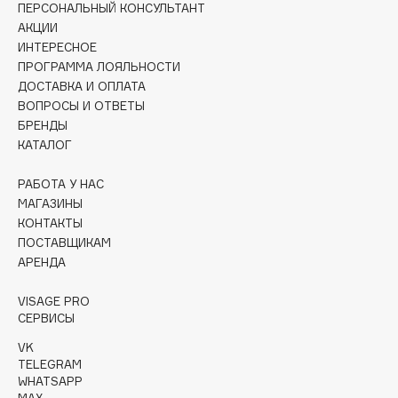
ПЕРСОНАЛЬНЫЙ КОНСУЛЬТАНТ
Collagenina
АКЦИИ
Consly
ИНТЕРЕСНОЕ
Corimo
ПРОГРАММА ЛОЯЛЬНОСТИ
CosRX
ДОСТАВКА И ОПЛАТА
ВОПРОСЫ И ОТВЕТЫ
Cottolina
БРЕНДЫ
Crescina
КАТАЛОГ
Cunzite
Curaprox
РАБОТА У НАС
МАГАЗИНЫ
КОНТАКТЫ
D
ПОСТАВЩИКАМ
АРЕНДА
d'Alba
VISAGE PRO
DABO
СЕРВИСЫ
DARLING*
VK
Darphin
TELEGRAM
WHATSAPP
Davines
MAX