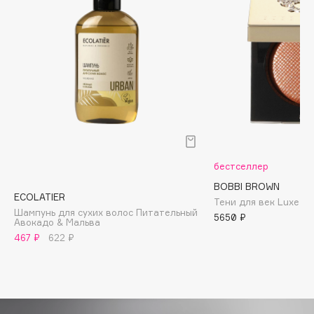
Biomed
Biorepair
Blanx
Blistex
BLOME
Boadicea The Victorious
Bobbi Brown
BOOMSHOP
BORK
бестселлер
Brunello Cucinelli
BOBBI BROWN
ECOLATIER
Bvlgari
Тени для век Luxe E
Шампунь для сухих волос Питательный
5650 ₽
by TERRY
Авокадо & Мальва
467 ₽
622 ₽
BY WISHTREND
Byredo
C