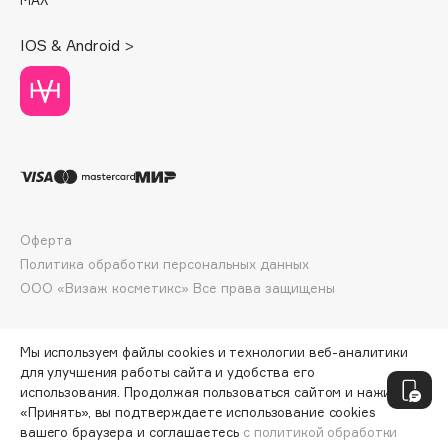
Deonica
Dessange
IOS & Android >
Dior
Divage
Dolce & Gabbana
Dolomit
Dorco
DP Daily Perfection
Dr. Vranjes Firenze
Оферта
Политика обработки персональных данных
Dr.Althea
ООО «Визаж косметикс» Все права защищены
Dr.Ceuracle
Dr.Jart+
DSD de Luxe
Мы используем файлы cookies и технологии веб-аналитики
для улучшения работы сайта и удобства его
Dyson
использования. Продолжая пользоваться сайтом и нажимая
«Принять», вы подтверждаете использование cookies
вашего браузера и соглашаетесь
с политикой обработки