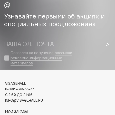
Cadence
Узнавайте первыми об акциях и
Capelli Dorati
специальных предложениях
Carbon Theory
Carmex
Carolina Herrera
ВАША ЭЛ. ПОЧТА
Catrice
Согласен на получение
рассылки
Celimax
рекламно-информационных
Cettua
материалов
Chupa Chups
Clarette
Clarins
VISAGEHALL
Clarins Precious
8-800-700-33-37
C 9:00 ДО 21:00
Clinique
INFO@VISAGEHALL.RU
Clive Christian
Club De Nuit
МОИ ЗАКАЗЫ