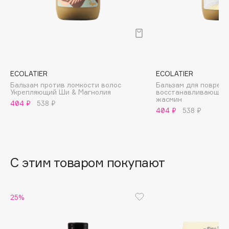
B
Babor
Baffy
Balmain Hair Couture
ЭКСКЛЮЗИВ
Banderas
ECOLATIER
ECOLATIER
Бальзам против ломкости волос
Бальзам для повреж
Basicare
Укрепляющий Ши & Магнолия
восстанавливающий 
жасмин
Batiste
404 ₽
538 ₽
404 ₽
538 ₽
Beauty Bomb
Beauty Pati
Beautyblades
НОВИНКА
С этим товаром покупают
beautyblender
Bebble
Beverly Hills Polo Club
25%
Biodance
Bioderma