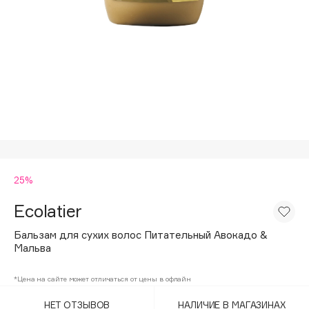
Подарки
Tom Ford
HFC
Для дома
Angiopharm
Техника
KIKO Milano
Estée Lauder
Clarins
0 - 9
25%
100BON
22|11
Ecolatier
Бальзам для сухих волос Питательный Авокадо &
A
Мальва
Acqua di Parma
*Цена на сайте может отличаться от цены в офлайн
Acque di Italia
НЕТ ОТЗЫВОВ
НАЛИЧИЕ В МАГАЗИНАХ