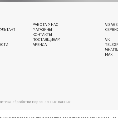
Gourmandise
РАБОТА У НАС
VISAG
Grace Day
УЛЬТАНТ
МАГАЗИНЫ
СЕРВИ
Guerlain
КОНТАКТЫ
ПОСТАВЩИКАМ
VK
Guess
ОСТИ
АРЕНДА
TELEG
WHATS
MAX
Holika Holika
Holly Polly
литика обработки персональных данных
Holy Land