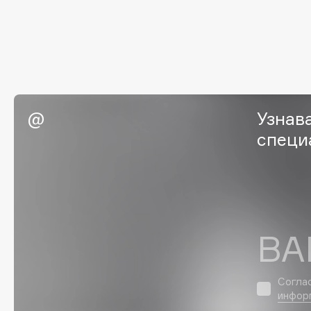
Eigshow
EpilProfi
Elemis
Erborian
Elian Russia
Essence
Elie Saab
Essential Parfums Paris
Узнав
специ
F
FANE
Flipper
Farmstay
FLOEMA
Felce Azzurra
Floraïku
ВА
Fillerina
Forlle'd
ЭКСКЛЮЗИВ
Fiona Franchimon
Согла
инфор