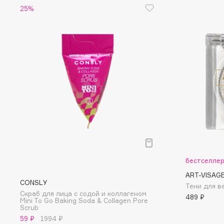
D
25%
d'Alba
Dior
DABO
Divage
DARLING*
Dolce & Gabbana
Darphin
Dolomit
Davines
Dorco
Deonica
DP Daily Perfection
Dessange
Dr. Vranjes Firenze
E
бестселле
ART-VISAG
Eat My
Ella Bartsueva Brushes
CONSLY
Тени для ве
Скраб для лица с содой и коллагеном
Ecolatier
EMBRACE Haircare
489 ₽
Mini To Go Baking Soda & Collagen Pore
Scrub
Ecotools
Emmanuelle Jane
59 ₽
1994 ₽
EGIA
Enough