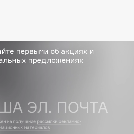
Etude organix
Eva Mosaic
Ex Nihilo
EXOARI L
айте первыми об акциях и
альных предложениях
Fragrance Du Bois
Frederic Malle
Frudia
ША ЭЛ. ПОЧТА
Funny Organix
сен на получение
рассылки рекламно-
мационных материалов