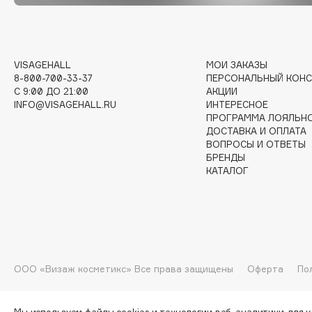
G
Garnier
Giardino Magico
VISAGEHALL
МОИ ЗАКАЗЫ
Gecko
Gillette
8-800-700-33-37
ПЕРСОНАЛЬНЫЙ КОНС
Geltek
Givenchy
C 9:00 ДО 21:00
АКЦИИ
INFO@VISAGEHALL.RU
ИНТЕРЕСНОЕ
Genosys
Global Keratin
ЭКСКЛЮЗИВ
ПРОГРАММА ЛОЯЛЬН
Global White
ДОСТАВКА И ОПЛАТА
Geomar
ВОПРОСЫ И ОТВЕТЫ
БРЕНДЫ
КАТАЛОГ
H
Hadat Cosmetics
HELIBEAUTY
Hamis
Hempz
ООО «Визаж косметикс» Все права защищены
Оферта
По
Hapica
HFC