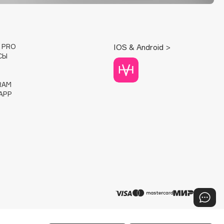
E PRO
IOS & Android >
СЫ
RAM
APP