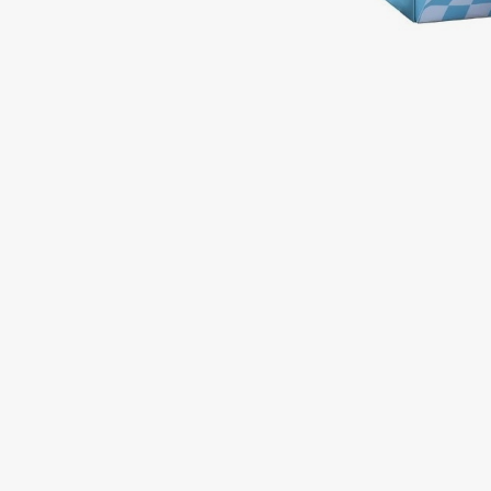
Подарки
0 - 9
Для дома
100BON
22|11
Техника
A
Acqua di Parma
Amina Daudova Brushes
Acque di Italia
Amouage
Adele for you
Amuleto Di Casa
Advante
Angiopharm
ЭКСКЛЮЗИВ
ЭКСКЛЮЗИВ
Aesop
Annbeauty
Age Stop
Anua
ЭКСКЛЮЗИВ
Apadent
AHFA Cosmetics
Apagard
Ajmal