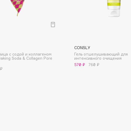
Consly
CONSLY
Corimo
лица с содой и коллагеном
Гель отшелушивающий для
Baking Soda & Collagen Pore
интенсивного очищения
CosRX
570 ₽
760 ₽
 ₽
Cottolina
Crescina
Cunzite
Curaprox