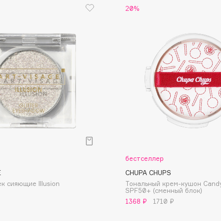
20%
Dr.Althea
Dr.Ceuracle
Dr.Jart+
DSD de Luxe
Dyson
р
бестселлер
E
CHUPA CHUPS
Estrâde
к сияющие Illusion
Тональный крем-кушон Cand
SPF50+ (сменный блок)
Estée Lauder
1368 ₽
1710 ₽
Etat Pur
Etude House