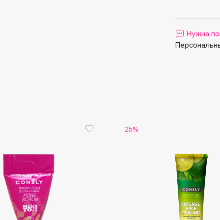
Aveda
Avene
Нужна по
Персональны
Boadicea The Victorious
Bobbi Brown
25%
BOOMSHOP
BORK
Brunello Cucinelli
Bvlgari
by TERRY
BY WISHTREND
Byredo