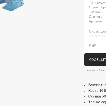
Тип проду
Страна бр
Тип кожи
Для кого
Артикул
Скраб для
кислотой 
эпидермис
несоверш
ЕЩЁ
и обновля
Architect Demidoff
гиалуроно
поддержи
СООБЩИТ
ARIVE MAKEUP
способств
Art&Fact
укрепляя 
*Цена на сайте мо
Art-Visage
гладкой и
Artdeco
Бесплатна
Astra
Карта 10%
Atelier Rebul
Скидка 50
Augustinus Bader
Только се