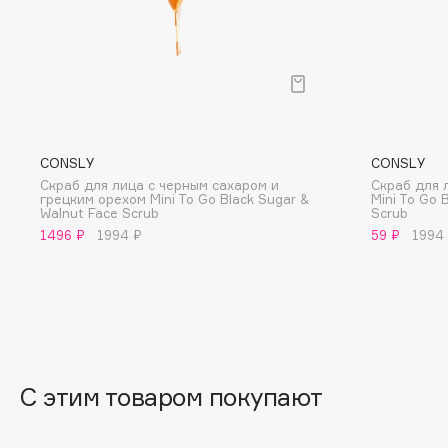
BLOME
C
Cadence
Chupa Chups
CONSLY
CONSLY
Capelli Dorati
Clarette
Скраб для лица с черным сахаром и
Скраб для 
грецким орехом Mini To Go Black Sugar &
Mini To Go 
Carbon Theory
Clarins
Walnut Face Scrub
Scrub
1496 ₽
1994 ₽
59 ₽
1994
Carmex
Clarins Precious
НОВИНКА
Carolina Herrera
Clinique
Catrice
Clive Christian
Celimax
Club De Nuit
Cettua
Collagenina
С этим товаром покупают