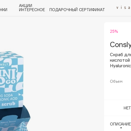
АКЦИИ
НКИ
ИНТЕРЕСНОЕ
ПОДАРОЧНЫЙ СЕРТИФИКАТ
25%
P
Q
R
S
T
U
V
W
Y
Z
А - Я
Consl
Скраб для
кислотой 
Hyaluronic
Объем
Angiopharm
KIKO Milano
Estée Lauder
НЕ
Clarins
ОПИСАНИЕ