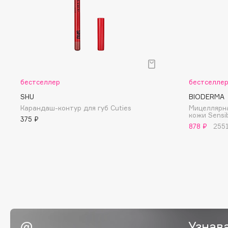
D
d'Alba
Dior
DABO
Divage
DARLING*
Dolce & Gabbana
Darphin
Dolomit
бестселлер
бестселле
Davines
Dorco
SHU
BIODERMA
Deonica
DP Daily Perfection
Карандаш-контур для губ Cuties
Мицеллярна
Dessange
Dr. Vranjes Firenze
кожи Sensi
375 ₽
878 ₽
255
E
Eat My
Ella Bartsueva Brushes
Ecolatier
EMBRACE Haircare
Ecotools
Emmanuelle Jane
Узнав
EGIA
Enough