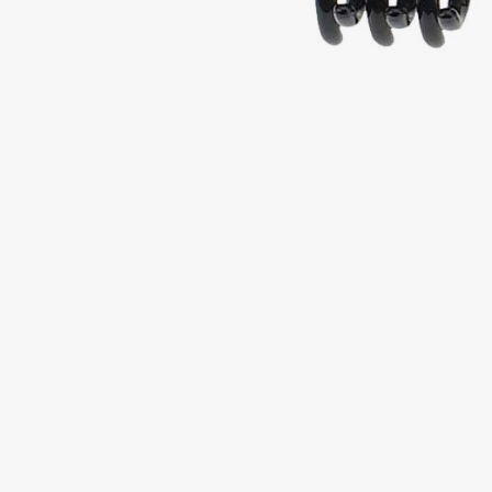
Подарки
0 - 9
Для дома
100BON
22|11
Техника
A
Acqua di Parma
Amina Daudova Brushes
Acque di Italia
Amouage
Adele for you
Amuleto Di Casa
Advante
Angiopharm
ЭКСКЛЮЗИВ
ЭКСКЛЮЗИВ
Aesop
Annbeauty
Age Stop
Anua
ЭКСКЛЮЗИВ
Apadent
AHFA Cosmetics
Apagard
Ajmal