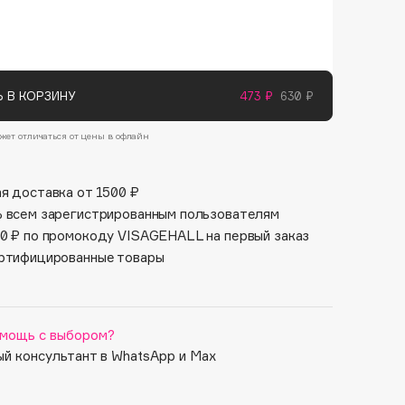
Финал лета
Парфюм для тебя
1 АВГ - 31 АВГ
5 АВГ - 9 АВГ
 В КОРЗИНУ
473 ₽
630 ₽
жет отличаться от цены в офлайн
я доставка от 1500 ₽
 всем зарегистрированным пользователям
0 ₽ по промокоду VISAGEHALL на первый заказ
ртифицированные товары
мощь с выбором?
й консультант в WhatsApp и Max