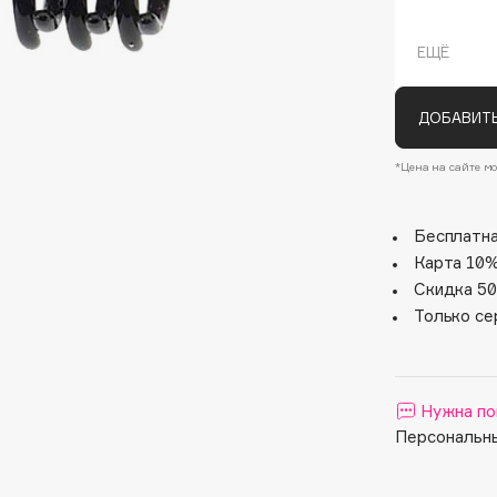
ЕЩЁ
ДОБАВИТЬ
*Цена на сайте мо
Бесплатна
Architect Demidoff
Карта 10%
ARIVE MAKEUP
Скидка 50
Art&Fact
Только се
Art-Visage
Artdeco
Astra
Нужна по
Персональны
Atelier Rebul
Augustinus Bader