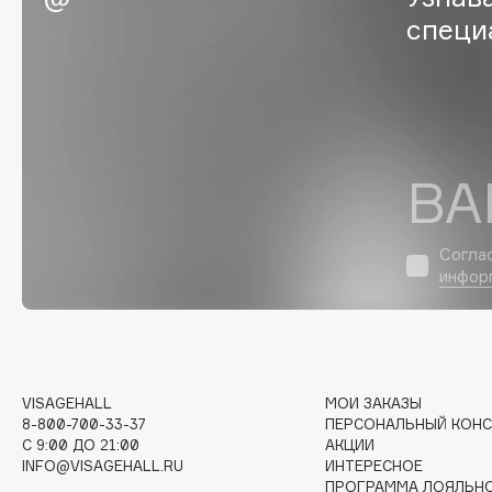
специ
Eigshow
EpilProfi
Elemis
Erborian
Elian Russia
Essence
Elie Saab
Essential Parfums Paris
ВА
F
Согла
инфор
FANE
Flipper
Farmstay
FLOEMA
Felce Azzurra
Floraïku
Fillerina
Forlle'd
ЭКСКЛЮЗИВ
VISAGEHALL
МОИ ЗАКАЗЫ
Fiona Franchimon
8-800-700-33-37
ПЕРСОНАЛЬНЫЙ КОНС
C 9:00 ДО 21:00
АКЦИИ
INFO@VISAGEHALL.RU
ИНТЕРЕСНОЕ
ПРОГРАММА ЛОЯЛЬН