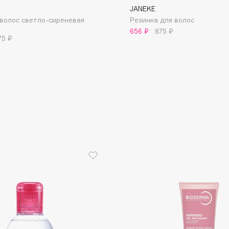
JANEKE
волос светло-сиреневая
Резинка для волос
656 ₽
875 ₽
75 ₽
Consly
Corimo
CosRX
Cottolina
Crescina
Cunzite
Curaprox