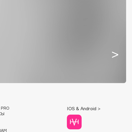
E PRO
IOS & Android >
СЫ
RAM