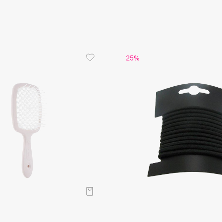
Aveda
Avene
25%
Boadicea The Victorious
Bobbi Brown
BOOMSHOP
BORK
Brunello Cucinelli
Bvlgari
by TERRY
BY WISHTREND
Byredo