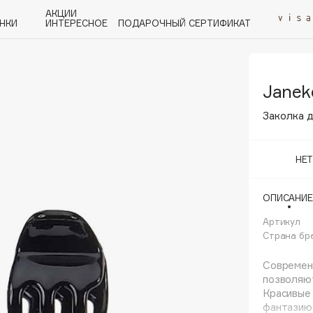
АКЦИИ
НКИ
ИНТЕРЕСНОЕ
ПОДАРОЧНЫЙ СЕРТИФИКАТ
Janek
P
Q
R
S
T
U
V
W
Y
Z
А - Я
Заколка 
НЕ
ОПИСАНИЕ
Angiopharm
KIKO Milano
Артикул
Страна бр
Estée Lauder
Clarins
Современн
позволяют
Красивые 
фантазию 