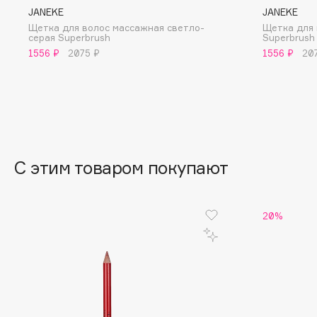
BLOME
JANEKE
JANEKE
Щетка для волос массажная светло-
Щетка для 
серая Superbrush
Superbrush
1556 ₽
2075 ₽
1556 ₽
20
C
Cadence
Chupa Chups
Capelli Dorati
Clarette
Carbon Theory
Clarins
С этим товаром покупают
Carmex
Clarins Precious
НОВИНКА
Carolina Herrera
Clinique
Catrice
Clive Christian
20%
Celimax
Club De Nuit
Cettua
Collagenina