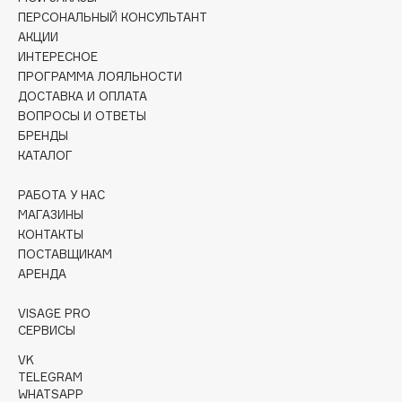
Collagenina
ПЕРСОНАЛЬНЫЙ КОНСУЛЬТАНТ
Consly
АКЦИИ
ИНТЕРЕСНОЕ
Corimo
ПРОГРАММА ЛОЯЛЬНОСТИ
CosRX
ДОСТАВКА И ОПЛАТА
Cottolina
ВОПРОСЫ И ОТВЕТЫ
Crescina
БРЕНДЫ
КАТАЛОГ
Cunzite
Curaprox
РАБОТА У НАС
МАГАЗИНЫ
КОНТАКТЫ
D
ПОСТАВЩИКАМ
АРЕНДА
d'Alba
VISAGE PRO
DABO
СЕРВИСЫ
DARLING*
VK
Darphin
TELEGRAM
Davines
WHATSAPP