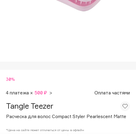
Подарки
Tom Ford
HFC
Для дома
Angiopharm
Техника
KIKO Milano
Estée Lauder
Clarins
0 - 9
30%
100BON
22|11
4 платежа ×
500 ₽
>
Оплата частями
Tangle Teezer
A
Расческа для волос Compact Styler Pearlescent Matte
Acqua di Parma
*Цена на сайте может отличаться от цены в офлайн
Acque di Italia