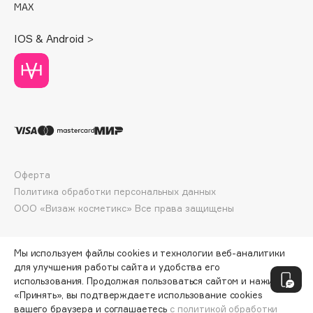
MAX
Deonica
Dessange
IOS & Android >
Dior
Divage
Dolce & Gabbana
Dolomit
Dorco
DP Daily Perfection
Dr. Vranjes Firenze
Оферта
Dr.Althea
Политика обработки персональных данных
Dr.Ceuracle
ООО «Визаж косметикс» Все права защищены
Dr.Jart+
DSD de Luxe
Мы используем файлы cookies и технологии веб-аналитики
Dyson
для улучшения работы сайта и удобства его
использования. Продолжая пользоваться сайтом и нажимая
«Принять», вы подтверждаете использование cookies
вашего браузера и соглашаетесь
с политикой обработки