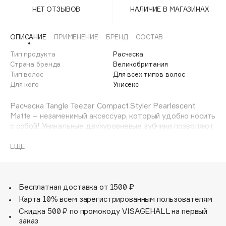
Adele for you
НЕТ ОТЗЫВОВ
НАЛИЧИЕ В МАГАЗИНАХ
Финал лета
Advante
ЭКСКЛЮЗИВ
1 АВГ - 31 АВГ
Aesop
ОПИСАНИЕ
ПРИМЕНЕНИЕ
БРЕНД
СОСТАВ
Age Stop
Тип продукта
ЭКСКЛЮЗИВ
Расческа
Страна бренда
Великобритания
AHFA Cosmetics
Тип волос
Для всех типов волос
Ajmal
Для кого
Унисекс
Alix Avien
Расческа Tangle Teezer Compact Styler Pearlescent
Allies of Skin
Matte – незаменимый аксессуар, который удобно носить
AMAN
с собой! Уникальные двухуровневые зубчики позволяют
бережно расчесывать сухие и влажные волосы, делая
Amina Daudova Brushes
их мягкими и шелковистыми. Благодаря компактной
ЕЩЁ
Amouage
форме расческа поместится в любую сумочку, а плотно
Amuleto Di Casa
прилегающая крышка защитит зубчики от пыли и
повреждений. Tangle Teezer Pearlescent Matte
Angiopharm
ЭКСКЛЮЗИВ
представлена в переливающихся тонах, напоминающих
Бесплатная доставка от 1500 ₽
Annbeauty
радугу, и имеет матовое покрытие.
Карта 10% всем зарегистрированным пользователям
Anua
Скидка 500 ₽ по промокоду VISAGEHALL на первый
заказ
Apadent