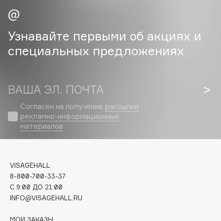
Cadence
Узнавайте первыми об акциях и
Capelli Dorati
Carbon Theory
специальных предложениях
Carmex
Carolina Herrera
ВАША ЭЛ. ПОЧТА
Catrice
Celimax
Согласен на получение
рассылки
Cettua
рекламно-информационных
материалов
Chupa Chups
Clarette
Clarins
VISAGEHALL
Clarins Precious
8-800-700-33-37
Clinique
C 9:00 ДО 21:00
INFO@VISAGEHALL.RU
Clive Christian
Club De Nuit
МОИ ЗАКАЗЫ