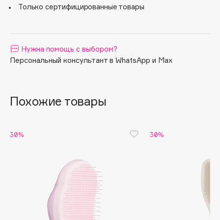
Только сертифицированные товары
Apagard
Aravia Professional
Arcadia
Нужна помощь с выбором?
Archetype
Персональный консультант в WhatsApp и Max
Architect Demidoff
ARIVE MAKEUP
Art&Fact
Похожие товары
Art-Visage
Artdeco
30%
30%
Astra
Atelier Rebul
Augustinus Bader
Aveda
Avene