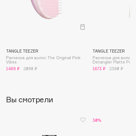
B
Babor
Baffy
Balmain Hair Couture
ЭКСКЛЮЗИВ
Banderas
TANGLE TEEZER
TANGLE TEEZER
Basicare
Расческа для волос The Original Pink
Расческа для волос T
Batiste
Vibes
Detangler Matte Pumi
Beauty Bomb
1469 ₽
2098 ₽
1673 ₽
2390 ₽
Beauty Pati
Beautyblades
НОВИНКА
beautyblender
Вы смотрели
Bebble
Beverly Hills Polo Club
30%
Biodance
Bioderma