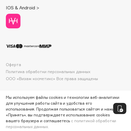
Deonica
IOS & Android >
Dessange
Dior
Divage
Dolce & Gabbana
Dolomit
Dorco
DP Daily Perfection
Оферта
Dr. Vranjes Firenze
Политика обработки персональных данных
Dr.Althea
ООО «Визаж косметикс» Все права защищены
Dr.Ceuracle
Dr.Jart+
Мы используем файлы cookies и технологии веб-аналитики
DSD de Luxe
для улучшения работы сайта и удобства его
использования. Продолжая пользоваться сайтом и нажимая
Dyson
«Принять», вы подтверждаете использование cookies
вашего браузера и соглашаетесь
с политикой обработки
персональных данных.
ДОБАВИТЬ В КОРЗИНУ
224 ₽
280 ₽