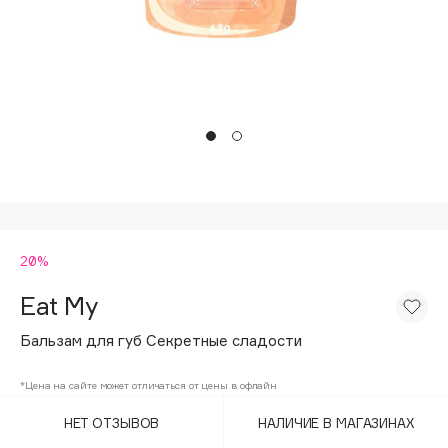
Подарки
Tom Ford
HFC
Для дома
Angiopharm
Техника
KIKO Milano
Estée Lauder
Clarins
0 - 9
20%
100BON
22|11
Eat My
Бальзам для губ Секретные сладости
A
*Цена на сайте может отличаться от цены в офлайн
Acqua di Parma
НЕТ ОТЗЫВОВ
НАЛИЧИЕ В МАГАЗИНАХ
Acque di Italia