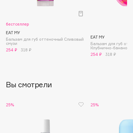
B
Babor
бестселлер
Baffy
EAT MY
Balmain Hair Couture
ЭКСКЛЮЗИВ
EAT MY
Бальзам для губ оттеночный Сливовый
Banderas
смузи
Бальзам для губ отт
Клубнично-банановы
254 ₽
318 ₽
Basicare
254 ₽
318 ₽
Batiste
Beauty Bomb
Beauty Pati
Вы смотрели
Beautyblades
НОВИНКА
beautyblender
Bebble
25%
25%
Beverly Hills Polo Club
Biodance
Bioderma