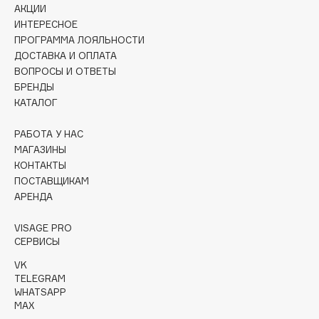
АКЦИИ
Collagenina
ИНТЕРЕСНОЕ
Consly
ПРОГРАММА ЛОЯЛЬНОСТИ
Corimo
ДОСТАВКА И ОПЛАТА
CosRX
ВОПРОСЫ И ОТВЕТЫ
БРЕНДЫ
Cottolina
КАТАЛОГ
Crescina
Cunzite
РАБОТА У НАС
Curaprox
МАГАЗИНЫ
КОНТАКТЫ
ПОСТАВЩИКАМ
D
АРЕНДА
VISAGE PRO
d'Alba
СЕРВИСЫ
DABO
VK
DARLING*
TELEGRAM
Darphin
WHATSAPP
MAX
Davines