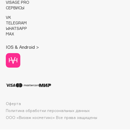
VISAGE PRO
Deonica
СЕРВИСЫ
Dessange
VK
Dior
TELEGRAM
WHATSAPP
Divage
MAX
Dolce & Gabbana
Dolomit
IOS & Android >
Dorco
DP Daily Perfection
Dr. Vranjes Firenze
Dr.Althea
Dr.Ceuracle
Dr.Jart+
DSD de Luxe
Оферта
Dyson
Политика обработки персональных данных
ООО «Визаж косметикс» Все права защищены