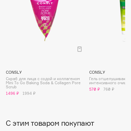
B
Babor
Baffy
Balmain Hair Couture
ЭКСКЛЮЗИВ
Banderas
Basicare
Batiste
Beauty Bomb
CONSLY
CONSLY
Beauty Pati
Скраб для лица с содой и коллагеном
Гель отшелушивающ
Beautyblades
Mini To Go Baking Soda & Collagen Pore
интенсивного очище
НОВИНКА
Scrub
570 ₽
760 ₽
beautyblender
1496 ₽
1994 ₽
Bebble
Beverly Hills Polo Club
Biodance
С этим товаром покупают
Bioderma