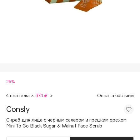
Подарки
Tom Ford
HFC
Для дома
Angiopharm
Техника
KIKO Milano
Estée Lauder
Clarins
0 - 9
25%
100BON
22|11
4 платежа ×
374 ₽
>
Оплата частями
Consly
A
Скраб для лица с черным сахаром и грецким орехом
Mini To Go Black Sugar & Walnut Face Scrub
Acqua di Parma
Acque di Italia