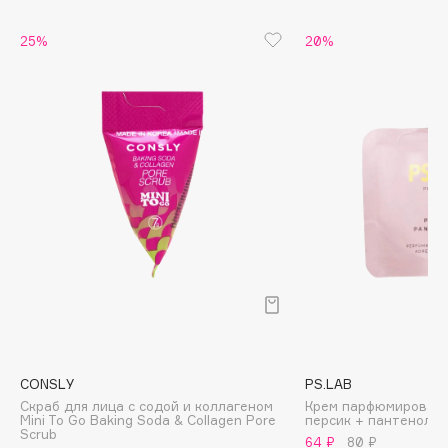
Biomed
Biorepair
25%
20%
Blanx
Blistex
BLOME
Boadicea The Victorious
Bobbi Brown
BOOMSHOP
BORK
Brunello Cucinelli
Bvlgari
by TERRY
BY WISHTREND
Byredo
CONSLY
PS.LAB
Скраб для лица с содой и коллагеном
Крем парфюмированн
Mini To Go Baking Soda & Collagen Pore
персик + пантенол
Scrub
C
64 ₽
80 ₽