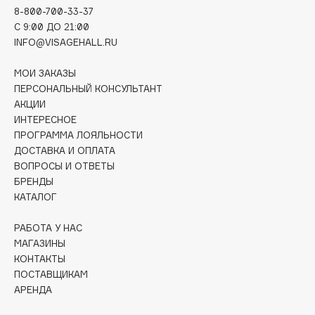
Collagenina
8-800-700-33-37
C 9:00 ДО 21:00
Consly
INFO@VISAGEHALL.RU
Corimo
CosRX
МОИ ЗАКАЗЫ
Cottolina
ПЕРСОНАЛЬНЫЙ КОНСУЛЬТАНТ
АКЦИИ
Crescina
ИНТЕРЕСНОЕ
Cunzite
ПРОГРАММА ЛОЯЛЬНОСТИ
Curaprox
ДОСТАВКА И ОПЛАТА
ВОПРОСЫ И ОТВЕТЫ
БРЕНДЫ
D
КАТАЛОГ
РАБОТА У НАС
d'Alba
МАГАЗИНЫ
DABO
КОНТАКТЫ
DARLING*
ПОСТАВЩИКАМ
Darphin
АРЕНДА
Davines