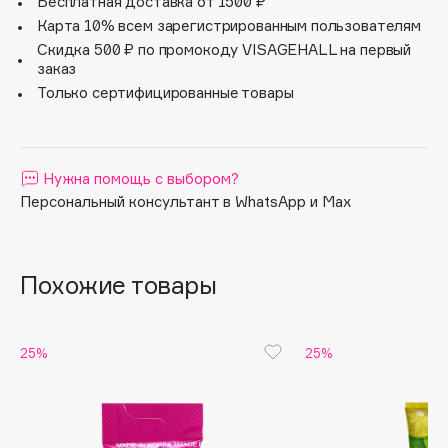
становится нежной и бархатистой.
Бесплатная доставка от 1500 ₽
Apagard
Карта 10% всем зарегистрированным пользователям
Скидка 500 ₽ по промокоду VISAGEHALL на первый
Aravia Professional
заказ
Arcadia
Только сертифицированные товары
Archetype
Architect Demidoff
ARIVE MAKEUP
Нужна помощь с выбором?
Art&Fact
Персональный консультант в WhatsApp и Max
Art-Visage
Artdeco
Astra
Похожие товары
Atelier Rebul
Augustinus Bader
25%
25%
Aveda
Avene