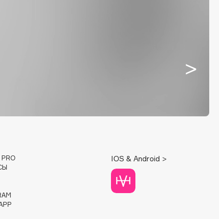
E PRO
IOS & Android >
СЫ
RAM
APP