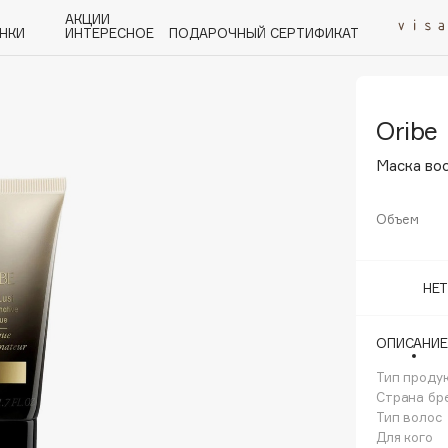
АКЦИИ
НКИ
ИНТЕРЕСНОЕ
ПОДАРОЧНЫЙ СЕРТИФИКАТ
Oribe
P
Q
R
S
T
U
V
W
Y
Z
А - Я
Маска во
Объем
Angiopharm
НЕ
KIKO Milano
Estée Lauder
ОПИСАНИЕ
Clarins
Тип проду
Страна бр
Тип волос
Для кого