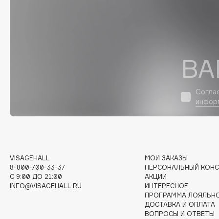
D
d'Alba
Dior
DABO
Divage
DARLING*
Dolce & Gabbana
ВА
Darphin
Dolomit
Davines
Dorco
Согла
Deonica
DP Daily Perfection
инфор
Dessange
Dr. Vranjes Firenze
E
VISAGEHALL
МОИ ЗАКАЗЫ
8-800-700-33-37
ПЕРСОНАЛЬНЫЙ КОНС
C 9:00 ДО 21:00
АКЦИИ
Eat My
Ella Bartsueva Brushes
INFO@VISAGEHALL.RU
ИНТЕРЕСНОЕ
Ecolatier
EMBRACE Haircare
ПРОГРАММА ЛОЯЛЬН
Ecotools
Emmanuelle Jane
ДОСТАВКА И ОПЛАТА
ВОПРОСЫ И ОТВЕТЫ
EGG
Enough