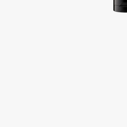
Подарки
0 - 9
Для дома
100BON
22|11
Техника
A
Acqua di Parma
Amina Daudova Brushes
Acque di Italia
Amouage
Adele for you
Amuleto Di Casa
Advante
Angiopharm
ЭКСКЛЮЗИВ
ЭКСКЛЮЗИВ
Aesop
Annbeauty
Age Stop
Anua
ЭКСКЛЮЗИВ
Apadent
AHFA Cosmetics
Apagard
Ajmal