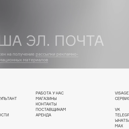
Dr.Althea
Dr.Ceuracle
Dr.Jart+
ША ЭЛ. ПОЧТА
DSD de Luxe
Dyson
сен на получение
рассылки рекламно-
мационных материалов
РАБОТА У НАС
VISAG
УЛЬТАНТ
МАГАЗИНЫ
СЕРВИ
КОНТАКТЫ
Estée Lauder
ПОСТАВЩИКАМ
VK
Etat Pur
ОСТИ
АРЕНДА
TELEG
Etude House
WHATS
MAX
Etude organix