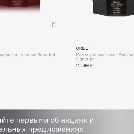
Consly
ORIBE
Corimo
окрашенных волос Beautiful
Маска увлажняющая Вдохно
Signature
CosRX
11 580 ₽
Cottolina
Crescina
Cunzite
Curaprox
айте первыми об акциях и
альных предложениях