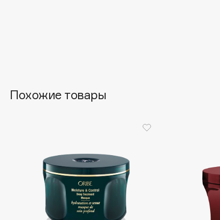
Aravia Professional
Alix Avien
Arcadia
Allies of Skin
Archetype
AMAN
B
Похожие товары
Babor
beautyblender
Baffy
Bebble
Balmain Hair Couture
Beverly Hills Polo Club
ЭКСКЛЮЗИВ
Biodance
Banderas
Bioderma
Basicare
Biomed
Batiste
Biorepair
Beauty Bomb
Blanx
Beauty Pati
Blistex
Beautyblades
НОВИНКА