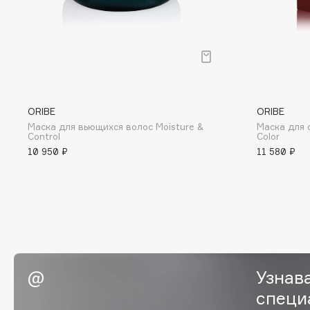
BLOME
C
Cadence
Chupa Chups
ORIBE
ORIBE
Capelli Dorati
Clarette
Маска для вьющихся волос Moisture &
Маска для 
Control
Color
Carbon Theory
Clarins
10 950 ₽
11 580 ₽
Carmex
Clarins Precious
Carolina Herrera
Clinique
Catrice
Clive Christian
Celimax
Club De Nuit
Cettua
Collagenina
Узнав
специ