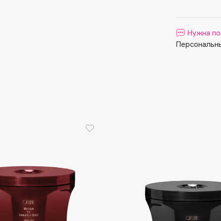
Aveda
Avene
Нужна по
Персональны
Boadicea The Victorious
Bobbi Brown
BOOMSHOP
BORK
Brunello Cucinelli
Bvlgari
by TERRY
BY WISHTREND
Byredo