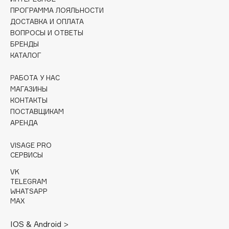
ПРОГРАММА ЛОЯЛЬНОСТИ
Cadence
ДОСТАВКА И ОПЛАТА
ВОПРОСЫ И ОТВЕТЫ
Capelli Dorati
БРЕНДЫ
Carbon Theory
КАТАЛОГ
Carmex
Carolina Herrera
РАБОТА У НАС
МАГАЗИНЫ
Catrice
КОНТАКТЫ
Celimax
ПОСТАВЩИКАМ
Cettua
АРЕНДА
Chupa Chups
VISAGE PRO
Clarette
СЕРВИСЫ
Clarins
VK
Clarins Precious
НОВИНКА
TELEGRAM
WHATSAPP
Clinique
MAX
Clive Christian
Club De Nuit
IOS & Android >