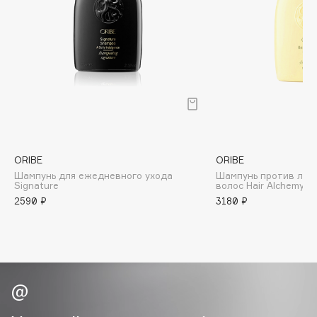
B
Babor
Baffy
Balmain Hair Couture
ЭКСКЛЮЗИВ
Banderas
Basicare
Batiste
Beauty Bomb
ORIBE
ORIBE
Шампунь для ежедневного ухода
Шампунь против ломк
Beauty Pati
Signature
волос Hair Alchemy
Beautyblades
2590 ₽
3180 ₽
НОВИНКА
beautyblender
Bebble
Beverly Hills Polo Club
Biodance
Bioderma