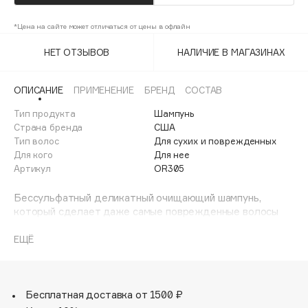
Adele for you
Финал лета
*Цена на сайте может отличаться от цены в офлайн
Advante
ЭКСКЛЮЗИВ
1 АВГ - 31 АВГ
Aesop
НЕТ ОТЗЫВОВ
НАЛИЧИЕ В МАГАЗИНАХ
Age Stop
ЭКСКЛЮЗИВ
ОПИСАНИЕ
ПРИМЕНЕНИЕ
БРЕНД
СОСТАВ
AHFA Cosmetics
Ajmal
Тип продукта
Шампунь
Страна бренда
США
Alix Avien
Тип волос
Для сухих и поврежденных
Allies of Skin
Для кого
Для нее
AMAN
Артикул
OR305
Amina Daudova Brushes
Бессульфатный деликатный очищающий шампунь,
Amouage
который сделает даже самые поврежденные волосы
здоровыми и красивыми. Укрепляет волосы изнутри.
Amuleto Di Casa
Предотвращает повреждения. Усиляет
ЕЩЁ
Angiopharm
ЭКСКЛЮЗИВ
кровообращение кожи головы.
Подходит для всех типов волос, особенно сухих,
Annbeauty
поврежденных и окрашенных.
Anua
Бесплатная доставка от 1500 ₽
Apadent