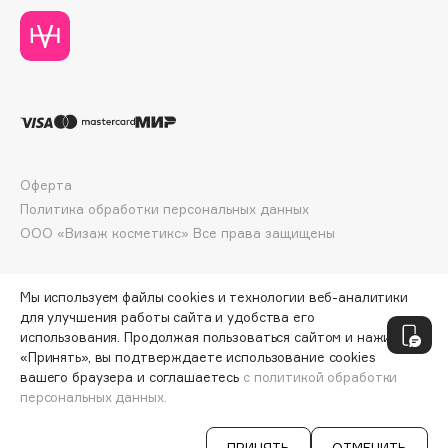
Collagenina
Consly
Corimo
CosRX
Cottolina
Crescina
Cunzite
Оферта
Curaprox
Политика обработки персональных данных
ООО «Визаж косметикс» Все права защищены
D
Мы используем файлы cookies и технологии веб-аналитики
для улучшения работы сайта и удобства его
d'Alba
использования. Продолжая пользоваться сайтом и нажимая
DABO
«Принять», вы подтверждаете использование cookies
вашего браузера и соглашаетесь
с политикой обработки
DARLING*
персональных данных.
ДОБАВИТЬ В КОРЗИНУ
2960 ₽
Darphin
Davines