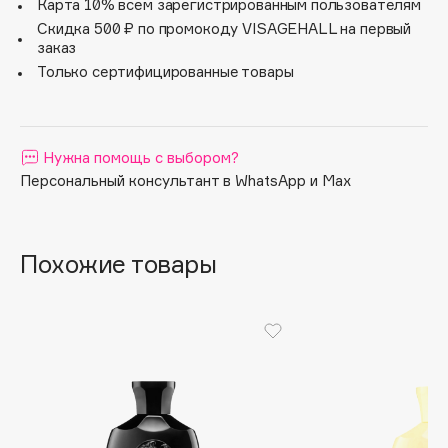
Карта 10% всем зарегистрированным пользователям
Apagard
Скидка 500 ₽ по промокоду VISAGEHALL на первый
заказ
Aravia Professional
Только сертифицированные товары
Arcadia
Archetype
Architect Demidoff
Нужна помощь с выбором?
ARIVE MAKEUP
Персональный консультант в WhatsApp и Max
Art&Fact
Art-Visage
Artdeco
Похожие товары
Astra
Atelier Rebul
Augustinus Bader
Aveda
Avene