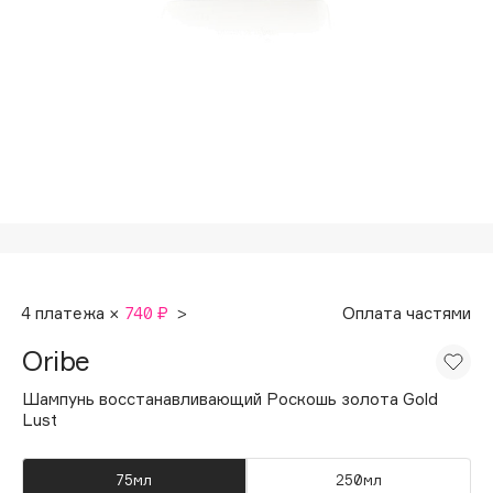
Подарки
Tom Ford
HFC
Для дома
Angiopharm
Техника
KIKO Milano
Estée Lauder
Clarins
0 - 9
100BON
4 платежа ×
740 ₽
>
Оплата частями
22|11
Oribe
A
Шампунь восстанавливающий Роскошь золота Gold
Lust
Acqua di Parma
Acque di Italia
75мл
250мл