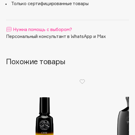
Только сертифицированные товары
Apagard
Aravia Professional
Arcadia
Нужна помощь с выбором?
Archetype
Персональный консультант в WhatsApp и Max
Architect Demidoff
ARIVE MAKEUP
Art&Fact
Похожие товары
Art-Visage
Artdeco
Astra
Atelier Rebul
Augustinus Bader
Aveda
Avene