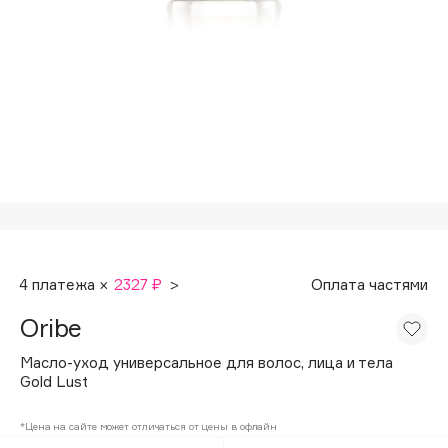
Подарки
Tom Ford
HFC
Для дома
Angiopharm
Техника
KIKO Milano
Estée Lauder
Clarins
0 - 9
100BON
4 платежа ×
2327 ₽
>
Оплата частями
22|11
Oribe
A
Масло-уход универсальное для волос, лица и тела
Gold Lust
Acqua di Parma
*Цена на сайте может отличаться от цены в офлайн
Acque di Italia