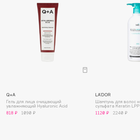
Biomed
Biorepair
Blanx
Blistex
BLOME
Boadicea The Victorious
Bobbi Brown
BOOMSHOP
BORK
Brunello Cucinelli
Bvlgari
Q+A
LA’DOR
by TERRY
Гель для лица очищающий
Шампунь для волос 
увлажняющий Hyaluronic Acid
сульфата Keratin LP
BY WISHTREND
818 ₽
1090 ₽
1120 ₽
2240 ₽
Byredo
C