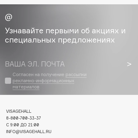
Cadence
Capelli Dorati
Узнавайте первыми об акциях и
Carbon Theory
специальных предложениях
Carmex
Carolina Herrera
Catrice
ВАША ЭЛ. ПОЧТА
Celimax
Cettua
Согласен на получение
рассылки
рекламно-информационных
Chupa Chups
материалов
Clarette
Clarins
Clarins Precious
НОВИНКА
VISAGEHALL
Clinique
8-800-700-33-37
Clive Christian
C 9:00 ДО 21:00
INFO@VISAGEHALL.RU
Club De Nuit