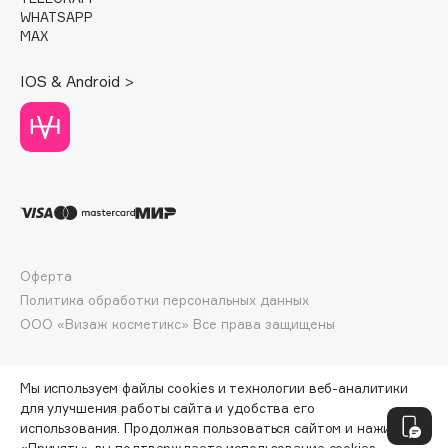
Deonica
WHATSAPP
MAX
Dessange
Dior
IOS & Android >
Divage
Dolce & Gabbana
Dolomit
Dorco
DP Daily Perfection
Dr. Vranjes Firenze
Dr.Althea
Оферта
Dr.Ceuracle
Политика обработки персональных данных
ООО «Визаж косметикс» Все права защищены
Dr.Jart+
DSD de Luxe
Dyson
Мы используем файлы cookies и технологии веб-аналитики
для улучшения работы сайта и удобства его
использования. Продолжая пользоваться сайтом и нажимая
«Принять», вы подтверждаете использование cookies