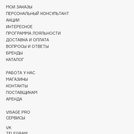
Collagenina
МОИ ЗАКАЗЫ
Consly
ПЕРСОНАЛЬНЫЙ КОНСУЛЬТАНТ
АКЦИИ
Corimo
ИНТЕРЕСНОЕ
CosRX
ПРОГРАММА ЛОЯЛЬНОСТИ
Cottolina
ДОСТАВКА И ОПЛАТА
Crescina
ВОПРОСЫ И ОТВЕТЫ
БРЕНДЫ
Cunzite
КАТАЛОГ
Curaprox
РАБОТА У НАС
МАГАЗИНЫ
D
КОНТАКТЫ
ПОСТАВЩИКАМ
d'Alba
АРЕНДА
DABO
VISAGE PRO
DARLING*
СЕРВИСЫ
Darphin
VK
Davines
TELEGRAM