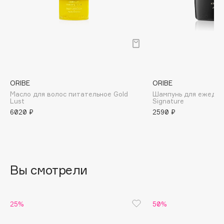
B
Babor
Baffy
Balmain Hair Couture
ЭКСКЛЮЗИВ
Banderas
ORIBE
ORIBE
Basicare
Масло для волос питательное Gold
Шампунь для ежедне
Batiste
Lust
Signature
6020 ₽
2590 ₽
Beauty Bomb
Beauty Pati
Beautyblades
НОВИНКА
beautyblender
Вы смотрели
Bebble
Beverly Hills Polo Club
Biodance
25%
50%
Bioderma