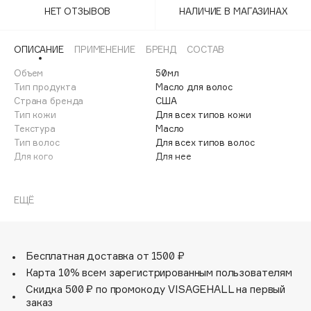
Adele for you
НЕТ ОТЗЫВОВ
НАЛИЧИЕ В МАГАЗИНАХ
Финал лета
Advante
ЭКСКЛЮЗИВ
1 АВГ - 31 АВГ
ОПИСАНИЕ
ПРИМЕНЕНИЕ
БРЕНД
СОСТАВ
Aesop
Age Stop
Объем
50мл
ЭКСКЛЮЗИВ
Тип продукта
Масло для волос
AHFA Cosmetics
Страна бренда
США
Ajmal
Тип кожи
Для всех типов кожи
Текстура
Масло
Alix Avien
Тип волос
Для всех типов волос
Allies of Skin
Для кого
Для нее
AMAN
Универсальное масло-уход "Роскошь золота" –
Amina Daudova Brushes
незаменимый продукт в ежедневной рутине для
ЕЩЁ
Amouage
интенсивного питания, увлажнения и смягчения волос,
тела и лица. Восстанавливающее масло создано на
Amuleto Di Casa
основе смеси натуральных масел, антиоксидантов и
Angiopharm
ЭКСКЛЮЗИВ
незаменимых жирных кислот. Подходит для всех типов
Бесплатная доставка от 1500 ₽
волос.
Annbeauty
Карта 10% всем зарегистрированным пользователям
Anua
Скидка 500 ₽ по промокоду VISAGEHALL на первый
заказ
Apadent