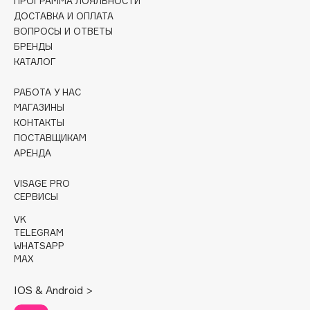
ПРОГРАММА ЛОЯЛЬНОСТИ
ДОСТАВКА И ОПЛАТА
Cadence
ВОПРОСЫ И ОТВЕТЫ
Capelli Dorati
БРЕНДЫ
КАТАЛОГ
Carbon Theory
Carmex
РАБОТА У НАС
Carolina Herrera
МАГАЗИНЫ
Catrice
КОНТАКТЫ
ПОСТАВЩИКАМ
Celimax
АРЕНДА
Cettua
Chupa Chups
VISAGE PRO
СЕРВИСЫ
Clarette
Clarins
VK
TELEGRAM
Clarins Precious
WHATSAPP
Clinique
MAX
Clive Christian
IOS & Android >
Club De Nuit