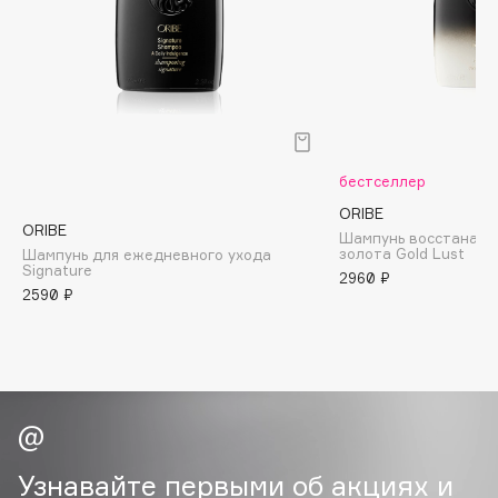
B
Babor
Baffy
Balmain Hair Couture
ЭКСКЛЮЗИВ
Banderas
бестселлер
Basicare
ORIBE
Batiste
ORIBE
Шампунь восстанав
Beauty Bomb
золота Gold Lust
Шампунь для ежедневного ухода
Signature
2960 ₽
Beauty Pati
2590 ₽
Beautyblades
НОВИНКА
beautyblender
Bebble
Beverly Hills Polo Club
Biodance
Bioderma
Узнавайте первыми об акциях и