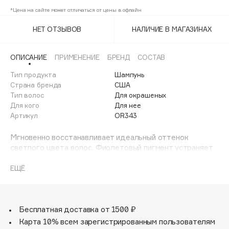
Adele for you
*Цена на сайте может отличаться от цены в офлайн
Финал лета
Advante
ЭКСКЛЮЗИВ
НЕТ ОТЗЫВОВ
НАЛИЧИЕ В МАГАЗИНАХ
1 АВГ - 31 АВГ
Aesop
Age Stop
ЭКСКЛЮЗИВ
ОПИСАНИЕ
ПРИМЕНЕНИЕ
БРЕНД
СОСТАВ
AHFA Cosmetics
Тип продукта
Шампунь
Ajmal
Страна бренда
США
Тип волос
Для окрашеных
Alix Avien
Для кого
Для нее
Allies of Skin
Артикул
OR343
AMAN
Мгновенно восстанавливает идеальный оттенок
Amina Daudova Brushes
светлого цвета волос. Фиолетовый пигмент устраняет
Amouage
медные и желтые оттенки, подчеркивая естественную
яркость волос и обеспечивая ослепительный блеск.
Amuleto Di Casa
ЕЩЁ
Подходит для ежедневного применения.
Angiopharm
ЭКСКЛЮЗИВ
Annbeauty
Бесплатная доставка от 1500 ₽
Anua
Карта 10% всем зарегистрированным пользователям
Apadent