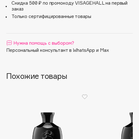
Скидка 500 ₽ по промокоду VISAGEHALL на первый
Apagard
заказ
Aravia Professional
Только сертифицированные товары
Arcadia
Archetype
Architect Demidoff
Нужна помощь с выбором?
Персональный консультант в WhatsApp и Max
ARIVE MAKEUP
Art&Fact
Art-Visage
Похожие товары
Artdeco
Astra
Atelier Rebul
Augustinus Bader
Aveda
Avene