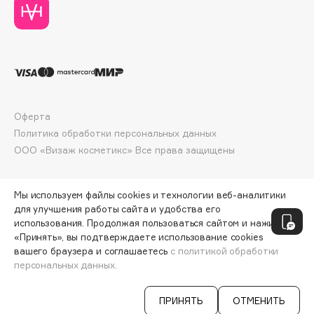
Collagenina
Consly
Corimo
CosRX
Cottolina
Crescina
Оферта
Cunzite
Политика обработки персональных данных
Curaprox
ООО «Визаж косметикс» Все права защищены
D
Мы используем файлы cookies и технологии веб-аналитики
для улучшения работы сайта и удобства его
использования. Продолжая пользоваться сайтом и нажимая
d'Alba
«Принять», вы подтверждаете использование cookies
DABO
вашего браузера и соглашаетесь
с политикой обработки
DARLING*
персональных данных.
ДОБАВИТЬ В КОРЗИНУ
2940 ₽
Darphin
ПРИНЯТЬ
ОТМЕНИТЬ
Davines