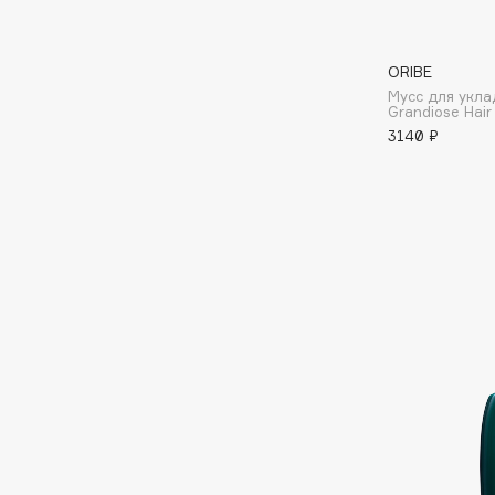
I
ORIBE
Мусс для укла
I Love My Hair
INGLOT
Grandiose Hair
3140 ₽
Iceberg
Initio
Icon Skin
Insight Professional
Influence Beauty
Institut Esthederm
J
James Read
Janeke
Jan Marini
Jimmy Choo
ЭКСКЛЮЗИВ
JMsolution
Jane Iredale