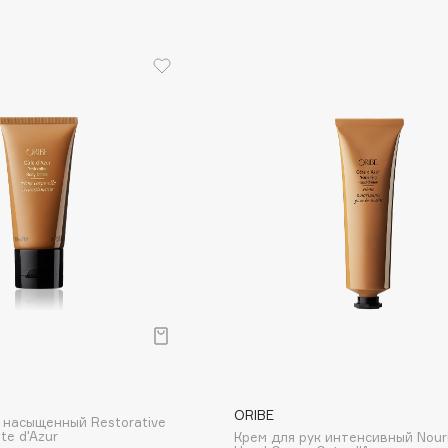
Etude organix
Eva Mosaic
Ex Nihilo
EXOARI L
Fragrance Du Bois
Frederic Malle
Frudia
Funny Organix
ORIBE
 насыщенный Restorative
te d'Azur
Крем для рук интенсивный Nour