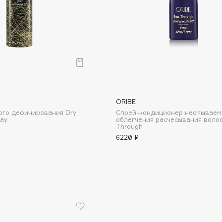
Consly
Corimo
ORIBE
CosRX
ого дефинирования Dry
Спрей-кондиционер несмываем
Cottolina
ray
облегчения расчесывания воло
Through
Crescina
6220 ₽
Cunzite
Curaprox