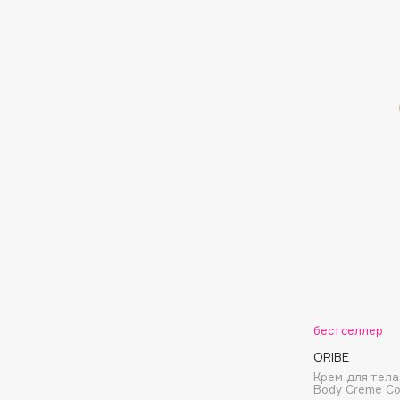
Eigshow
EpilProfi
Elemis
Erborian
Elian Russia
Essence
Elie Saab
Essential Parfums Paris
F
FANE
Flipper
Farmstay
FLOEMA
Felce Azzurra
Floraïku
Fillerina
Forlle'd
ЭКСКЛЮЗИВ
бестселлер
Fiona Franchimon
ORIBE
Крем для тела
Body Creme Co