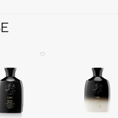
BE
Architect Demidoff
ARIVE MAKEUP
Art&Fact
Art-Visage
Artdeco
Astra
Atelier Rebul
Augustinus Bader