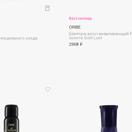
Aveda
Avene
бестселлер
ORIBE
Шампунь восстанавливающий 
золота Gold Lust
ежедневного ухода
2960 ₽
Boadicea The Victorious
Bobbi Brown
BOOMSHOP
BORK
Brunello Cucinelli
Bvlgari
by TERRY
BY WISHTREND
Byredo