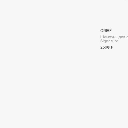
Aravia Professional
Alix Avien
Arcadia
Allies of Skin
Archetype
AMAN
ORIBE
Шампунь для 
Signature
B
2590 ₽
Babor
beautyblender
Baffy
Bebble
Balmain Hair Couture
Beverly Hills Polo Club
ЭКСКЛЮЗИВ
Biodance
Banderas
Bioderma
Basicare
Biomed
Batiste
Biorepair
Beauty Bomb
Blanx
Beauty Pati
Blistex
Beautyblades
НОВИНКА