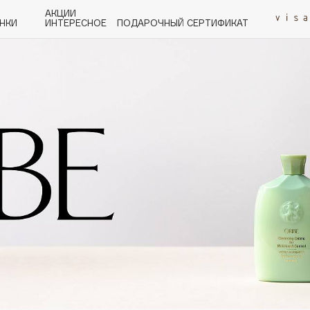
АКЦИИ
НКИ
ИНТЕРЕСНОЕ
ПОДАРОЧНЫЙ СЕРТИФИКАТ
P
Q
R
S
T
U
V
W
Y
Z
А - Я
Angiopharm
KIKO Milano
Estée Lauder
Clarins