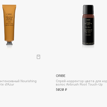
Dr.Althea
Dr.Ceuracle
Dr.Jart+
DSD de Luxe
Dyson
ORIBE
интенсивный Nourishing
Спрей-корректор цвета для ко
te d'Azur
волос Airbrush Root Touch-Up
Estrâde
5020 ₽
Estée Lauder
Etat Pur
Etude House