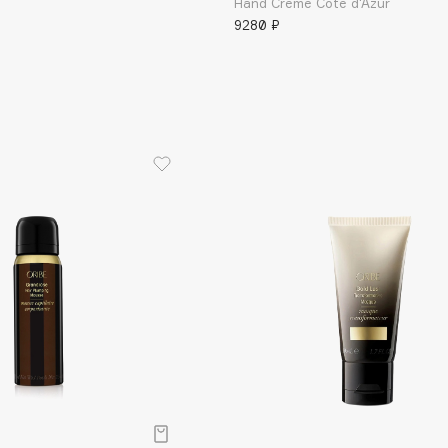
Hand Creme Cote d'Azur
9280 ₽
Gourmandise
Grace Day
Guerlain
Guess
Holika Holika
Holly Polly
Holy Land