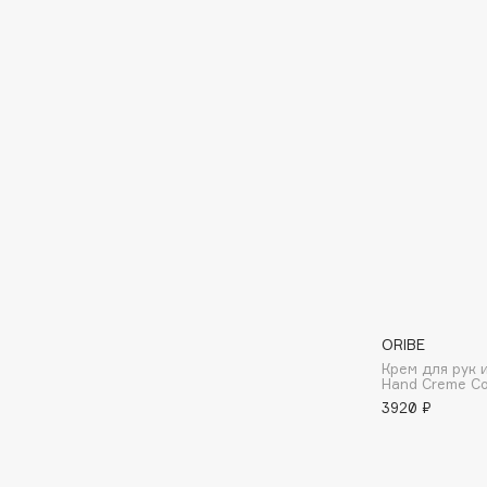
D
d'Alba
Dior
DABO
Divage
DARLING*
Dolce & Gabbana
Darphin
Dolomit
Davines
Dorco
Deonica
DP Daily Perfection
Dessange
Dr. Vranjes Firenze
E
ORIBE
Крем для рук 
Hand Creme Co
Eat My
Ella Bartsueva Brushes
3920 ₽
Ecolatier
EMBRACE Haircare
Ecotools
Emmanuelle Jane
EGIA
Enough