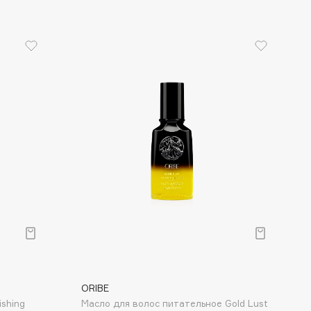
ORIBE
ishing
Масло для волос питательное Gold Lust