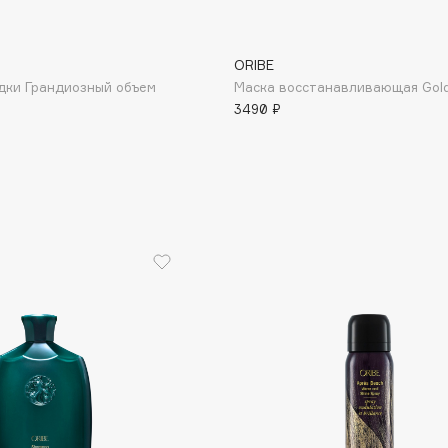
ORIBE
дки Грандиозный объем
Маска восстанавливающая Gold
Institute Estelare
3490 ₽
Instytutum
invisibobble
IS Clinical
Jo Malone London
Juliette Has A Gun
Juvena