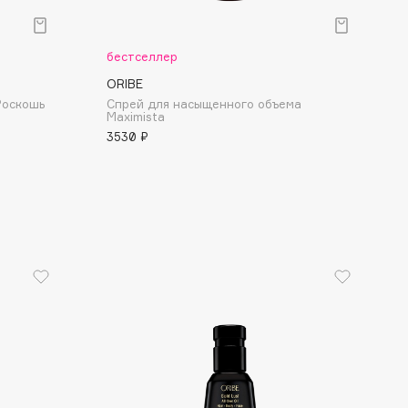
бестселлер
ORIBE
Роскошь
Спрей для насыщенного объема
Maximista
3530 ₽