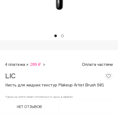
Подарки
Tom Ford
HFC
Для дома
Angiopharm
Техника
KIKO Milano
Estée Lauder
Clarins
0 - 9
4 платежа ×
289 ₽
>
Оплата частями
100BON
LIC
22|11
Кисть для жидких текстур Makeup Artist Brush S01
A
*Цена на сайте может отличаться от цены в офлайн
НЕТ ОТЗЫВОВ
Acqua di Parma
Acque di Italia