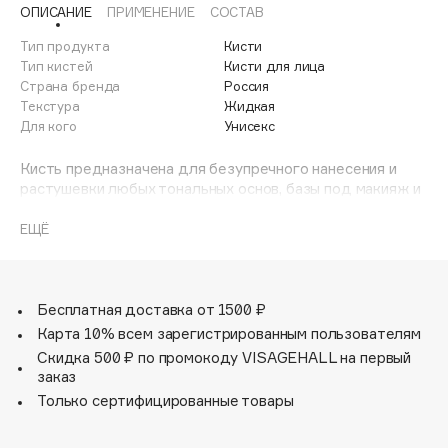
ОПИСАНИЕ
ПРИМЕНЕНИЕ
СОСТАВ
Adele for you
Финал лета
Advante
Тип продукта
Кисти
ЭКСКЛЮЗИВ
1 АВГ - 31 АВГ
Тип кистей
Кисти для лица
Aesop
Страна бренда
Россия
Age Stop
Текстура
Жидкая
ЭКСКЛЮЗИВ
Для кого
Унисекс
AHFA Cosmetics
Ajmal
Кисть предназначена для безупречного нанесения и
растушевки любых тональных основ, базы под макияж и
Alix Avien
корректоров. Качественное синтетическое волокно
Allies of Skin
оптимальной упругостью щетины делает работу
ЕЩЁ
AMAN
кистью удобной и комфортной. Ворс кисти приятен на
ощупь, очень хорошо набирает тональную основу и
Amina Daudova Brushes
равномерно её распределяет по коже лица.
Amouage
Кисть имеет стильный дизайн и очень удобна в работе.
Бесплатная доставка от 1500 ₽
Amuleto Di Casa
Карта 10% всем зарегистрированным пользователям
Angiopharm
Скидка 500 ₽ по промокоду VISAGEHALL на первый
ЭКСКЛЮЗИВ
заказ
Annbeauty
Только сертифицированные товары
Anua
Apadent