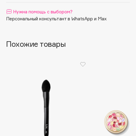
Apagard
Нужна помощь с выбором?
Aravia Professional
Персональный консультант в WhatsApp и Max
Arcadia
Archetype
Architect Demidoff
Похожие товары
ARIVE MAKEUP
Art&Fact
Art-Visage
Artdeco
Astra
Atelier Rebul
Augustinus Bader
Aveda
Avene