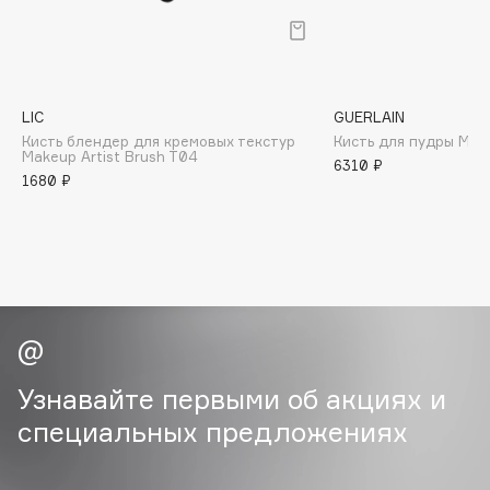
B
Babor
Baffy
LIC
GUERLAIN
Balmain Hair Couture
ЭКСКЛЮЗИВ
Кисть блендер для кремовых текстур
Кисть для пудры Mete
Banderas
Makeup Artist Brush T04
6310 ₽
1680 ₽
Basicare
Batiste
Beauty Bomb
Beauty Pati
Beautyblades
НОВИНКА
beautyblender
Bebble
Узнавайте первыми об акциях и
Beverly Hills Polo Club
специальных предложениях
Biodance
Bioderma