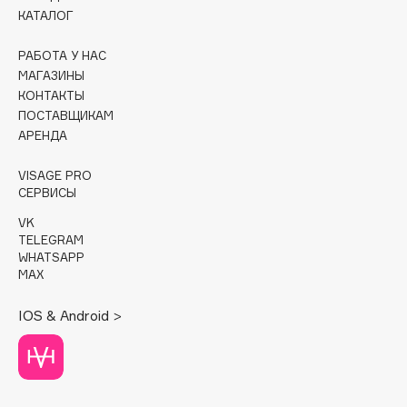
КАТАЛОГ
Cadence
РАБОТА У НАС
Capelli Dorati
МАГАЗИНЫ
Carbon Theory
КОНТАКТЫ
Carmex
ПОСТАВЩИКАМ
Carolina Herrera
АРЕНДА
Catrice
VISAGE PRO
Celimax
СЕРВИСЫ
Cettua
VK
Chupa Chups
TELEGRAM
WHATSAPP
Clarette
MAX
Clarins
Clarins Precious
IOS & Android >
Clinique
Clive Christian
Club De Nuit