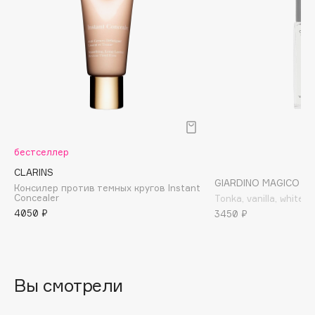
Biomed
Biorepair
Blanx
Blistex
BLOME
Boadicea The Victorious
Bobbi Brown
BOOMSHOP
бестселлер
BORK
CLARINS
Brunello Cucinelli
GIARDINO MAGICO
Консилер против темных кругов Instant
Concealer
Tonka, vanilla, white 
Bvlgari
4050 ₽
3450 ₽
by TERRY
BY WISHTREND
Byredo
Вы смотрели
C