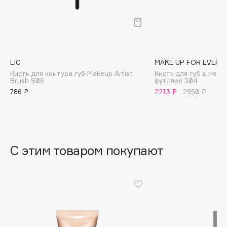
B
Babor
Baffy
Balmain Hair Couture
ЭКСКЛЮЗИВ
LIC
MAKE UP FOR EVER
Banderas
Кисть для контура губ Makeup Artist
Кисть для губ в мет
Brush S06
футляре 304
Basicare
786 ₽
2213 ₽
2950 ₽
Batiste
Beauty Bomb
Beauty Pati
Beautyblades
НОВИНКА
С этим товаром покупают
beautyblender
Bebble
Beverly Hills Polo Club
Biodance
Bioderma