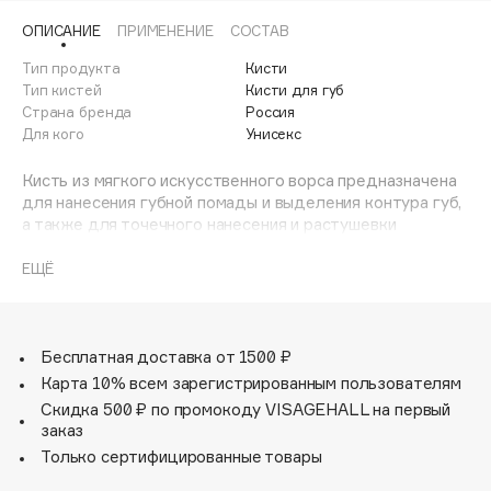
Adele for you
ОПИСАНИЕ
ПРИМЕНЕНИЕ
СОСТАВ
Финал лета
Advante
ЭКСКЛЮЗИВ
Тип продукта
Кисти
1 АВГ - 31 АВГ
Aesop
Тип кистей
Кисти для губ
Age Stop
Страна бренда
Россия
ЭКСКЛЮЗИВ
Для кого
Унисекс
AHFA Cosmetics
Ajmal
Кисть из мягкого искусственного ворса предназначена
для нанесения губной помады и выделения контура губ,
Alix Avien
а также для точечного нанесения и растушевки
Allies of Skin
консилера. Кисть имеет удобную форму и стильный
дизайн.
AMAN
ЕЩЁ
Amina Daudova Brushes
Amouage
Бесплатная доставка от 1500 ₽
Amuleto Di Casa
Карта 10% всем зарегистрированным пользователям
Angiopharm
ЭКСКЛЮЗИВ
Скидка 500 ₽ по промокоду VISAGEHALL на первый
Annbeauty
заказ
Anua
Только сертифицированные товары
Apadent