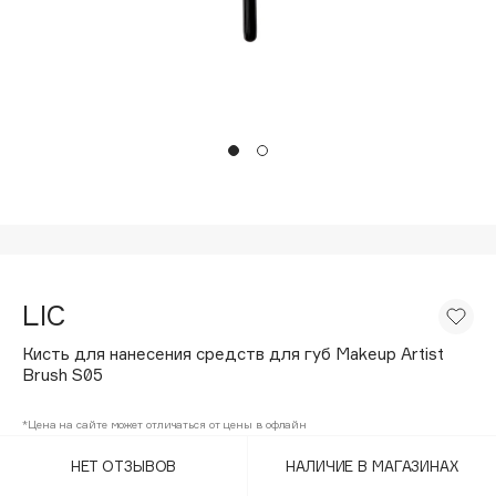
Подарки
Tom Ford
HFC
Для дома
Angiopharm
Техника
KIKO Milano
Estée Lauder
Clarins
0 - 9
100BON
LIC
22|11
Кисть для нанесения средств для губ Makeup Artist
Brush S05
A
*Цена на сайте может отличаться от цены в офлайн
Acqua di Parma
НЕТ ОТЗЫВОВ
НАЛИЧИЕ В МАГАЗИНАХ
Acque di Italia