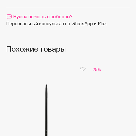
Apagard
Aravia Professional
Нужна помощь с выбором?
Персональный консультант в WhatsApp и Max
Arcadia
Archetype
Architect Demidoff
Похожие товары
ARIVE MAKEUP
Art&Fact
Art-Visage
25%
Artdeco
Astra
Atelier Rebul
Augustinus Bader
Aveda
Avene