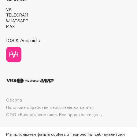
E
VK
Eat My
TELEGRAM
WHATSAPP
Ecolatier
MAX
Ecotools
IOS & Android >
EGIA
Eigshow
Elemis
Elian Russia
Elie Saab
Ella Bartsueva Brushes
EMBRACE Haircare
Оферта
Emmanuelle Jane
Политика обработки персональных данных
Enough
ООО «Визаж косметикс» Все права защищены
EpilProfi
Erborian
Мы используем файлы cookies и технологии веб-аналитики
Essence