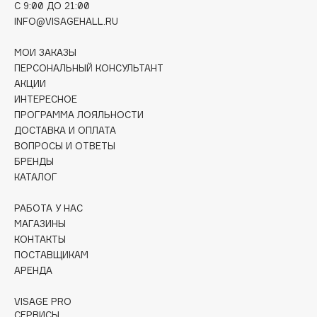
C 9:00 ДО 21:00
Deonica
INFO@VISAGEHALL.RU
Dessange
Dior
МОИ ЗАКАЗЫ
ПЕРСОНАЛЬНЫЙ КОНСУЛЬТАНТ
Divage
АКЦИИ
Dolce & Gabbana
ИНТЕРЕСНОЕ
Dolomit
ПРОГРАММА ЛОЯЛЬНОСТИ
ДОСТАВКА И ОПЛАТА
Dorco
ВОПРОСЫ И ОТВЕТЫ
DP Daily Perfection
БРЕНДЫ
Dr. Vranjes Firenze
КАТАЛОГ
Dr.Althea
РАБОТА У НАС
Dr.Ceuracle
МАГАЗИНЫ
Dr.Jart+
КОНТАКТЫ
DSD de Luxe
ПОСТАВЩИКАМ
Dyson
АРЕНДА
VISAGE PRO
СЕРВИСЫ