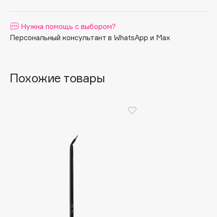
Apagard
Aravia Professional
Нужна помощь с выбором?
Персональный консультант в WhatsApp и Max
Arcadia
Archetype
Architect Demidoff
Похожие товары
ARIVE MAKEUP
Art&Fact
Art-Visage
Artdeco
Astra
Atelier Rebul
Augustinus Bader
Aveda
Avene