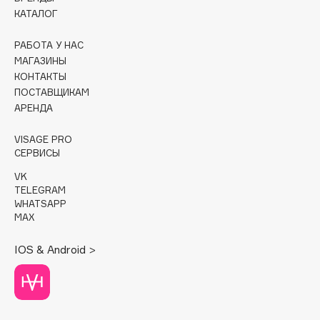
КАТАЛОГ
Cadence
РАБОТА У НАС
Capelli Dorati
МАГАЗИНЫ
Carbon Theory
КОНТАКТЫ
Carmex
ПОСТАВЩИКАМ
Carolina Herrera
АРЕНДА
Catrice
VISAGE PRO
Celimax
СЕРВИСЫ
Cettua
VK
Chupa Chups
TELEGRAM
WHATSAPP
Clarette
MAX
Clarins
Clarins Precious
IOS & Android >
Clinique
Clive Christian
Club De Nuit