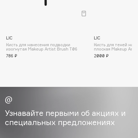
B
Babor
Baffy
Balmain Hair Couture
ЭКСКЛЮЗИВ
LIC
LIC
Banderas
Кисть для нанесения подводки
Кисть для теней на 
изогнутая Makeup Artist Brush T06
плоская Makeup Artis
Basicare
786 ₽
2000 ₽
Batiste
Beauty Bomb
Beauty Pati
Beautyblades
НОВИНКА
beautyblender
Bebble
Узнавайте первыми об акциях и
Beverly Hills Polo Club
специальных предложениях
Biodance
Bioderma