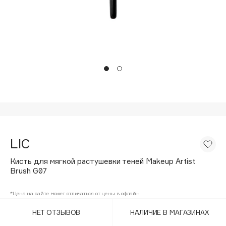
Подарки
Tom Ford
HFC
Для дома
Angiopharm
Техника
KIKO Milano
Estée Lauder
Clarins
0 - 9
100BON
LIC
22|11
Кисть для мягкой растушевки теней Makeup Artist
Brush G07
A
*Цена на сайте может отличаться от цены в офлайн
Acqua di Parma
НЕТ ОТЗЫВОВ
НАЛИЧИЕ В МАГАЗИНАХ
Acque di Italia