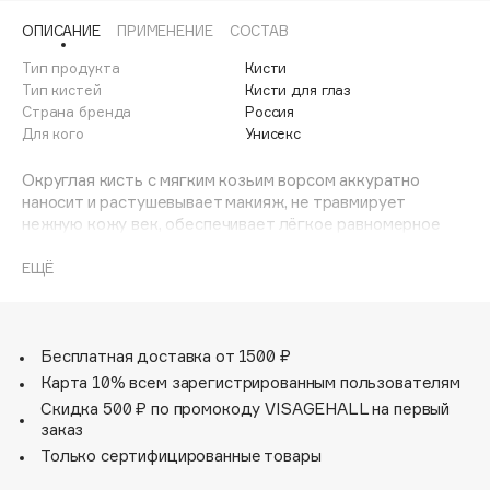
Adele for you
ОПИСАНИЕ
ПРИМЕНЕНИЕ
СОСТАВ
Финал лета
Advante
ЭКСКЛЮЗИВ
Тип продукта
Кисти
1 АВГ - 31 АВГ
Aesop
Тип кистей
Кисти для глаз
Age Stop
Страна бренда
Россия
ЭКСКЛЮЗИВ
Для кого
Унисекс
AHFA Cosmetics
Ajmal
Округлая кисть с мягким козьим ворсом аккуратно
наносит и растушевывает макияж, не травмирует
Alix Avien
нежную кожу век, обеспечивает лёгкое равномерное
Allies of Skin
покрытие. Кисть имеет удобную ручку и стильный
дизайн.
AMAN
ЕЩЁ
Amina Daudova Brushes
Amouage
Бесплатная доставка от 1500 ₽
Amuleto Di Casa
Карта 10% всем зарегистрированным пользователям
Angiopharm
ЭКСКЛЮЗИВ
Скидка 500 ₽ по промокоду VISAGEHALL на первый
Annbeauty
заказ
Anua
Только сертифицированные товары
Apadent