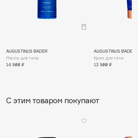
B
Babor
Baffy
Balmain Hair Couture
ЭКСКЛЮЗИВ
Banderas
AUGUSTINUS BADER
AUGUSTINUS BADER
Basicare
Масло для тела
Крем для тела
Batiste
14 900 ₽
13 900 ₽
Beauty Bomb
Beauty Pati
Beautyblades
НОВИНКА
beautyblender
С этим товаром покупают
Bebble
Beverly Hills Polo Club
Biodance
Bioderma