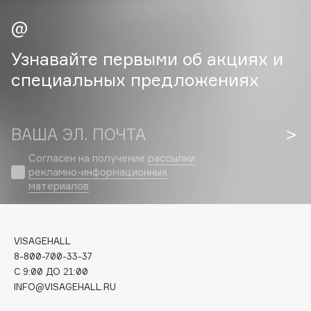
Cadence
Capelli Dorati
Узнавайте первыми об акциях и
Carbon Theory
специальных предложениях
Carmex
Carolina Herrera
Catrice
ВАША ЭЛ. ПОЧТА
Celimax
Согласен на получение
рассылки
Cettua
рекламно-информационных
Chupa Chups
материалов
Clarette
Clarins
Clarins Precious
VISAGEHALL
НОВИНКА
8-800-700-33-37
Clinique
C 9:00 ДО 21:00
Clive Christian
INFO@VISAGEHALL.RU
Club De Nuit