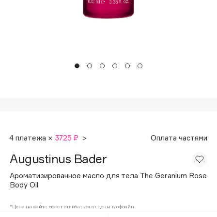
Подарки
Tom Ford
HFC
Для дома
Angiopharm
Техника
KIKO Milano
Estée Lauder
Clarins
0 - 9
100BON
4 платежа ×
3725 ₽
>
Оплата частями
22|11
Augustinus Bader
A
Ароматизированное масло для тела The Geranium Rose
Body Oil
Acqua di Parma
*Цена на сайте может отличаться от цены в офлайн
Acque di Italia