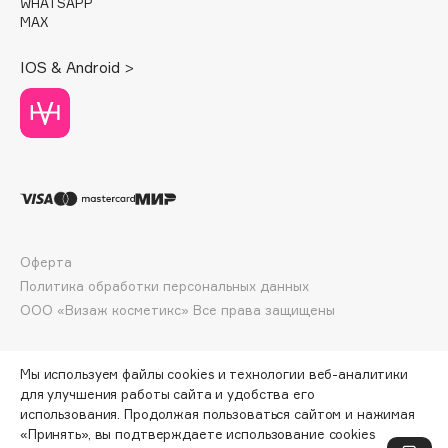
WHATSAPP
Deonica
MAX
Dessange
IOS & Android >
Dior
Divage
Dolce & Gabbana
Dolomit
Dorco
DP Daily Perfection
Dr. Vranjes Firenze
Оферта
Dr.Althea
Политика обработки персональных данных
Dr.Ceuracle
ООО «Визаж косметикс» Все права защищены
Dr.Jart+
DSD de Luxe
Мы используем файлы cookies и технологии веб-аналитики
Dyson
для улучшения работы сайта и удобства его
использования. Продолжая пользоваться сайтом и нажимая
«Принять», вы подтверждаете использование cookies
ПО ЗОЛОТОЙ КАРТЕ:
13 410 ₽