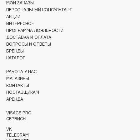
МОИ ЗАКАЗЫ
Collagenina
ПЕРСОНАЛЬНЫЙ КОНСУЛЬТАНТ
Consly
АКЦИИ
Corimo
ИНТЕРЕСНОЕ
CosRX
ПРОГРАММА ЛОЯЛЬНОСТИ
ДОСТАВКА И ОПЛАТА
Cottolina
ВОПРОСЫ И ОТВЕТЫ
Crescina
БРЕНДЫ
Cunzite
КАТАЛОГ
Curaprox
РАБОТА У НАС
МАГАЗИНЫ
КОНТАКТЫ
D
ПОСТАВЩИКАМ
АРЕНДА
d'Alba
DABO
VISAGE PRO
СЕРВИСЫ
DARLING*
Darphin
VK
TELEGRAM
Davines