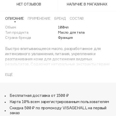
Adele for you
НЕТ ОТЗЫВОВ
НАЛИЧИЕ В МАГАЗИНАХ
Финал лета
Advante
ЭКСКЛЮЗИВ
1 АВГ - 31 АВГ
ОПИСАНИЕ
ПРИМЕНЕНИЕ
БРЕНД
СОСТАВ
Aesop
Age Stop
Объем
100мл
ЭКСКЛЮЗИВ
Тип продукта
Масло для тела
AHFA Cosmetics
Страна бренда
Франция
Ajmal
Быстро впитывающееся масло, разработанное для
Alix Avien
интенсивного увлажнения, питания, укрепления и
Allies of Skin
разглаживания кожи для достижения видимых
AMAN
результатов. Содержит натуральные экстракты герани
и розы, которые помогают расслабиться и успокоить
Amina Daudova Brushes
кожу.
ЕЩЁ
Amouage
Содержит TFC8®.
Помогает уменьшить проявления целлюлита, растяжек
Amuleto Di Casa
и пигментации, делая кожу более гладкой, упругой и
Angiopharm
ЭКСКЛЮЗИВ
ровной.Мгновенно увлажняет, питает и восстанавливает
Бесплатная доставка от 1500 ₽
кожу благодаря сочетанию успокаивающих
Annbeauty
Карта 10% всем зарегистрированным пользователям
растительных компонентов.
Anua
Скидка 500 ₽ по промокоду VISAGEHALL на первый
Поддерживает барьерную функцию кожи и
заказ
Apadent
предотвращает трансэпидермальную потерю влаги