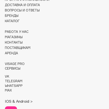
ДОСТАВКА И ОПЛАТА
Cadence
ВОПРОСЫ И ОТВЕТЫ
БРЕНДЫ
Capelli Dorati
КАТАЛОГ
Carbon Theory
Carmex
РАБОТА У НАС
Carolina Herrera
МАГАЗИНЫ
КОНТАКТЫ
Catrice
ПОСТАВЩИКАМ
Celimax
АРЕНДА
Cettua
Chupa Chups
VISAGE PRO
СЕРВИСЫ
Clarette
VK
Clarins
TELEGRAM
Clarins Precious
НОВИНКА
WHATSAPP
MAX
Clinique
Clive Christian
IOS & Android >
Club De Nuit