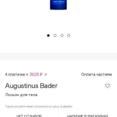
Подарки
Tom Ford
HFC
Для дома
Angiopharm
Техника
KIKO Milano
Estée Lauder
Clarins
0 - 9
100BON
4 платежа ×
3625 ₽
>
Оплата частями
22|11
Augustinus Bader
A
Лосьон для тела
Acqua di Parma
*Цена на сайте может отличаться от цены в офлайн
Acque di Italia
НЕТ ОТЗЫВОВ
НАЛИЧИЕ В МАГАЗИНАХ