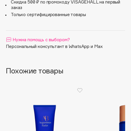
Скидка 500 ₽ по промокоду VISAGEHALL на первый
Легкий, без отдушек, не забивает поры. Разработано
Apagard
заказ
для всех типов кожи.
Только сертифицированные товары
Aravia Professional
Arcadia
Archetype
Нужна помощь с выбором?
Architect Demidoff
Персональный консультант в WhatsApp и Max
ARIVE MAKEUP
Art&Fact
Art-Visage
Похожие товары
Artdeco
Astra
Atelier Rebul
Augustinus Bader
Aveda
Avene