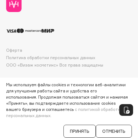
Collagenina
Consly
Corimo
CosRX
Cottolina
Crescina
Оферта
Cunzite
Политика обработки персональных данных
Curaprox
ООО «Визаж косметикс» Все права защищены
D
Мы используем файлы cookies и технологии веб-аналитики
для улучшения работы сайта и удобства его
использования. Продолжая пользоваться сайтом и нажимая
d'Alba
«Принять», вы подтверждаете использование cookies
ПО ЗОЛОТОЙ КАРТЕ:
13 050 ₽
DABO
вашего браузера и соглашаетесь
с политикой обработки
персональных данных.
DARLING*
ДОБАВИТЬ В КОРЗИНУ
14 500 ₽
Darphin
ПРИНЯТЬ
ОТМЕНИТЬ
Davines