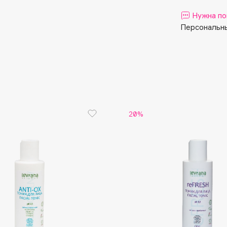
Aveda
Нужна по
Avene
Персональны
Boadicea The Victorious
20%
Bobbi Brown
BOOMSHOP
BORK
Brunello Cucinelli
Bvlgari
by TERRY
BY WISHTREND
Byredo