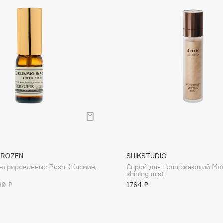
Dr.Althea
Dr.Ceuracle
Dr.Jart+
DSD de Luxe
Dyson
& ROZEN
SHIKSTUDIO
нтрированные Роза, Жасмин,
Спрей для тела сияющий Mo
shining mist
Estée Lauder
90 ₽
1764 ₽
Etat Pur
Etude House
Etude organix