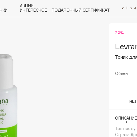
АКЦИИ
НКИ
ИНТЕРЕСНОЕ
ПОДАРОЧНЫЙ СЕРТИФИКАТ
20%
P
Q
R
S
T
U
V
W
Y
Z
А - Я
Levra
Тоник дл
Объем
Angiopharm
KIKO Milano
НЕ
Estée Lauder
Clarins
ОПИСАНИЕ
Тип проду
Страна бр