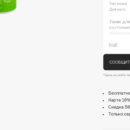
Тип кожи
Для кого
Тоник для
состояния
Наноситс
использов
ЕЩЁ
Основные
Органичес
Экстракт
СООБЩИТ
Architect Demidoff
ARIVE MAKEUP
Возможна
*Цена на сайте мо
ингредие
Art&Fact
Art-Visage
Бесплатна
Artdeco
Карта 10%
Astra
Скидка 50
Только се
Atelier Rebul
Augustinus Bader