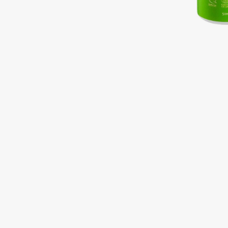
Подарки
0 - 9
Для дома
100BON
22|11
Техника
A
Acqua di Parma
Amina Daudova Brushes
Acque di Italia
Amouage
Adele for you
Amuleto Di Casa
Advante
Angiopharm
ЭКСКЛЮЗИВ
ЭКСКЛЮЗИВ
Aesop
Annbeauty
Age Stop
Anua
ЭКСКЛЮЗИВ
Apadent
AHFA Cosmetics
Apagard
Ajmal