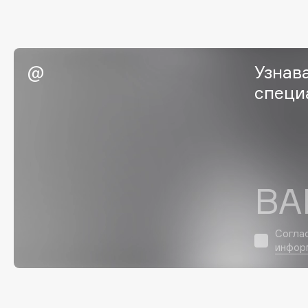
EGIA
EpilProfi
Eigshow
Erborian
Elemis
Essence
Узнав
Elian Russia
Essential Parfums Paris
специ
Elie Saab
Estrâde
F
ВА
FANE
Flipper
Farmstay
FLOEMA
Согла
Felce Azzurra
Floraïku
инфор
Fillerina
Forlle'd
ЭКСКЛЮЗИВ
Fiona Franchimon