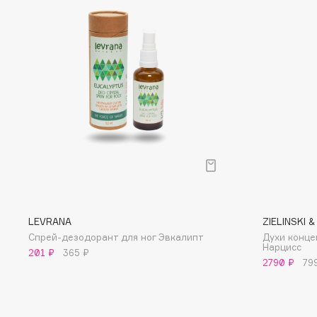
D
d'Alba
Dior
DABO
Divage
DARLING*
Dolce & Gabbana
Darphin
Dolomit
Davines
Dorco
Deonica
DP Daily Perfection
Dessange
Dr. Vranjes Firenze
E
LEVRANA
ZIELINSKI 
Спрей-дезодорант для ног Эвкалипт
Духи конце
Нарцисс
201 ₽
365 ₽
Eat My
Ella Bartsueva Brushes
2790 ₽
79
Ecolatier
EMBRACE Haircare
Ecotools
Emmanuelle Jane
EGG
Enough