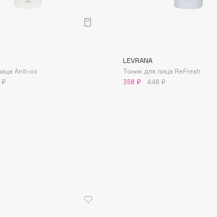
LEVRANA
ица Anti-оx
Тоник для лица ReFresh
Consly
 ₽
358 ₽
448 ₽
Corimo
CosRX
Cottolina
Crescina
Cunzite
Curaprox