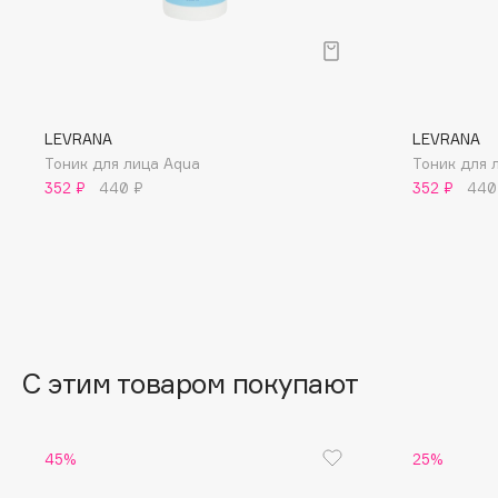
BLOME
C
LEVRANA
LEVRANA
Тоник для лица Aqua
Тоник для л
Cadence
Chupa Chups
352 ₽
440 ₽
352 ₽
440
Capelli Dorati
Clarette
Carbon Theory
Clarins
Carmex
Clarins Precious
НОВИНКА
Carolina Herrera
Clinique
Catrice
Clive Christian
Celimax
Club De Nuit
С этим товаром покупают
Cettua
Collagenina
45%
25%