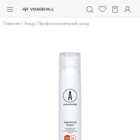
Каталог
Главная
/
Уход
/
Профессиональный уход
Аутлет
0 - 9
A
B
C
D
E
F
G
H
I
J
K
L
M
N
O
P
Солнечная линия
Макияж
Уход
Нажмите 
 чтобы добавить бренды в избранное
Ароматы
Азия
ПОПУЛЯРНЫЕ
Для мужчин
Dior
Детям
Nashi Argan