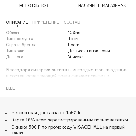
100BON
НЕТ ОТЗЫВОВ
НАЛИЧИЕ В МАГАЗИНАХ
Финал лета
22|11
1 АВГ - 31 АВГ
ОПИСАНИЕ
ПРИМЕНЕНИЕ
СОСТАВ
Объем
150мл
A
Тип продукта
Тоник
Страна бренда
Россия
Тип кожи
Для всех типов кожи
Acqua di Parma
Для кого
Унисекс
Acque di Italia
Благодаря синергии активных ингредиентов, входящих
Adele for you
в состав, осветляющий тоник снижает синтез и
активность фермента тирозиназа, а также перенос
Advante
ЭКСКЛЮЗИВ
готового меланина в кератиноциты, уменьшает
ЕЩЁ
количество провоспалительной арахидоновой кислоты,
Aesop
обладает выраженными противовоспалительными и
антиоксидантными свойствами, оказывает
Age Stop
ЭКСКЛЮЗИВ
увлажняющее и смягчающее действие.
Бесплатная доставка от 1500 ₽
AHFA Cosmetics
Карта 10% всем зарегистрированным пользователям
Скидка 500 ₽ по промокоду VISAGEHALL на первый
Ajmal
заказ