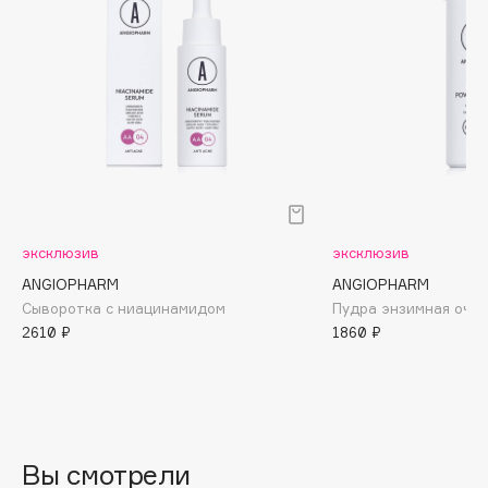
B
Babor
Baffy
Balmain Hair Couture
ЭКСКЛЮЗИВ
Banderas
Basicare
эксклюзив
эксклюзив
Batiste
ANGIOPHARM
ANGIOPHARM
Сыворотка с ниацинамидом
Пудра энзимная оч
Beauty Bomb
2610 ₽
1860 ₽
Beauty Pati
Beautyblades
НОВИНКА
beautyblender
Вы смотрели
Bebble