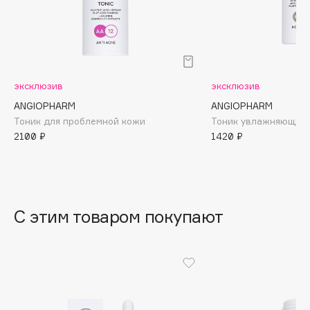
Archetype
Architect Demidoff
ARIVE MAKEUP
эксклюзив
эксклюзив
Art&Fact
ANGIOPHARM
ANGIOPHARM
Тоник для проблемной кожи
Тоник увлажняющий
Art-Visage
2100 ₽
1420 ₽
Artdeco
Astra
Atelier Rebul
С этим товаром покупают
Augustinus Bader
Aveda
Avene