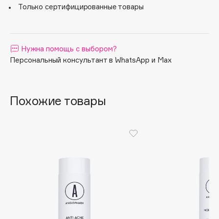
Только сертифицированные товары
Alix Avien
Allies of Skin
AMAN
Нужна помощь с выбором?
Персональный консультант в WhatsApp и Max
Amina Daudova Brushes
Amouage
Amuleto Di Casa
Похожие товары
Angiopharm
ЭКСКЛЮЗИВ
Annbeauty
Anua
Apadent
Apagard
Aravia Professional
Arcadia