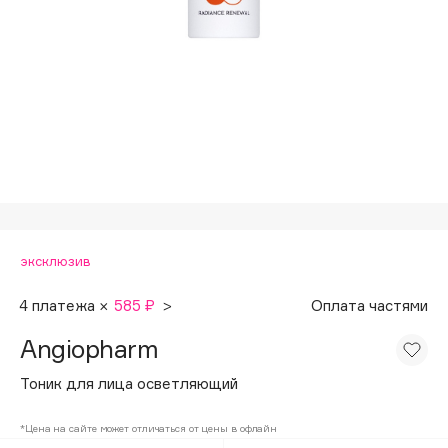
Подарки
d'Alba
Для дома
Zielinski & Rozen
SHIKstudio
Техника
Romanovamakeup
Tom Ford
HFC
Angiopharm
эксклюзив
KIKO Milano
Estée Lauder
4 платежа ×
585 ₽
>
Оплата частями
Clarins
Angiopharm
Тоник для лица осветляющий
0 - 9
*Цена на сайте может отличаться от цены в офлайн