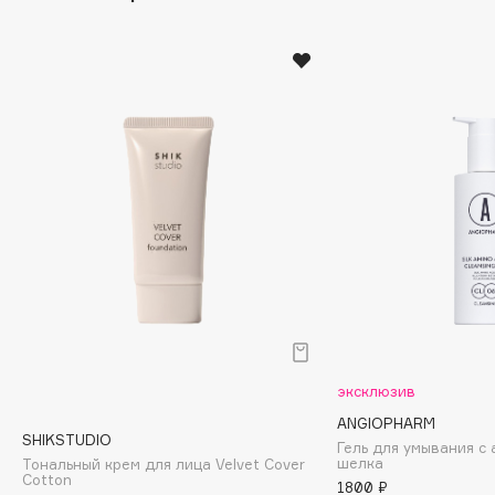
Beverly Hills Polo Club
Biodance
Bioderma
Biomed
Biorepair
Blanx
Blistex
BLOME
Boadicea The Victorious
Bobbi Brown
эксклюзив
BOOMSHOP
ANGIOPHARM
SHIKSTUDIO
Гель для умывания с
BORK
шелка
Тональный крем для лица Velvet Cover
Cotton
1800 ₽