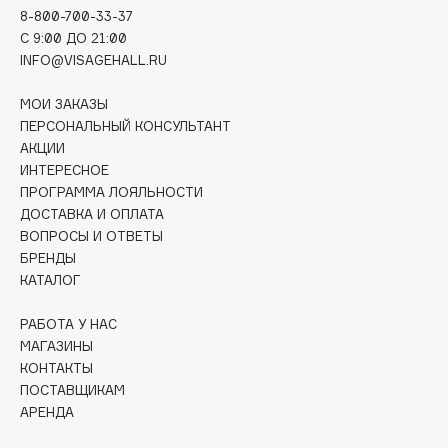
Catrice
8-800-700-33-37
Celimax
C 9:00 ДО 21:00
INFO@VISAGEHALL.RU
Cettua
МОИ ЗАКАЗЫ
Chupa Chups
ПЕРСОНАЛЬНЫЙ КОНСУЛЬТАНТ
Clarette
АКЦИИ
ИНТЕРЕСНОЕ
Clarins
ПРОГРАММА ЛОЯЛЬНОСТИ
ДОСТАВКА И ОПЛАТА
Clarins Precious
НОВИНКА
ВОПРОСЫ И ОТВЕТЫ
Clinique
БРЕНДЫ
КАТАЛОГ
Clive Christian
РАБОТА У НАС
Club De Nuit
МАГАЗИНЫ
Collagenina
КОНТАКТЫ
ПОСТАВЩИКАМ
Consly
АРЕНДА
Corimo