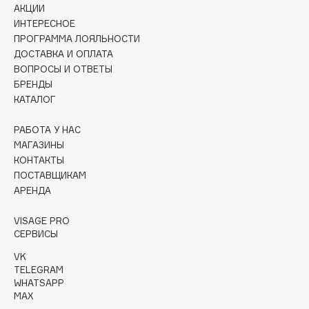
АКЦИИ
Collagenina
ИНТЕРЕСНОЕ
Consly
ПРОГРАММА ЛОЯЛЬНОСТИ
Corimo
ДОСТАВКА И ОПЛАТА
CosRX
ВОПРОСЫ И ОТВЕТЫ
БРЕНДЫ
Cottolina
КАТАЛОГ
Crescina
Cunzite
РАБОТА У НАС
Curaprox
МАГАЗИНЫ
КОНТАКТЫ
ПОСТАВЩИКАМ
D
АРЕНДА
VISAGE PRO
d'Alba
СЕРВИСЫ
DABO
VK
DARLING*
TELEGRAM
Darphin
WHATSAPP
MAX
Davines