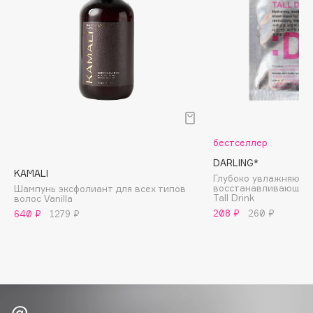
Biomed
Biorepair
Blanx
Blistex
BLOME
Boadicea The Victorious
Bobbi Brown
BOOMSHOP
бестселлер
BORK
DARLING*
KAMALI
Глубоко увлажняюща
Brunello Cucinelli
восстанавливающая 
Шампунь эксфолиант для всех типов
Tall Drink
волос Vanilla
Bvlgari
208 ₽
260 ₽
640 ₽
1279 ₽
by TERRY
BY WISHTREND
Byredo
C