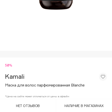
Подарки
Tom Ford
HFC
Для дома
Angiopharm
Техника
KIKO Milano
Estée Lauder
Clarins
0 - 9
50%
100BON
22|11
Kamali
Маска для волос парфюмированная Blanche
A
*Цена на сайте может отличаться от цены в офлайн
Acqua di Parma
НЕТ ОТЗЫВОВ
НАЛИЧИЕ В МАГАЗИНАХ
Acque di Italia