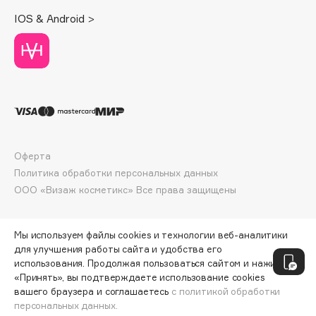
Deonica
IOS & Android >
Dessange
Dior
Divage
Dolce & Gabbana
Dolomit
Dorco
DP Daily Perfection
Оферта
Dr. Vranjes Firenze
Политика обработки персональных данных
Dr.Althea
ООО «Визаж косметикс» Все права защищены
Dr.Ceuracle
Dr.Jart+
Мы используем файлы cookies и технологии веб-аналитики
DSD de Luxe
для улучшения работы сайта и удобства его
использования. Продолжая пользоваться сайтом и нажимая
Dyson
«Принять», вы подтверждаете использование cookies
вашего браузера и соглашаетесь
с политикой обработки
персональных данных.
ДОБАВИТЬ В КОРЗИНУ
550 ₽
1100 ₽