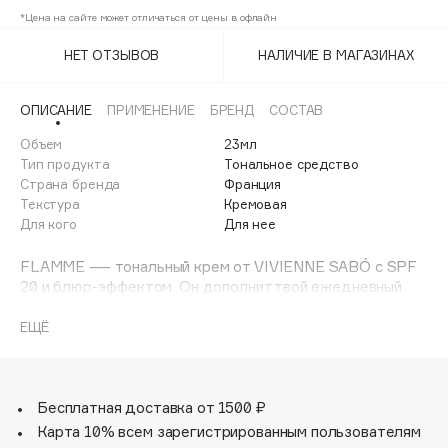
Adele for you
*Цена на сайте может отличаться от цены в офлайн
03
43%
Финал лета
Advante
ЭКСКЛЮЗИВ
НЕТ ОТЗЫВОВ
НАЛИЧИЕ В МАГАЗИНАХ
1 АВГ - 31 АВГ
Aesop
Age Stop
ЭКСКЛЮЗИВ
ОПИСАНИЕ
ПРИМЕНЕНИЕ
БРЕНД
СОСТАВ
AHFA Cosmetics
Объем
23мл
Ajmal
Тип продукта
Тональное средство
Страна бренда
Франция
Alix Avien
Текстура
Кремовая
Allies of Skin
Для кого
Для нее
AMAN
FLAMME — тональный крем от VIVIENNE SABÓ с SPF
Amina Daudova Brushes
20 и блюр-эффектом. Он дополнит твой ежедневный
Amouage
макияж летом и защитит от негативного действия
солнечных лучей.
ЕЩЁ
Amuleto Di Casa
Angiopharm
ЭКСКЛЮЗИВ
Огненное июльское солнце Парижа вдохновило на
создание тонального крема FLAMME. Как огонь, он
Annbeauty
дарит коже естественное сияние, делая ее здоровой и
Бесплатная доставка от 1500 ₽
Anua
лучистой. Шелковистая текстура легко наносится,
Карта 10% всем зарегистрированным пользователям
Apadent
сливается с кожей и создает покрытие от среднего до