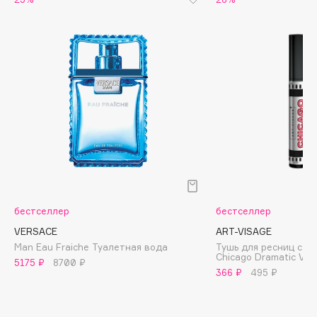
Biomed
Biorepair
Blanx
Blistex
BLOME
Boadicea The Victorious
Bobbi Brown
BOOMSHOP
BORK
Brunello Cucinelli
Bvlgari
бестселлер
бестселлер
by TERRY
VERSACE
ART-VISAGE
BY WISHTREND
Man Eau Fraiche Туалетная вода
Тушь для ресниц с э
Chicago Dramatic Vol
Byredo
5175 ₽
8700 ₽
366 ₽
495 ₽
C