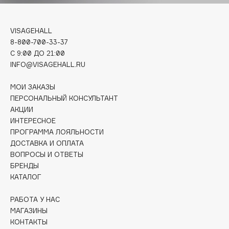
Deonica
Dessange
VISAGEHALL
Dior
8-800-700-33-37
Divage
C 9:00 ДО 21:00
Dolce & Gabbana
INFO@VISAGEHALL.RU
Dolomit
МОИ ЗАКАЗЫ
Dorco
ПЕРСОНАЛЬНЫЙ КОНСУЛЬТАНТ
DP Daily Perfection
АКЦИИ
ИНТЕРЕСНОЕ
Dr. Vranjes Firenze
ПРОГРАММА ЛОЯЛЬНОСТИ
Dr.Althea
ДОСТАВКА И ОПЛАТА
Dr.Ceuracle
ВОПРОСЫ И ОТВЕТЫ
Dr.Jart+
БРЕНДЫ
КАТАЛОГ
DSD de Luxe
Dyson
РАБОТА У НАС
МАГАЗИНЫ
КОНТАКТЫ