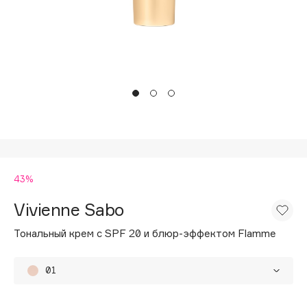
Подарки
Tom Ford
HFC
Для дома
Angiopharm
Техника
KIKO Milano
Estée Lauder
Clarins
0 - 9
43%
100BON
22|11
Vivienne Sabo
Тональный крем с SPF 20 и блюр-эффектом Flamme
A
01
Acqua di Parma
43%
• Последний
Acque di Italia
02