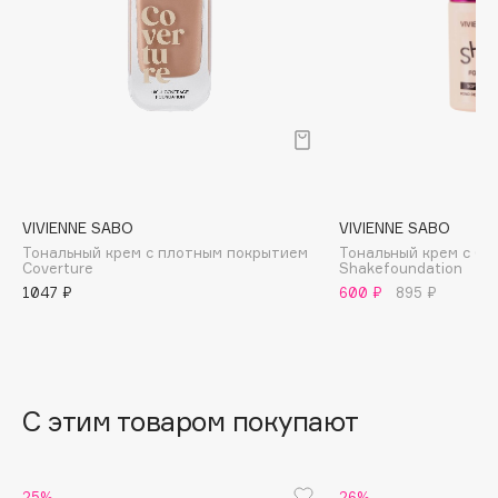
B
Babor
Baffy
Balmain Hair Couture
ЭКСКЛЮЗИВ
Banderas
Basicare
Batiste
VIVIENNE SABO
VIVIENNE SABO
Beauty Bomb
Тональный крем с плотным покрытием
Тональный крем с б
Coverture
Shakefoundation
Beauty Pati
1047 ₽
600 ₽
895 ₽
Beautyblades
НОВИНКА
beautyblender
Bebble
Beverly Hills Polo Club
С этим товаром покупают
Biodance
Bioderma
25%
26%