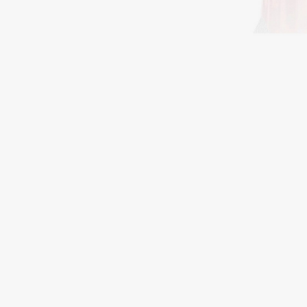
Подарки
0 - 9
Для дома
100BON
22|11
Техника
A
Acqua di Parma
Amina Daudova Brushes
Acque di Italia
Amouage
Adele for you
Amuleto Di Casa
Advante
Angiopharm
ЭКСКЛЮЗИВ
ЭКСКЛЮЗИВ
Aesop
Annbeauty
Age Stop
Anua
ЭКСКЛЮЗИВ
Apadent
AHFA Cosmetics
Apagard
Ajmal