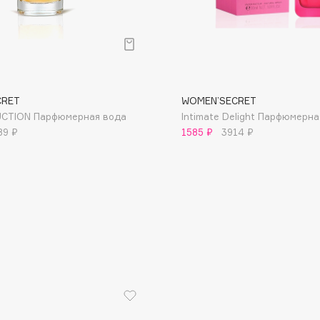
CRET
WOMЕN’SECRET
Consly
CTION Парфюмерная вода
Intimate Delight Парфюмерна
Corimo
89 ₽
1585 ₽
3914 ₽
CosRX
Cottolina
Crescina
Cunzite
Curaprox