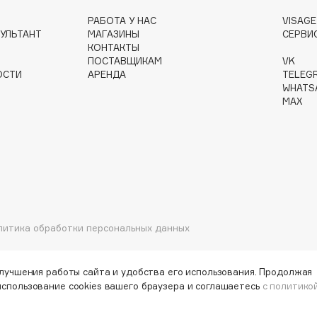
РАБОТА У НАС
VISAG
УЛЬТАНТ
МАГАЗИНЫ
СЕРВИ
КОНТАКТЫ
ПОСТАВЩИКАМ
VK
Gourmandise
ОСТИ
АРЕНДА
TELEG
Grace Day
WHATS
MAX
Guerlain
Guess
литика обработки персональных данных
Holika Holika
Holly Polly
улучшения работы сайта и удобства его использования. Продолжая
использование cookies вашего браузера и соглашаетесь
с политико
Holy Land