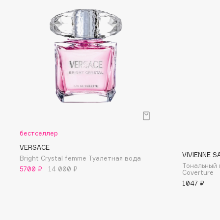
D
d'Alba
Dior
DABO
Divage
DARLING*
Dolce & Gabbana
Darphin
Dolomit
Davines
Dorco
Deonica
DP Daily Perfection
Dessange
Dr. Vranjes Firenze
бестселлер
VERSACE
E
VIVIENNE S
Bright Crystal femme Туалетная вода
Тональный 
5700 ₽
14 000 ₽
Coverture
Eat My
Ella Bartsueva Brushes
1047 ₽
Ecolatier
EMBRACE Haircare
Ecotools
Emmanuelle Jane
EGG
Enough