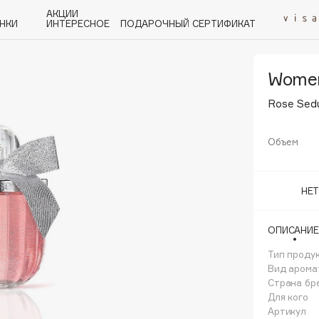
АКЦИИ
НКИ
ИНТЕРЕСНОЕ
ПОДАРОЧНЫЙ СЕРТИФИКАТ
Womеn
P
Q
R
S
T
U
V
W
Y
Z
А - Я
Rose Sed
Объем
НЕ
Angiopharm
KIKO Milano
ОПИСАНИЕ
Estée Lauder
Тип проду
Clarins
Вид арома
Страна бр
Для кого
Артикул