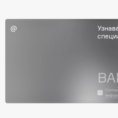
EGIA
EpilProfi
Eigshow
Erborian
Elemis
Essence
Узнав
Elian Russia
Essential Parfums Paris
специ
Elie Saab
Estrâde
F
ВА
FANE
Flipper
Farmstay
FLOEMA
Felce Azzurra
Floraïku
Согла
инфор
Fillerina
Forlle'd
ЭКСКЛЮЗИВ
Fiona Franchimon