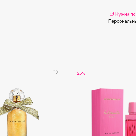
Aveda
Avene
Нужна по
Персональны
Boadicea The Victorious
Bobbi Brown
25%
BOOMSHOP
BORK
Brunello Cucinelli
Bvlgari
by TERRY
BY WISHTREND
Byredo