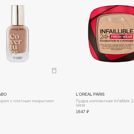
Dr.Althea
Dr.Ceuracle
Dr.Jart+
DSD de Luxe
Dyson
ABO
L’OREAL PARIS
крем с плотным покрытием
Пудра компактная Infallible 
Wear
Estée Lauder
1647 ₽
Etat Pur
Etude House
Etude organix