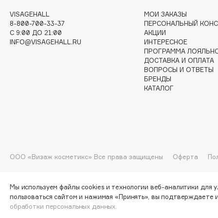
VISAGEHALL
МОИ ЗАКАЗЫ
G
8-800-700-33-37
ПЕРСОНАЛЬНЫЙ КОНС
C 9:00 ДО 21:00
АКЦИИ
INFO@VISAGEHALL.RU
ИНТЕРЕСНОЕ
Garnier
Giardino Magico
ПРОГРАММА ЛОЯЛЬН
Gecko
Gillette
ДОСТАВКА И ОПЛАТА
ВОПРОСЫ И ОТВЕТЫ
Geltek
Givenchy
БРЕНДЫ
Genosys
Global Keratin
ЭКСКЛЮЗИВ
КАТАЛОГ
Global White
Geomar
H
ООО «Визаж косметикс» Все права защищены
Оферта
По
Hadat Cosmetics
HELIBEAUTY
Hamis
Hempz
Мы используем файлы cookies и технологии веб-аналитики для 
пользоваться сайтом и нажимая «Принять», вы подтверждаете 
Hapica
HFC
обработки персональных данных.