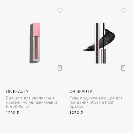
B
Babor
Baffy
Balmain Hair Couture
ЭКСКЛЮЗИВ
Banderas
Basicare
Batiste
Beauty Bomb
Beauty Pati
Beautyblades
НОВИНКА
OK BEAUTY
OK BEAUTY
beautyblender
Бальзам для увеличения
Тушь подкручивающая для
Bebble
объема губ увлажняющий
придания объема Push
Prep&Plump
Up&Curl
Beverly Hills Polo Club
1290 ₽
1030 ₽
Biodance
Bioderma