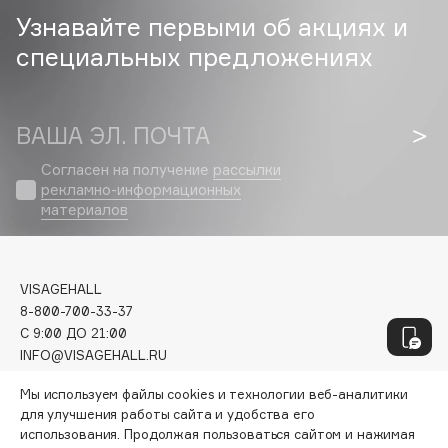
Geltek
Узнавайте первыми об акциях и
Genosys
ЭКСКЛЮЗИВ
специальных предложениях
Geomar
Giardino Magico
Gillette
ВАША ЭЛ. ПОЧТА
Givenchy
Согласен на получение
рассылки
Global Keratin
рекламно-информационных
Global White
материалов
Gourmandise
Grace Day
Guerlain
VISAGEHALL
8-800-700-33-37
Guess
C 9:00 ДО 21:00
INFO@VISAGEHALL.RU
H
Мы используем файлы cookies и технологии веб-аналитики
МОИ ЗАКАЗЫ
для улучшения работы сайта и удобства его
ПЕРСОНАЛЬНЫЙ КОНСУЛЬТАНТ
Hadat Cosmetics
использования. Продолжая пользоваться сайтом и нажимая
АКЦИИ