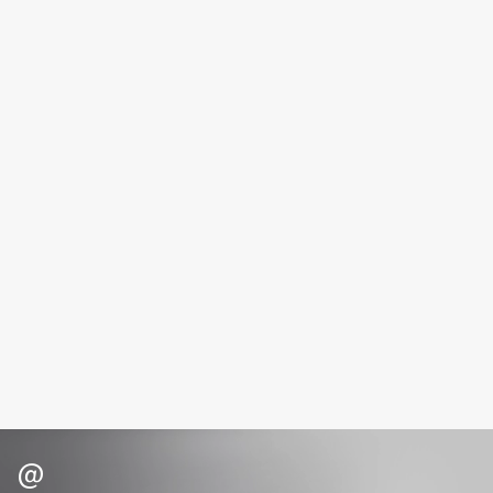
Fillerina
Fiona Franchimon
Flipper
FLOEMA
Floraïku
Forlle'd
ЭКСКЛЮЗИВ
Fragrance Du Bois
Frederic Malle
Frudia
Funny Organix
G
Garnier
Gecko