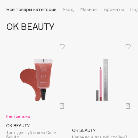
Подарки
Tom Ford
Все товары категории
Уход
Макияж
Ароматы
По
HFC
Для дома
Angiopharm
OK BEAUTY
Техника
KIKO Milano
Estée Lauder
Clarins
0 - 9
100BON
22|11
A
бестселлер
Acqua di Parma
OK BEAUTY
OK BEAUTY
Тинт для губ и щек Сolor
Acque di Italia
Salute
Карандаш для губ стойкий