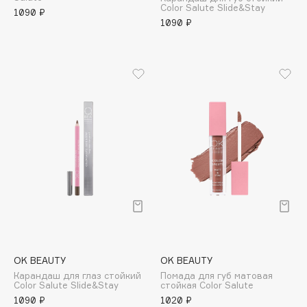
Color Salute Slide&Stay
Adele for you
1090 ₽
Финал лета
1090 ₽
Advante
ЭКСКЛЮЗИВ
1 АВГ - 31 АВГ
Aesop
Age Stop
ЭКСКЛЮЗИВ
AHFA Cosmetics
Ajmal
Alix Avien
Allies of Skin
AMAN
Amina Daudova Brushes
Amouage
Amuleto Di Casa
Angiopharm
ЭКСКЛЮЗИВ
OK BEAUTY
OK BEAUTY
Annbeauty
Карандаш для глаз стойкий
Помада для губ матовая
Anua
Color Salute Slide&Stay
стойкая Color Salute
1090 ₽
1020 ₽
Apadent