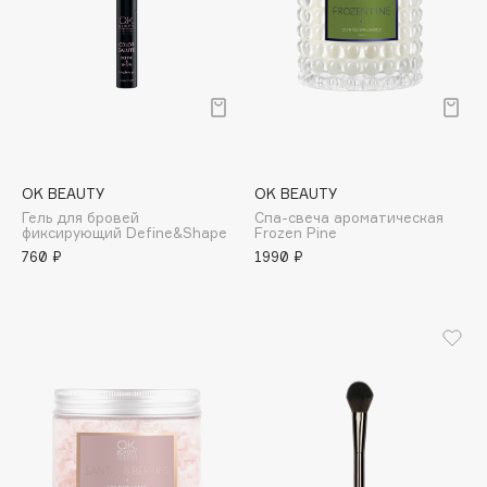
Deonica
Dessange
Dior
Divage
Dolce & Gabbana
Dolomit
OK BEAUTY
OK BEAUTY
Dorco
Гель для бровей
Спа-свеча ароматическая
DP Daily Perfection
фиксирующий Define&Shape
Frozen Pine
760 ₽
1990 ₽
Dr. Vranjes Firenze
Dr.Althea
Dr.Ceuracle
Dr.Jart+
DSD de Luxe
Dyson