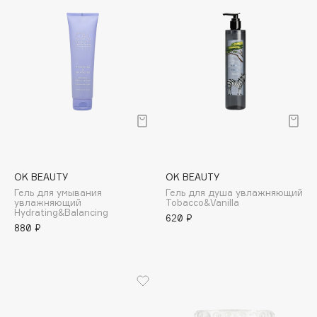
Cadence
Capelli Dorati
Carbon Theory
Carmex
Carolina Herrera
Catrice
Celimax
Cettua
OK BEAUTY
OK BEAUTY
Chupa Chups
Гель для умывания
Гель для душа увлажняющий
увлажняющий
Tobacco&Vanilla
Clarette
Hydrating&Balancing
620 ₽
Clarins
880 ₽
Clarins Precious
НОВИНКА
Clinique
Clive Christian
Club De Nuit