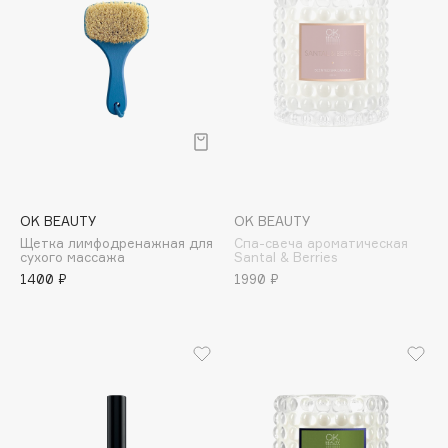
Collagenina
Consly
Corimo
CosRX
Cottolina
Crescina
Cunzite
Curaprox
OK BEAUTY
OK BEAUTY
Щетка лимфодренажная для
Спа-свеча ароматическая
сухого массажа
Santal & Berries
D
1400 ₽
1990 ₽
d'Alba
DABO
DARLING*
Darphin
Davines