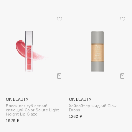
Apagard
Aravia Professional
Arcadia
Archetype
Architect Demidoff
ARIVE MAKEUP
Art&Fact
Art-Visage
Artdeco
Astra
Atelier Rebul
Augustinus Bader
OK BEAUTY
OK BEAUTY
Aveda
Блеск для губ легкий
Хайлайтер жидкий Glow
сияющий Color Salute Light
Drops
Avene
Weight Lip Glaze
1260 ₽
1020 ₽