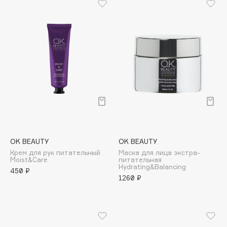
Biomed
Biorepair
Blanx
Blistex
BLOME
Boadicea The Victorious
Bobbi Brown
BOOMSHOP
BORK
Brunello Cucinelli
OK BEAUTY
OK BEAUTY
Bvlgari
Крем для рук питательный
Маска для лица экстра-
by TERRY
Moist&Care
питательная
Hydrating&Balancing
450 ₽
BY WISHTREND
1260 ₽
Byredo
C