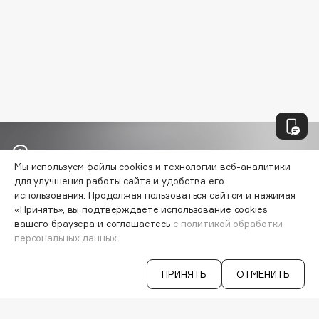
Deonica
Dessange
Dior
Divage
Dolce & Gabbana
Dolomit
Dorco
DP Daily Perfection
Мы используем файлы cookies и технологии веб-аналитики
Dr. Vranjes Firenze
Узнавайте первыми об акциях и
для улучшения работы сайта и удобства его
Dr.Althea
использования. Продолжая пользоваться сайтом и нажимая
специальных предложениях
Dr.Ceuracle
«Принять», вы подтверждаете использование cookies
вашего браузера и соглашаетесь
с политикой обработки
Dr.Jart+
персональных данных.
DSD de Luxe
ВАША ЭЛ. ПОЧТА
Dyson
ПРИНЯТЬ
ОТМЕНИТЬ
Согласен на получение
рассылки
рекламно-информационных
материалов