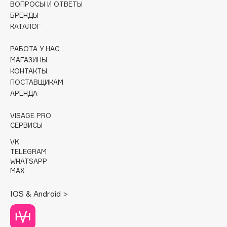
ВОПРОСЫ И ОТВЕТЫ
БРЕНДЫ
Cadence
КАТАЛОГ
Capelli Dorati
Carbon Theory
РАБОТА У НАС
МАГАЗИНЫ
Carmex
КОНТАКТЫ
Carolina Herrera
ПОСТАВЩИКАМ
Catrice
АРЕНДА
Celimax
VISAGE PRO
Cettua
СЕРВИСЫ
Chupa Chups
VK
Clarette
TELEGRAM
Clarins
WHATSAPP
MAX
Clarins Precious
Clinique
IOS & Android >
Clive Christian
Club De Nuit