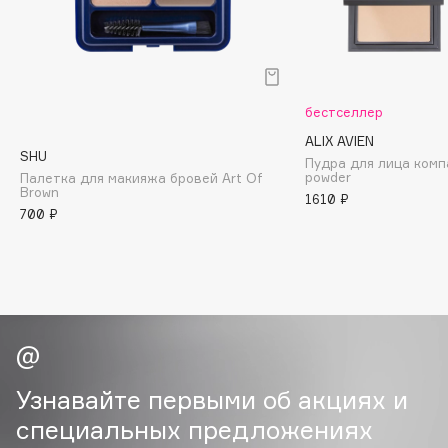
B
Babor
Baffy
Balmain Hair Couture
бестселлер
ЭКСКЛЮЗИВ
ALIX AVIEN
Banderas
SHU
Пудра для лица ком
Basicare
powder
Палетка для макияжа бровей Art Of
Brown
Batiste
1610 ₽
700 ₽
Beauty Bomb
Beauty Pati
Beautyblades
НОВИНКА
beautyblender
Bebble
Beverly Hills Polo Club
Узнавайте первыми об акциях и
Biodance
специальных предложениях
Bioderma