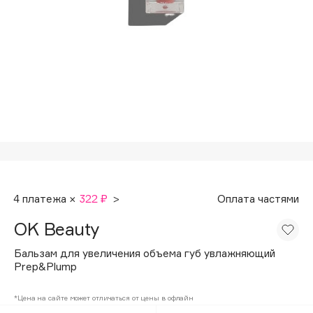
Подарки
Tom Ford
HFC
Для дома
Angiopharm
Техника
KIKO Milano
Estée Lauder
Clarins
0 - 9
100BON
4 платежа ×
322 ₽
>
Оплата частями
22|11
OK Beauty
A
Бальзам для увеличения объема губ увлажняющий
Prep&Plump
Acqua di Parma
*Цена на сайте может отличаться от цены в офлайн
Acque di Italia