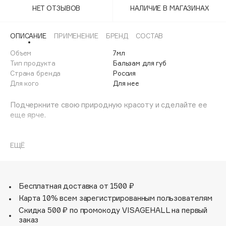
Adele for you
НЕТ ОТЗЫВОВ
НАЛИЧИЕ В МАГАЗИНАХ
Финал лета
Advante
ЭКСКЛЮЗИВ
1 АВГ - 31 АВГ
ОПИСАНИЕ
ПРИМЕНЕНИЕ
БРЕНД
СОСТАВ
Aesop
Age Stop
Объем
7мл
ЭКСКЛЮЗИВ
Тип продукта
Бальзам для губ
AHFA Cosmetics
Страна бренда
Россия
Ajmal
Для кого
Для нее
Alix Avien
Подчеркните свою природную красоту и сделайте ее
Allies of Skin
еще ярче.
AMAN
Естественный объем и уход в одном флаконе - OK
Amina Daudova Brushes
BEAUTY PREP & PLUMP
ЕЩЁ
Amouage
Цветовая формула подстраивается под цвет ваших губ,
Amuleto Di Casa
придает им естественный объем надолго и помогает
Angiopharm
ЭКСКЛЮЗИВ
достичь желанного эффекта влажных пухлых губ без
Бесплатная доставка от 1500 ₽
липкости и скатывания.
Annbeauty
Карта 10% всем зарегистрированным пользователям
Anua
Скидка 500 ₽ по промокоду VISAGEHALL на первый
Уникальный запатентованный комплекс Hyacolor
заказ
Apadent
содержит микро молекулы гиалуроновой кислоты в