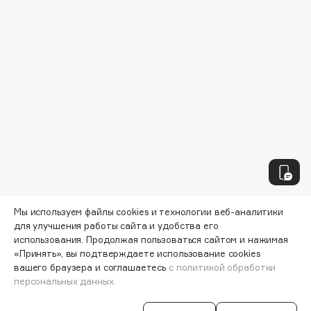
Collagenina
Consly
Corimo
CosRX
Cottolina
Crescina
Cunzite
Curaprox
D
Мы используем файлы cookies и технологии веб-аналитики
d'Alba
для улучшения работы сайта и удобства его
использования. Продолжая пользоваться сайтом и нажимая
DABO
«Принять», вы подтверждаете использование cookies
DARLING*
вашего браузера и соглашаетесь
с политикой обработки
Узнавайте первыми об акциях и
Darphin
персональных данных.
специальных предложениях
Davines