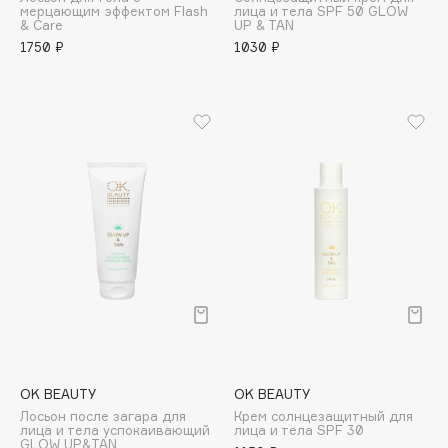
мерцающим эффектом Flash
лица и тела SPF 50 GLOW
Adele for you
& Care
UP & TAN
Финал лета
Advante
1750 ₽
1030 ₽
ЭКСКЛЮЗИВ
1 АВГ - 31 АВГ
Aesop
Age Stop
ЭКСКЛЮЗИВ
AHFA Cosmetics
Ajmal
Alix Avien
Allies of Skin
AMAN
Amina Daudova Brushes
Amouage
Amuleto Di Casa
Angiopharm
ЭКСКЛЮЗИВ
Annbeauty
OK BEAUTY
OK BEAUTY
Anua
Лосьон после загара для
Крем солнцезащитный для
лица и тела успокаивающий
лица и тела SPF 30
Apadent
GLOW UP&TAN