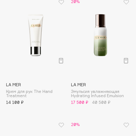
Biomed
20%
Biorepair
Blanx
Blistex
BLOME
Boadicea The Victorious
Bobbi Brown
BOOMSHOP
BORK
Brunello Cucinelli
LA MER
LA MER
Bvlgari
Крем для рук The Hand
Эмульсия увлажняющая
by TERRY
Treatment
Hydrating Infused Emulsion
14 100 ₽
17 500 ₽
40 500 ₽
BY WISHTREND
Byredo
20%
C