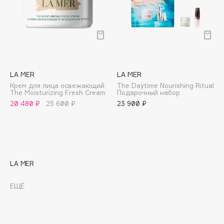
E
Eat My
Ecolatier
Ecotools
EGIA
LA MER
LA MER
Eigshow
Крем для лица освежающий
The Daytime Nourishing Ritual
The Moisturizing Fresh Cream
Подарочный набор
Elemis
20 480 ₽
25 600 ₽
23 900 ₽
Elian Russia
Elie Saab
Ella Bartsueva Brushes
EMBRACE Haircare
LA MER
Emmanuelle Jane
Enough
ЕЩЁ
EpilProfi
Erborian
Essence