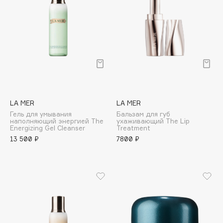
Collagenina
Consly
Corimo
CosRX
Cottolina
Crescina
Cunzite
LA MER
LA MER
Curaprox
Гель для умывания
Бальзам для губ
наполняющий энергией The
ухаживающий The Lip
Energizing Gel Cleanser
Treatment
D
13 500 ₽
7800 ₽
d'Alba
DABO
DARLING*
Darphin
Davines