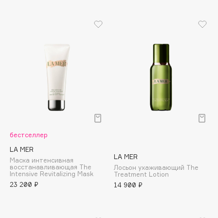
B
Babor
Baffy
Balmain Hair Couture
ЭКСКЛЮЗИВ
Banderas
Basicare
Batiste
Beauty Bomb
Beauty Pati
бестселлер
Beautyblades
НОВИНКА
LA MER
beautyblender
LA MER
Маска интенсивная
Bebble
восстанавливающая The
Лосьон ухаживающий The
Intensive Revitalizing Mask
Treatment Lotion
Beverly Hills Polo Club
23 200 ₽
14 900 ₽
Biodance
Bioderma