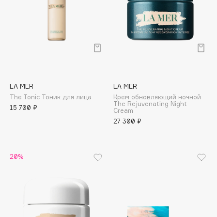
Deonica
Dessange
Dior
Divage
Dolce & Gabbana
Dolomit
LA MER
LA MER
Dorco
The Tonic Тоник для лица
Крем обновляющий ночной
DP Daily Perfection
The Rejuvenating Night
15 700 ₽
Cream
Dr. Vranjes Firenze
27 300 ₽
Dr.Althea
Dr.Ceuracle
20%
Dr.Jart+
DSD de Luxe
Dyson