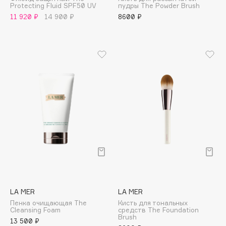
Protecting Fluid SPF50 UV
пудры The Powder Brush
Adele for you
Финал лета
11 920 ₽
14 900 ₽
8600 ₽
Advante
ЭКСКЛЮЗИВ
1 АВГ - 31 АВГ
Aesop
Age Stop
ЭКСКЛЮЗИВ
AHFA Cosmetics
Ajmal
Alix Avien
Allies of Skin
AMAN
Amina Daudova Brushes
Amouage
Amuleto Di Casa
Angiopharm
ЭКСКЛЮЗИВ
LA MER
LA MER
Annbeauty
Пенка очищающая The
Кисть для тональных
Anua
Cleansing Foam
средств The Foundation
Brush
13 500 ₽
Apadent