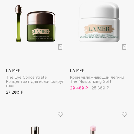
Cadence
Capelli Dorati
Carbon Theory
Carmex
Carolina Herrera
Catrice
Celimax
Cettua
LA MER
LA MER
The Eye Concentrate
Крем увлажняющий легкий
Chupa Chups
Концентрат для кожи вокруг
The Moisturizing Soft
глаз
Clarette
20 480 ₽
25 600 ₽
27 200 ₽
Clarins
Clarins Precious
НОВИНКА
Clinique
Clive Christian
Club De Nuit