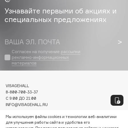
Genosys
ЭКСКЛЮЗИВ
Узнавайте первыми об акциях и
Geomar
специальных предложениях
Giardino Magico
Gillette
Givenchy
ВАША ЭЛ. ПОЧТА
Global Keratin
Global White
Согласен на получение
рассылки
рекламно-информационных
Gourmandise
материалов
Grace Day
Guerlain
Guess
VISAGEHALL
8-800-700-33-37
C 9:00 ДО 21:00
H
INFO@VISAGEHALL.RU
Hadat Cosmetics
Мы используем файлы cookies и технологии веб-аналитики
МОИ ЗАКАЗЫ
для улучшения работы сайта и удобства его
Hamis
ПЕРСОНАЛЬНЫЙ КОНСУЛЬТАНТ