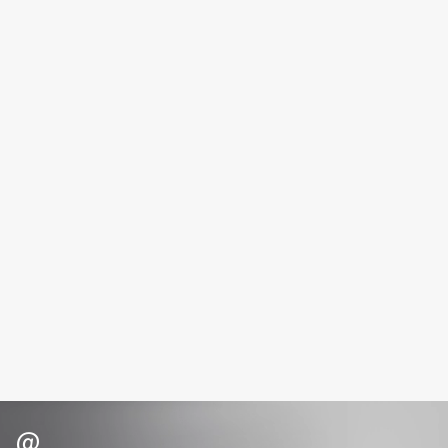
Fiona Franchimon
Flipper
FLOEMA
Floraïku
Forlle'd
ЭКСКЛЮЗИВ
Fragrance Du Bois
Frederic Malle
Frudia
Funny Organix
G
Garnier
Gecko
Geltek