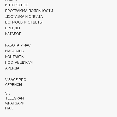
ИНТЕРЕСНОЕ
Cadence
ПРОГРАММА ЛОЯЛЬНОСТИ
ДОСТАВКА И ОПЛАТА
Capelli Dorati
ВОПРОСЫ И ОТВЕТЫ
Carbon Theory
БРЕНДЫ
Carmex
КАТАЛОГ
Carolina Herrera
РАБОТА У НАС
Catrice
МАГАЗИНЫ
Celimax
КОНТАКТЫ
Cettua
ПОСТАВЩИКАМ
Chupa Chups
АРЕНДА
Clarette
VISAGE PRO
Clarins
СЕРВИСЫ
Clarins Precious
VK
Clinique
TELEGRAM
WHATSAPP
Clive Christian
MAX
Club De Nuit