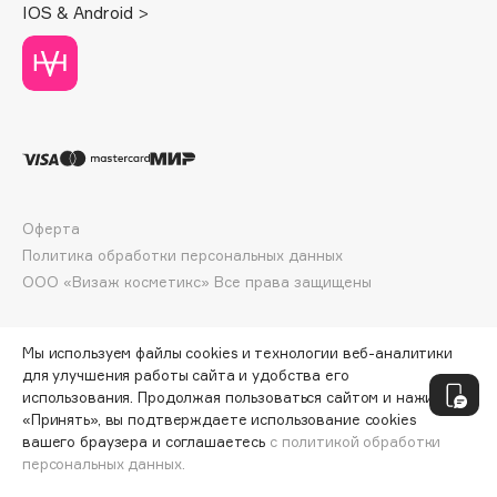
Collagenina
IOS & Android >
Consly
Corimo
CosRX
Cottolina
Crescina
Cunzite
Curaprox
Оферта
Политика обработки персональных данных
ООО «Визаж косметикс» Все права защищены
D
Мы используем файлы cookies и технологии веб-аналитики
d'Alba
для улучшения работы сайта и удобства его
DABO
использования. Продолжая пользоваться сайтом и нажимая
DARLING*
«Принять», вы подтверждаете использование cookies
вашего браузера и соглашаетесь
с политикой обработки
Darphin
персональных данных.
ДОБАВИТЬ В КОРЗИНУ
20 480 ₽
25 600 ₽
Davines