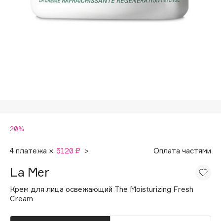
Подарки
Tom Ford
HFC
Для дома
Angiopharm
Техника
KIKO Milano
Estée Lauder
Clarins
0 - 9
20%
100BON
22|11
4 платежа ×
5120 ₽
>
Оплата частями
La Mer
A
Крем для лица освежающий The Moisturizing Fresh
Cream
Acqua di Parma
Acque di Italia