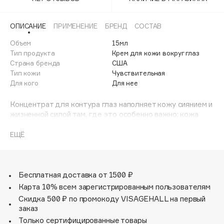
Adele for you
Финал лета
Advante
ЭКСКЛЮЗИВ
ОПИСАНИЕ
ПРИМЕНЕНИЕ
БРЕНД
СОСТАВ
1 АВГ - 31 АВГ
Aesop
Объем
15мл
Age Stop
Тип продукта
Крем для кожи вокруг глаз
ЭКСКЛЮЗИВ
Страна бренда
США
AHFA Cosmetics
Тип кожи
Чувствительная
Ajmal
Для кого
Для нее
Alix Avien
Концентрат для контура глаз наполняет кожу сиянием и
Allies of Skin
жизненной силой там, где это особенно важно: кожа
AMAN
вокруг глаз выглядит заметно более светлой и ровной,
тёмные круги и линии сокращаются. Формула
ЕЩЁ
Amina Daudova Brushes
многоуровневого действия направлена на все видимые
Amouage
признаки возраста - она уменьшает выраженность
морщин, придаёт области вокруг глаз более
Amuleto Di Casa
подтянутый вид, повышает ощущение плотности и
Бесплатная доставка от 1500 ₽
Angiopharm
ЭКСКЛЮЗИВ
эластичности кожи. Мгновенно насыщая её
Карта 10% всем зарегистрированным пользователям
Annbeauty
успокаивающей влагой и обеспечивая пролонгированное
Скидка 500 ₽ по промокоду VISAGEHALL на первый
увлажнение, средство укрепляет кожу и помогает
Anua
заказ
защитить её от будущих видимых повреждений
Только сертифицированные товары
Apadent