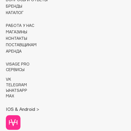
БРЕНДЫ
Cadence
КАТАЛОГ
Capelli Dorati
РАБОТА У НАС
Carbon Theory
МАГАЗИНЫ
Carmex
КОНТАКТЫ
Carolina Herrera
ПОСТАВЩИКАМ
АРЕНДА
Catrice
Celimax
VISAGE PRO
Cettua
СЕРВИСЫ
Chupa Chups
VK
Clarette
TELEGRAM
WHATSAPP
Clarins
MAX
Clarins Precious
IOS & Android >
Clinique
Clive Christian
Club De Nuit