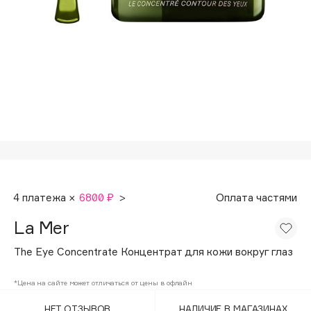
Подарки
Tom Ford
HFC
Для дома
Angiopharm
Техника
KIKO Milano
Estée Lauder
Clarins
0 - 9
100BON
4 платежа ×
6800 ₽
>
Оплата частями
22|11
La Mer
A
The Eye Concentrate Концентрат для кожи вокруг глаз
Acqua di Parma
*Цена на сайте может отличаться от цены в офлайн
Acque di Italia
НЕТ ОТЗЫВОВ
НАЛИЧИЕ В МАГАЗИНАХ