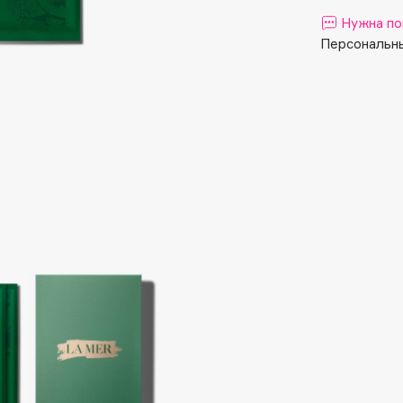
Aveda
Нужна по
Avene
Персональны
Boadicea The Victorious
Bobbi Brown
BOOMSHOP
BORK
Brunello Cucinelli
Bvlgari
by TERRY
BY WISHTREND
Byredo