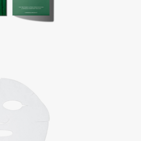
Consly
Corimo
CosRX
Cottolina
Crescina
Cunzite
Curaprox