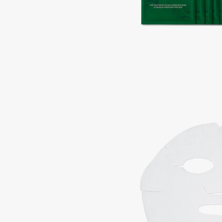
BLOME
C
Cadence
Chupa Chups
Capelli Dorati
Clarette
Carbon Theory
Clarins
Carmex
Clarins Precious
Carolina Herrera
Clinique
Catrice
Clive Christian
Celimax
Club De Nuit
Cettua
Collagenina