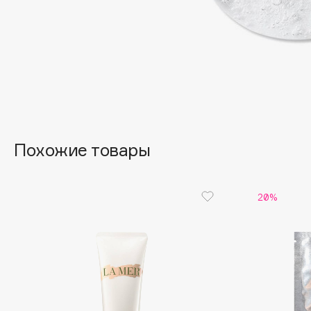
EGIA
EpilProfi
Eigshow
Erborian
Elemis
Essence
Elian Russia
Essential Parfums Paris
Elie Saab
Estrâde
Похожие товары
F
FANE
Flipper
20%
Farmstay
FLOEMA
Felce Azzurra
Floraïku
Fillerina
Forlle'd
ЭКСКЛЮЗИВ
Fiona Franchimon