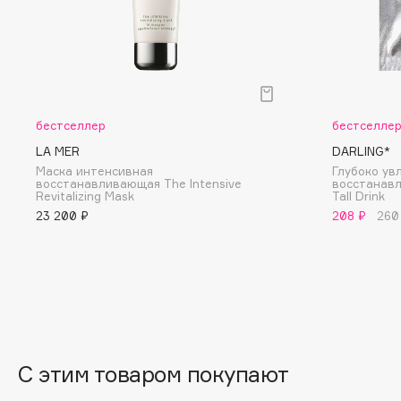
G
Garnier
Giardino Magico
Gecko
Gillette
бестселлер
бестселле
Geltek
Givenchy
LA MER
DARLING*
Genosys
Global Keratin
ЭКСКЛЮЗИВ
Маска интенсивная
Глубоко у
Global White
Geomar
восстанавливающая The Intensive
восстанав
Revitalizing Mask
Tall Drink
23 200 ₽
208 ₽
260
H
Hadat Cosmetics
HELIBEAUTY
Hamis
Hempz
Hapica
HFC
С этим товаром покупают