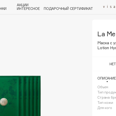
АКЦИИ
НКИ
ИНТЕРЕСНОЕ
ПОДАРОЧНЫЙ СЕРТИФИКАТ
La Me
P
Q
R
S
T
U
V
W
Y
Z
А - Я
Маска с 
Lotion Hy
НЕ
Angiopharm
ОПИСАНИЕ
KIKO Milano
Объем
Estée Lauder
Тип проду
Clarins
Страна бр
Тип кожи
Для кого