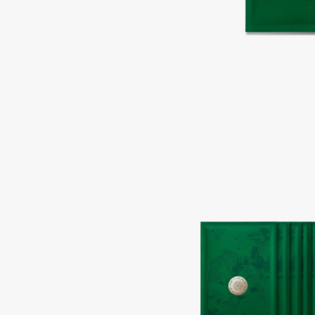
Aravia Professional
Alix Avien
Arcadia
Allies of Skin
Archetype
AMAN
B
Babor
beautyblender
Baffy
Bebble
Balmain Hair Couture
Beverly Hills Polo Club
ЭКСКЛЮЗИВ
Biodance
Banderas
Bioderma
Basicare
Biomed
Batiste
Biorepair
Beauty Bomb
Blanx
Beauty Pati
Blistex
Beautyblades
НОВИНКА