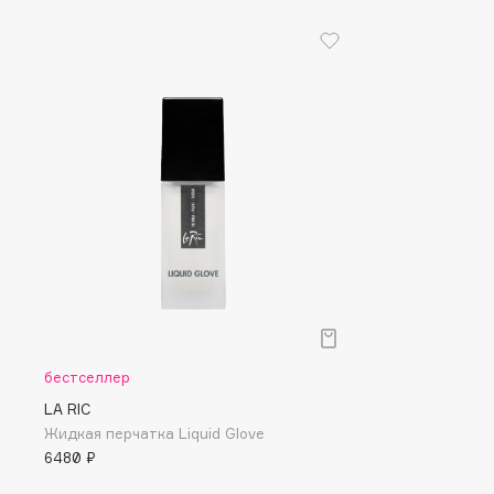
I
I Love My Hair
INGLOT
Iceberg
Initio
Icon Skin
Insight Professional
Influence Beauty
Institut Esthederm
J
бестселлер
James Read
Janeke
LA RIC
Jan Marini
Jimmy Choo
ЭКСКЛЮЗИВ
Жидкая перчатка Liquid Glove
JMsolution
Jane Iredale
6480 ₽