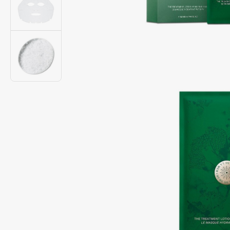
Подарки
0 - 9
Для дома
100BON
22|11
Техника
A
Acqua di Parma
Amina Daudova Brushes
Acque di Italia
Amouage
Adele for you
Amuleto Di Casa
Advante
Angiopharm
ЭКСКЛЮЗИВ
ЭКСКЛЮЗИВ
Aesop
Annbeauty
Age Stop
Anua
ЭКСКЛЮЗИВ
Apadent
AHFA Cosmetics
Apagard
Ajmal