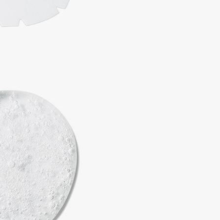
Dr.Althea
Dr.Ceuracle
Dr.Jart+
DSD de Luxe
Dyson
Estée Lauder
Etat Pur
Etude House
Etude organix