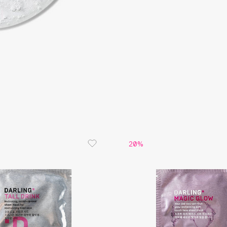
Eva Mosaic
Ex Nihilo
EXOARI L
Fragrance Du Bois
20%
Frederic Malle
Frudia
Funny Organix