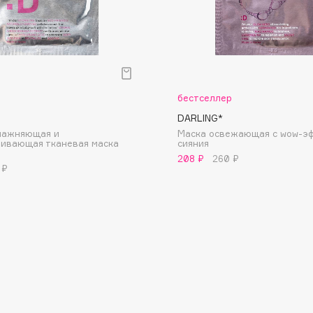
Gourmandise
Grace Day
р
бестселлер
Guerlain
DARLING*
Guess
влажняющая и
Маска освежающая с wow-э
ливающая тканевая маска
cияния
208 ₽
260 ₽
 ₽
Holika Holika
Holly Polly
Holy Land