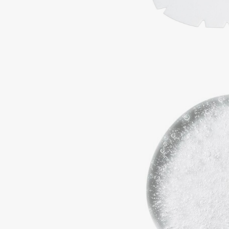
D
d'Alba
Dior
DABO
Divage
DARLING*
Dolce & Gabbana
Darphin
Dolomit
Davines
Dorco
Deonica
DP Daily Perfection
Dessange
Dr. Vranjes Firenze
E
Eat My
Ella Bartsueva Brushes
Ecolatier
EMBRACE Haircare
Ecotools
Emmanuelle Jane
EGG
Enough