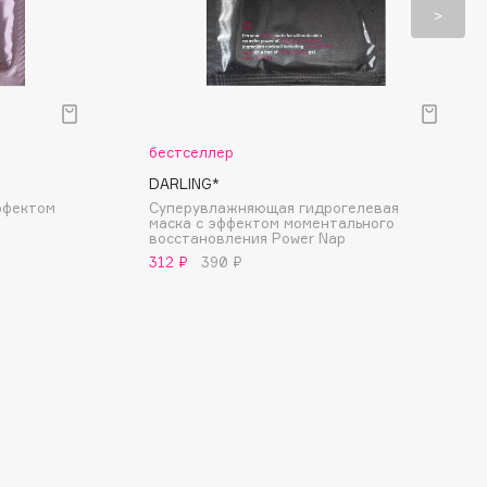
бестселлер
DARLING*
ффектом
Суперувлажняющая гидрогелевая
маска с эффектом моментального
восстановления Power Nap
312 ₽
390 ₽