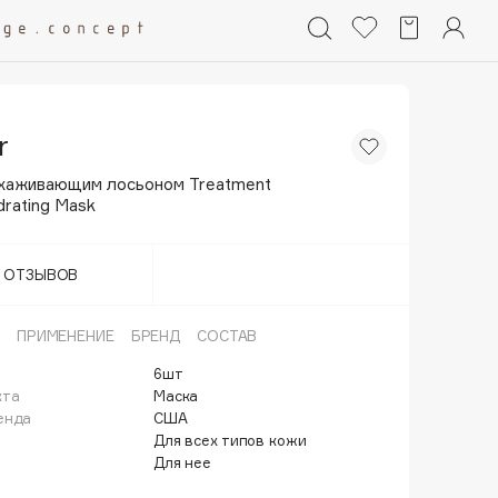
r
ухаживающим лосьоном Treatment
drating Mask
Т ОТЗЫВОВ
ПРИМЕНЕНИЕ
БРЕНД
СОСТАВ
6шт
кта
Маска
енда
США
Для всех типов кожи
Для нее