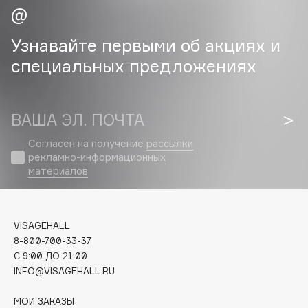
Cadence
Узнавайте первыми об акциях и
Capelli Dorati
специальных предложениях
Carbon Theory
Carmex
Carolina Herrera
ВАША ЭЛ. ПОЧТА
Catrice
Celimax
Согласен на получение
рассылки
рекламно-информационных
Cettua
материалов
Chupa Chups
Clarette
Clarins
VISAGEHALL
Clarins Precious
8-800-700-33-37
C 9:00 ДО 21:00
Clinique
INFO@VISAGEHALL.RU
Clive Christian
Club De Nuit
МОИ ЗАКАЗЫ