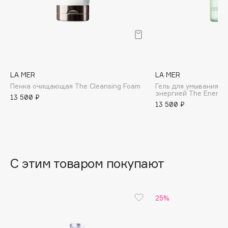
B
Babor
Baffy
Balmain Hair Couture
ЭКСКЛЮЗИВ
Banderas
LA MER
LA MER
Пенка очищающая The Cleansing Foam
Гель для умывания 
Basicare
энергией The Energiz
13 500 ₽
Batiste
13 500 ₽
Beauty Bomb
Beauty Pati
Beautyblades
НОВИНКА
beautyblender
С этим товаром покупают
Bebble
Beverly Hills Polo Club
25%
Biodance
Bioderma