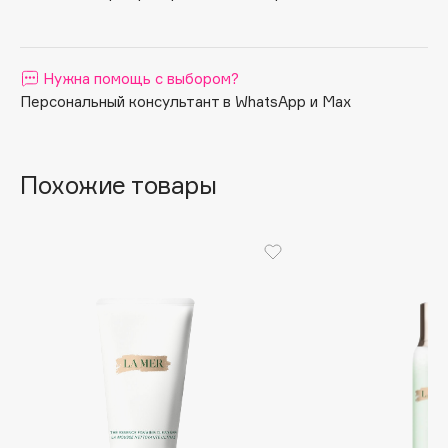
Apagard
Aravia Professional
Нужна помощь с выбором?
Arcadia
Персональный консультант в WhatsApp и Max
Archetype
Architect Demidoff
ARIVE MAKEUP
Похожие товары
Art&Fact
Art-Visage
Artdeco
Astra
Atelier Rebul
Augustinus Bader
Aveda
Avene