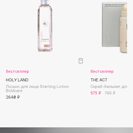
Biomed
Biorepair
Blanx
Blistex
BLOME
Boadicea The Victorious
Bobbi Brown
BOOMSHOP
BORK
бестселлер
бестселлер
Brunello Cucinelli
HOLY LAND
THE ACT
Bvlgari
Лосьон для лица Starting Lotion
Скраб-бальзам для т
Boldcare
575 ₽
766 ₽
by TERRY
2640 ₽
BY WISHTREND
Byredo
C