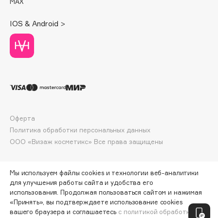
MAX
Deonica
Dessange
IOS & Android >
Dior
Divage
Dolce & Gabbana
Dolomit
Dorco
DP Daily Perfection
Dr. Vranjes Firenze
Оферта
Dr.Althea
Политика обработки персональных данных
ООО «Визаж косметикс» Все права защищены
Dr.Ceuracle
Dr.Jart+
DSD de Luxe
Мы используем файлы cookies и технологии веб-аналитики
для улучшения работы сайта и удобства его
Dyson
использования. Продолжая пользоваться сайтом и нажимая
«Принять», вы подтверждаете использование cookies
ПО ЗОЛОТОЙ КАРТЕ:
3735 ₽
вашего браузера и соглашаетесь
с политикой обработки