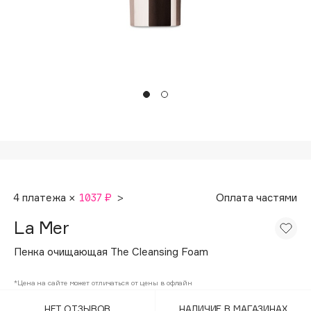
Подарки
Tom Ford
HFC
Для дома
Angiopharm
Техника
KIKO Milano
Estée Lauder
Clarins
0 - 9
100BON
4 платежа ×
1037 ₽
>
Оплата частями
22|11
La Mer
A
Пенка очищающая The Cleansing Foam
Acqua di Parma
*Цена на сайте может отличаться от цены в офлайн
Acque di Italia
НЕТ ОТЗЫВОВ
НАЛИЧИЕ В МАГАЗИНАХ