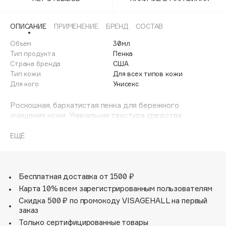
Adele for you
Финал лета
Advante
ЭКСКЛЮЗИВ
ОПИСАНИЕ
ПРИМЕНЕНИЕ
БРЕНД
СОСТАВ
1 АВГ - 31 АВГ
Aesop
Объем
30мл
Age Stop
Тип продукта
Пенка
ЭКСКЛЮЗИВ
Страна бренда
США
AHFA Cosmetics
Тип кожи
Для всех типов кожи
Ajmal
Для кого
Унисекс
Alix Avien
Роскошная, бархатистая пенка для бережного
Allies of Skin
очищения кожи. Уникальная текстура средства
AMAN
напоминает подушку. Средство успокаивает, устраняя
такие ежедневные раздражители, как грязь,
ЕЩЁ
Amina Daudova Brushes
загрязнители окружающей среды и макияж, оно
Amouage
обволакивает кожу, деликатно очищая и даря ей
здоровый и свежий вид. Эффективно очищает поры,
Amuleto Di Casa
делая их менее заметными.
Бесплатная доставка от 1500 ₽
Angiopharm
ЭКСКЛЮЗИВ
Карта 10% всем зарегистрированным пользователям
Annbeauty
Скидка 500 ₽ по промокоду VISAGEHALL на первый
Anua
заказ
Только сертифицированные товары
Apadent