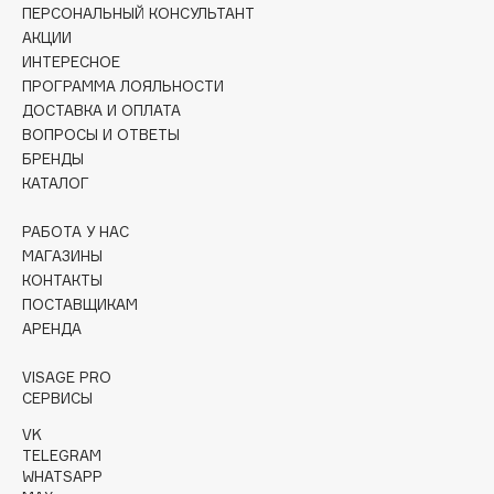
Collagenina
ПЕРСОНАЛЬНЫЙ КОНСУЛЬТАНТ
АКЦИИ
Consly
ИНТЕРЕСНОЕ
Corimo
ПРОГРАММА ЛОЯЛЬНОСТИ
CosRX
ДОСТАВКА И ОПЛАТА
Cottolina
ВОПРОСЫ И ОТВЕТЫ
БРЕНДЫ
Crescina
КАТАЛОГ
Cunzite
Curaprox
РАБОТА У НАС
МАГАЗИНЫ
КОНТАКТЫ
D
ПОСТАВЩИКАМ
АРЕНДА
d'Alba
VISAGE PRO
DABO
СЕРВИСЫ
DARLING*
VK
Darphin
TELEGRAM
WHATSAPP
Davines