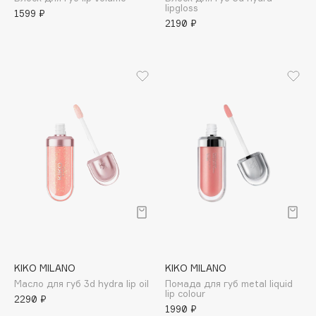
lipgloss
Adele for you
1599 ₽
Финал лета
2190 ₽
Advante
ЭКСКЛЮЗИВ
1 АВГ - 31 АВГ
Aesop
Age Stop
ЭКСКЛЮЗИВ
AHFA Cosmetics
Ajmal
Alix Avien
Allies of Skin
AMAN
Amina Daudova Brushes
Amouage
Amuleto Di Casa
Angiopharm
ЭКСКЛЮЗИВ
KIKO MILANO
KIKO MILANO
Annbeauty
Масло для губ 3d hydra lip oil
Помада для губ metal liquid
Anua
lip colour
2290 ₽
1990 ₽
Apadent