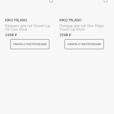
E
Eat My
Ecolatier
KIKO MILANO
KIKO MILANO
Бальзам для губ Secret Lip
Помада для губ One Magic
Ecotools
Oil Core Stick
Touch Lip Stylo
EGIA
2490 ₽
2590 ₽
Eigshow
УЗНАТЬ О ПОСТУПЛЕНИИ
УЗНАТЬ О ПОСТУПЛЕНИИ
Elemis
Elian Russia
Elie Saab
Ella Bartsueva Brushes
EMBRACE Haircare
Emmanuelle Jane
Enough
EpilProfi
Erborian
Essence