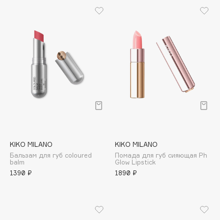
B
Babor
Baffy
Balmain Hair Couture
ЭКСКЛЮЗИВ
Banderas
Basicare
Batiste
Beauty Bomb
Beauty Pati
Beautyblades
НОВИНКА
KIKO MILANO
KIKO MILANO
beautyblender
Бальзам для губ coloured
Помада для губ сияющая Ph
balm
Glow Lipstick
Bebble
1390 ₽
1890 ₽
Beverly Hills Polo Club
Biodance
Bioderma