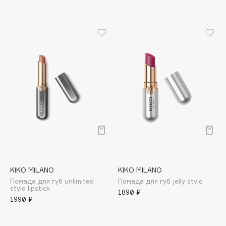
Apagard
Aravia Professional
Arcadia
Archetype
Architect Demidoff
ARIVE MAKEUP
Art&Fact
Art-Visage
Artdeco
Astra
Atelier Rebul
Augustinus Bader
KIKO MILANO
KIKO MILANO
Aveda
Помада для губ unlimited
Помада для губ jelly stylo
stylo lipstick
1890 ₽
Avene
1990 ₽