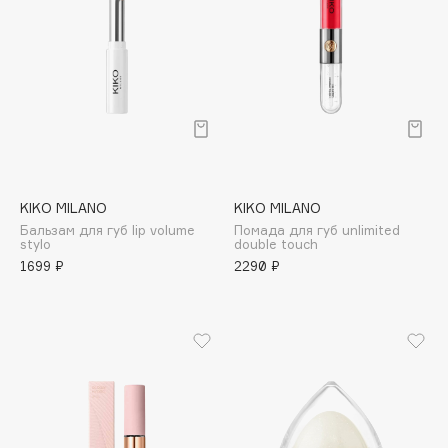
Cadence
Capelli Dorati
Carbon Theory
Carmex
Carolina Herrera
Catrice
Celimax
KIKO MILANO
KIKO MILANO
Бальзам для губ lip volume
Помада для губ unlimited
Cettua
stylo
double touch
Chupa Chups
1699 ₽
2290 ₽
Clarette
Clarins
Clarins Precious
НОВИНКА
Clinique
Clive Christian
Club De Nuit