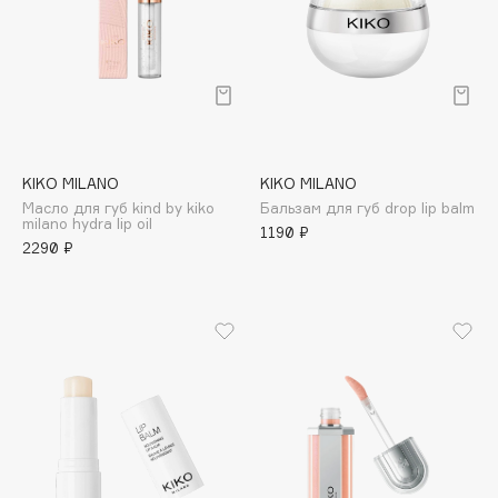
Collagenina
Consly
Corimo
CosRX
Cottolina
Crescina
KIKO MILANO
KIKO MILANO
Cunzite
Масло для губ kind by kiko
Бальзам для губ drop lip balm
milano hydra lip oil
Curaprox
1190 ₽
2290 ₽
D
d'Alba
DABO
DARLING*
Darphin
Davines