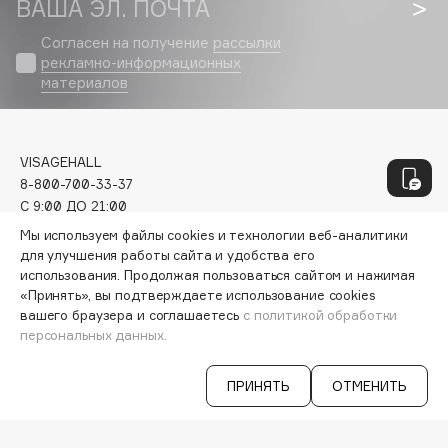
ВАША ЭЛ. ПОЧТА
Genosys
ЭКСКЛЮЗИВ
Geomar
Согласен на получение
рассылки
рекламно-информационных
Giardino Magico
материалов
Gillette
Givenchy
Global Keratin
VISAGEHALL
Global White
8-800-700-33-37
Gourmandise
C 9:00 ДО 21:00
INFO@VISAGEHALL.RU
Grace Day
Мы используем файлы cookies и технологии веб-аналитики
для улучшения работы сайта и удобства его
Guerlain
МОИ ЗАКАЗЫ
использования. Продолжая пользоваться сайтом и нажимая
Guess
ПЕРСОНАЛЬНЫЙ КОНСУЛЬТАНТ
«Принять», вы подтверждаете использование cookies
вашего браузера и соглашаетесь
с политикой обработки
АКЦИИ
персональных данных.
ИНТЕРЕСНОЕ
H
ПРОГРАММА ЛОЯЛЬНОСТИ
ДОСТАВКА И ОПЛАТА
ПРИНЯТЬ
ОТМЕНИТЬ
Hadat Cosmetics
ВОПРОСЫ И ОТВЕТЫ
БРЕНДЫ
Hamis
КАТАЛОГ