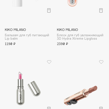
Deonica
Dessange
Dior
Divage
KIKO MILANO
KIKO MILANO
Dolce & Gabbana
Бальзам для губ питающий
Блеск для губ увлажняющий
Dolomit
Lip balm
3D Hydra Xtreme Lipgloss
1190 ₽
2390 ₽
Dorco
DP Daily Perfection
Dr. Vranjes Firenze
Dr.Althea
Dr.Ceuracle
Dr.Jart+
DSD de Luxe
Dyson