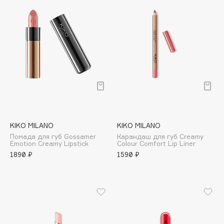
Biomed
Biorepair
Blanx
Blistex
BLOME
Boadicea The Victorious
Bobbi Brown
BOOMSHOP
BORK
KIKO MILANO
KIKO MILANO
Brunello Cucinelli
Помада для губ Gossamer
Карандаш для губ Creamy
Bvlgari
Emotion Creamy Lipstick
Colour Comfort Lip Liner
1890 ₽
1590 ₽
by TERRY
BY WISHTREND
Byredo
C