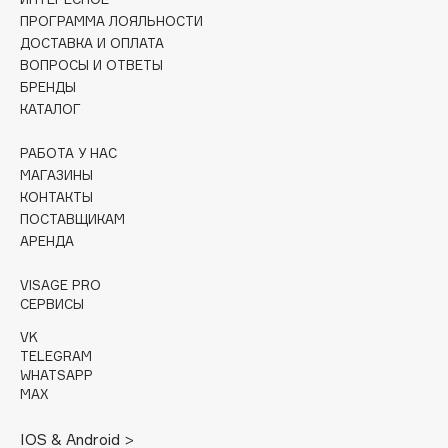
ПРОГРАММА ЛОЯЛЬНОСТИ
Cadence
ДОСТАВКА И ОПЛАТА
Capelli Dorati
ВОПРОСЫ И ОТВЕТЫ
БРЕНДЫ
Carbon Theory
КАТАЛОГ
Carmex
Carolina Herrera
РАБОТА У НАС
МАГАЗИНЫ
Catrice
КОНТАКТЫ
Celimax
ПОСТАВЩИКАМ
Cettua
АРЕНДА
Chupa Chups
VISAGE PRO
Clarette
СЕРВИСЫ
Clarins
VK
Clarins Precious
НОВИНКА
TELEGRAM
WHATSAPP
Clinique
MAX
Clive Christian
Club De Nuit
IOS & Android >