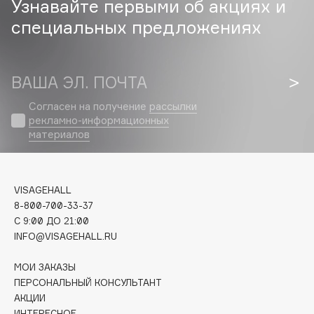
Узнавайте первыми об акциях и
Biomed
специальных предложениях
Biorepair
Blanx
Blistex
ВАША ЭЛ. ПОЧТА
BLOME
Boadicea The Victorious
Согласен на получение
рассылки
рекламно-информационных
Bobbi Brown
материалов
BOOMSHOP
BORK
Brunello Cucinelli
VISAGEHALL
Bvlgari
8-800-700-33-37
by TERRY
C 9:00 ДО 21:00
INFO@VISAGEHALL.RU
BY WISHTREND
Byredo
МОИ ЗАКАЗЫ
ПЕРСОНАЛЬНЫЙ КОНСУЛЬТАНТ
АКЦИИ
C
ИНТЕРЕСНОЕ