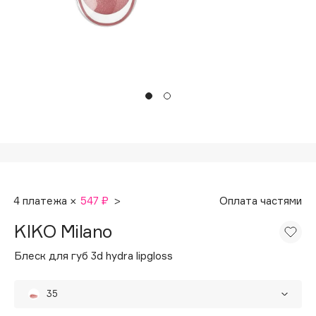
Подарки
Tom Ford
HFC
Для дома
Angiopharm
Техника
KIKO Milano
Estée Lauder
Clarins
0 - 9
100BON
4 платежа ×
547 ₽
>
Оплата частями
22|11
KIKO Milano
A
Блеск для губ 3d hydra lipgloss
Acqua di Parma
35
Acque di Italia