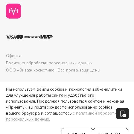
Collagenina
Consly
Corimo
CosRX
Cottolina
Crescina
Cunzite
Оферта
Curaprox
Политика обработки персональных данных
ООО «Визаж косметикс» Все права защищены
D
Мы используем файлы cookies и технологии веб-аналитики
для улучшения работы сайта и удобства его
d'Alba
использования. Продолжая пользоваться сайтом и нажимая
DABO
«Принять», вы подтверждаете использование cookies
ПО ЗОЛОТОЙ КАРТЕ:
2081 ₽
вашего браузера и соглашаетесь
с политикой обработки
DARLING*
персональных данных.
ДОБАВИТЬ В КОРЗИНУ
2190 ₽
Darphin
Davines