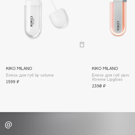
B
32
Babor
33
Baffy
Balmain Hair Couture
34
ЭКСКЛЮЗИВ
Banderas
Basicare
Batiste
Beauty Bomb
KIKO MILANO
KIKO MILANO
Блеск для губ lip volume
Блеск для губ увлаж
Beauty Pati
Xtreme Lipgloss
1599 ₽
Beautyblades
2390 ₽
НОВИНКА
beautyblender
Bebble
Beverly Hills Polo Club
Biodance
Bioderma