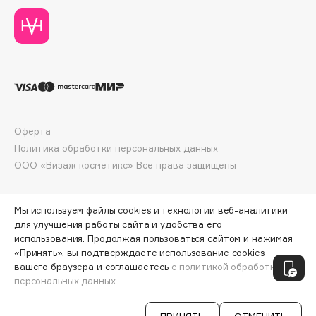
Collagenina
Consly
Corimo
CosRX
Cottolina
Crescina
Cunzite
Оферта
Curaprox
Политика обработки персональных данных
ООО «Визаж косметикс» Все права защищены
D
Мы используем файлы cookies и технологии веб-аналитики
для улучшения работы сайта и удобства его
d'Alba
использования. Продолжая пользоваться сайтом и нажимая
DABO
«Принять», вы подтверждаете использование cookies
ПО ЗОЛОТОЙ КАРТЕ:
1614 ₽
DARLING*
вашего браузера и соглашаетесь
с политикой обработки
персональных данных.
ДОБАВИТЬ В КОРЗИНУ
1699 ₽
Darphin
Davines