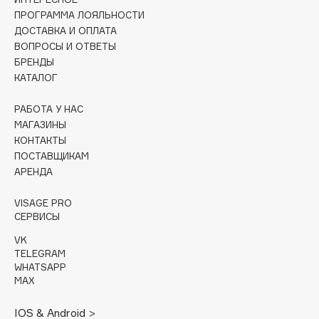
ПРОГРАММА ЛОЯЛЬНОСТИ
Cadence
ДОСТАВКА И ОПЛАТА
Capelli Dorati
ВОПРОСЫ И ОТВЕТЫ
БРЕНДЫ
Carbon Theory
КАТАЛОГ
Carmex
Carolina Herrera
РАБОТА У НАС
МАГАЗИНЫ
Catrice
КОНТАКТЫ
Celimax
ПОСТАВЩИКАМ
Cettua
АРЕНДА
Chupa Chups
VISAGE PRO
Clarette
СЕРВИСЫ
Clarins
VK
Clarins Precious
TELEGRAM
Clinique
WHATSAPP
MAX
Clive Christian
Club De Nuit
IOS & Android >