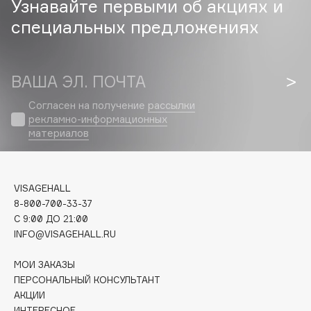
Узнавайте первыми об акциях и
Biomed
специальных предложениях
Biorepair
Blanx
Blistex
ВАША ЭЛ. ПОЧТА
BLOME
Boadicea The Victorious
Согласен на получение
рассылки
рекламно-информационных
Bobbi Brown
материалов
BOOMSHOP
BORK
Brunello Cucinelli
VISAGEHALL
Bvlgari
8-800-700-33-37
by TERRY
C 9:00 ДО 21:00
INFO@VISAGEHALL.RU
BY WISHTREND
Byredo
МОИ ЗАКАЗЫ
ПЕРСОНАЛЬНЫЙ КОНСУЛЬТАНТ
АКЦИИ
C
ИНТЕРЕСНОЕ