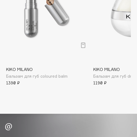
B
Babor
Baffy
Balmain Hair Couture
ЭКСКЛЮЗИВ
Banderas
Basicare
Batiste
Beauty Bomb
KIKO MILANO
KIKO MILANO
Бальзам для губ coloured balm
Бальзам для губ drop 
Beauty Pati
1390 ₽
1190 ₽
Beautyblades
НОВИНКА
beautyblender
Bebble
Beverly Hills Polo Club
Biodance
Bioderma