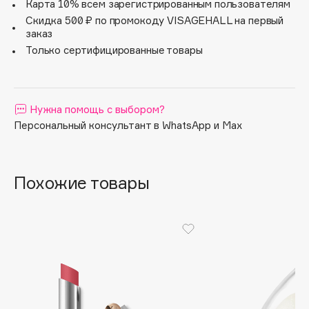
- Мягкая и нежная текстура придает губам более
Карта 10% всем зарегистрированным пользователям
полный и гладкий вид, подготавливая их к нанесению
Apagard
Скидка 500 ₽ по промокоду VISAGEHALL на первый
макияжа; - два оттенка, нежно розовый и прозрачный;
заказ
Aravia Professional
- Тонкий стержень продукта позволяет идеально
Только сертифицированные товары
Arcadia
повторить форму ваших губ, обеспечивая безупречное
нанесение.
Archetype
Architect Demidoff
Нужна помощь с выбором?
ARIVE MAKEUP
Персональный консультант в WhatsApp и Max
Art&Fact
Art-Visage
Artdeco
Похожие товары
Astra
Atelier Rebul
Augustinus Bader
Aveda
Avene