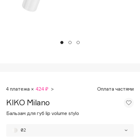
Подарки
Tom Ford
HFC
Для дома
Angiopharm
Техника
KIKO Milano
Estée Lauder
Clarins
0 - 9
100BON
4 платежа ×
424 ₽
>
Оплата частями
22|11
KIKO Milano
A
Бальзам для губ lip volume stylo
Acqua di Parma
02
Acque di Italia