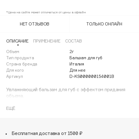
01
Adele for you
Финал лета
*Цена на сайте может отличаться от цены в офлайн
Advante
ЭКСКЛЮЗИВ
1 АВГ - 31 АВГ
Aesop
НЕТ ОТЗЫВОВ
ТОЛЬКО ОНЛАЙН
Age Stop
ЭКСКЛЮЗИВ
AHFA Cosmetics
ОПИСАНИЕ
ПРИМЕНЕНИЕ
СОСТАВ
Ajmal
Объем
2г
Тип продукта
Бальзам для губ
Alix Avien
Страна бренда
Италия
Allies of Skin
Для кого
Для нее
AMAN
Артикул
D-KS000000154001B
Amina Daudova Brushes
Увлажняющий бальзам для губ с эффектом придания
Amouage
объема.
Идеально подходит для ухода за губами, увлажнения и
Amuleto Di Casa
придания дополнительного объема.
ЕЩЁ
Angiopharm
ЭКСКЛЮЗИВ
В чем его особенности?
Annbeauty
- Формула обогащена укрепляющими
биомиметическими пептидами, а также освежающим
Anua
ментолом;
Бесплатная доставка от 1500 ₽
Apadent