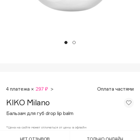
Подарки
Tom Ford
HFC
Для дома
Angiopharm
Техника
KIKO Milano
Estée Lauder
Clarins
0 - 9
100BON
4 платежа ×
297 ₽
>
Оплата частями
22|11
KIKO Milano
A
Бальзам для губ drop lip balm
Acqua di Parma
*Цена на сайте может отличаться от цены в офлайн
Acque di Italia
НЕТ ОТЗЫВОВ
ТОЛЬКО ОНЛАЙН