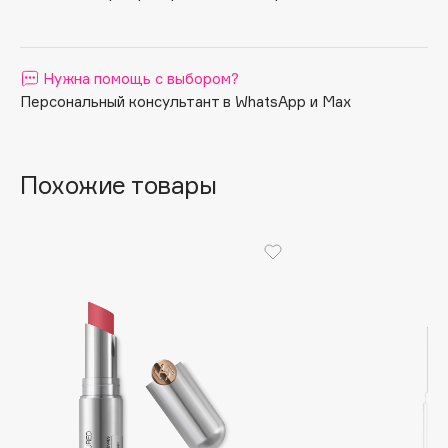
Протестировано дерматологами.
Apagard
Aravia Professional
Нужна помощь с выбором?
Arcadia
Персональный консультант в WhatsApp и Max
Archetype
Architect Demidoff
ARIVE MAKEUP
Похожие товары
Art&Fact
Art-Visage
Artdeco
Astra
Atelier Rebul
Augustinus Bader
Aveda
Avene