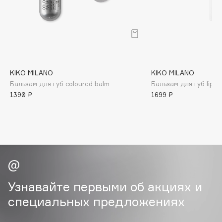
B
Babor
Baffy
Balmain Hair Couture
ЭКСКЛЮЗИВ
Banderas
KIKO MILANO
KIKO MILANO
Бальзам для губ coloured balm
Бальзам для губ lip v
Basicare
1390 ₽
1699 ₽
Batiste
Beauty Bomb
Beauty Pati
Beautyblades
НОВИНКА
beautyblender
Bebble
Beverly Hills Polo Club
Узнавайте первыми об акциях и
Biodance
специальных предложениях
Bioderma