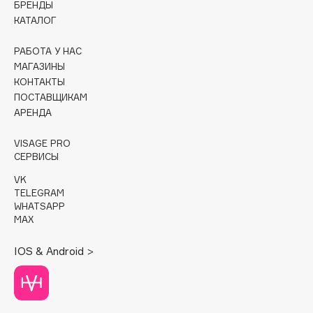
БРЕНДЫ
КАТАЛОГ
Cadence
Capelli Dorati
РАБОТА У НАС
Carbon Theory
МАГАЗИНЫ
КОНТАКТЫ
Carmex
ПОСТАВЩИКАМ
Carolina Herrera
АРЕНДА
Catrice
Celimax
VISAGE PRO
СЕРВИСЫ
Cettua
VK
Chupa Chups
TELEGRAM
Clarette
WHATSAPP
MAX
Clarins
Clarins Precious
НОВИНКА
IOS & Android >
Clinique
Clive Christian
Club De Nuit