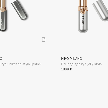
Consly
Corimo
CosRX
Cottolina
NO
KIKO MILANO
уб unlimited stylo lipstick
Помада для губ jelly stylo
Crescina
1890 ₽
Cunzite
Curaprox