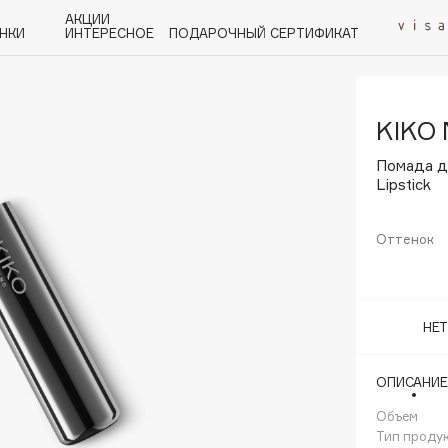
АКЦИИ
НКИ
ИНТЕРЕСНОЕ
ПОДАРОЧНЫЙ СЕРТИФИКАТ
KIKO 
P
Q
R
S
T
U
V
W
Y
Z
А - Я
Помада д
Lipstick
Оттенок
Angiopharm
KIKO Milano
НЕ
Estée Lauder
Clarins
ОПИСАНИЕ
Объем
Тип проду