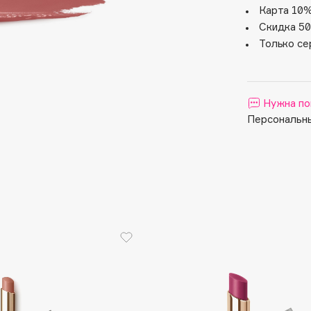
Aveda
Карта 10%
Avene
Скидка 50
Только се
Нужна по
Персональны
Boadicea The Victorious
Bobbi Brown
BOOMSHOP
BORK
Brunello Cucinelli
Bvlgari
by TERRY
BY WISHTREND
Byredo