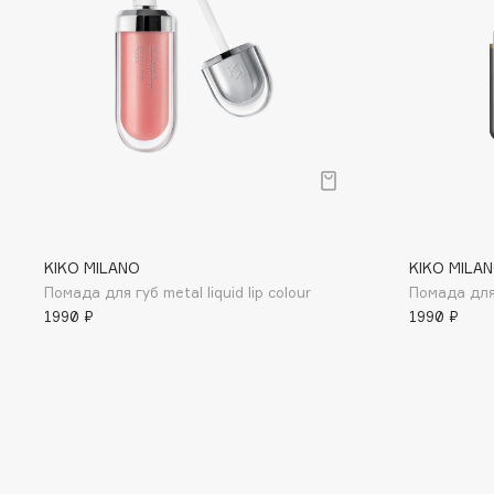
BLOME
C
Cadence
Chupa Chups
Capelli Dorati
Clarette
Carbon Theory
Clarins
Carmex
Clarins Precious
KIKO MILANO
KIKO MILA
Помада для губ metal liquid lip colour
Помада для г
Carolina Herrera
Clinique
1990 ₽
1990 ₽
Catrice
Clive Christian
Celimax
Club De Nuit
Cettua
Collagenina