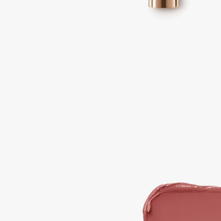
Подарки
0 - 9
Для дома
100BON
22|11
Техника
A
Acqua di Parma
Amina Daudova Brushes
Acque di Italia
Amouage
Adele for you
Amuleto Di Casa
Advante
Angiopharm
ЭКСКЛЮЗИВ
ЭКСКЛЮЗИВ
Aesop
Annbeauty
Age Stop
Anua
ЭКСКЛЮЗИВ
Apadent
AHFA Cosmetics
Apagard
Ajmal