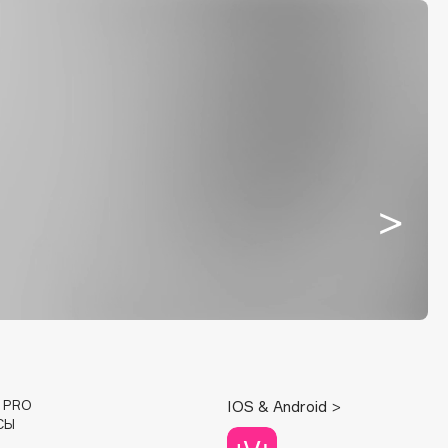
E PRO
IOS & Android >
СЫ