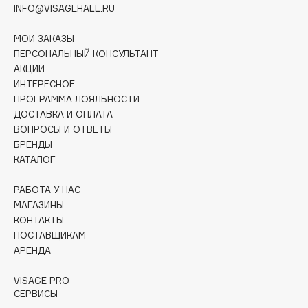
INFO@VISAGEHALL.RU
Collagenina
Consly
МОИ ЗАКАЗЫ
Corimo
ПЕРСОНАЛЬНЫЙ КОНСУЛЬТАНТ
CosRX
АКЦИИ
ИНТЕРЕСНОЕ
Cottolina
ПРОГРАММА ЛОЯЛЬНОСТИ
Crescina
ДОСТАВКА И ОПЛАТА
Cunzite
ВОПРОСЫ И ОТВЕТЫ
Curaprox
БРЕНДЫ
КАТАЛОГ
D
РАБОТА У НАС
МАГАЗИНЫ
КОНТАКТЫ
d'Alba
ПОСТАВЩИКАМ
DABO
АРЕНДА
DARLING*
VISAGE PRO
Darphin
СЕРВИСЫ
Davines