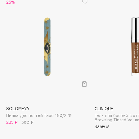
Biomed
25%
Biorepair
Blanx
Blistex
BLOME
Boadicea The Victorious
Bobbi Brown
BOOMSHOP
BORK
Brunello Cucinelli
Bvlgari
by TERRY
BY WISHTREND
SOLOMEYA
CLINIQUE
Byredo
Пилка для ногтей Таро 180/220
Гель для бровей с от
Browsing Tinted Volum
225 ₽
300 ₽
3350 ₽
C