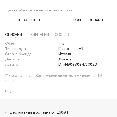
02
Adele for you
Финал лета
*Цена на сайте может отличаться от цены в офлайн
Advante
ЭКСКЛЮЗИВ
1 АВГ - 31 АВГ
Aesop
НЕТ ОТЗЫВОВ
ТОЛЬКО ОНЛАЙН
Age Stop
ЭКСКЛЮЗИВ
AHFA Cosmetics
ОПИСАНИЕ
ПРИМЕНЕНИЕ
СОСТАВ
Ajmal
Объем
4мл
Тип продукта
Масло для губ
Alix Avien
Страна бренда
Италия
Allies of Skin
Для кого
Для нее
AMAN
Артикул
D-KM000000473002B
Amina Daudova Brushes
Масло для губ, обеспечивающее увлажнение до 10
Amouage
часов.
Разглаживающая и обволакивающая текстура с
Amuleto Di Casa
сияющим финишем питает губы, придает им блеск и
ЕЩЁ
Angiopharm
ЭКСКЛЮЗИВ
легкий оттенок.
Annbeauty
В чем его особенность?
- Формула обогащена маслом семян малины;
Anua
- Очень приятно наносится и делает губы мягкими,
Бесплатная доставка от 1500 ₽
Apadent