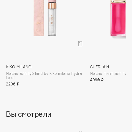
B
Babor
Baffy
Balmain Hair Couture
ЭКСКЛЮЗИВ
Banderas
Basicare
Batiste
Beauty Bomb
KIKO MILANO
GUERLAIN
Масло для губ kind by kiko milano hydra
Масло-тинт для губ K
Beauty Pati
lip oil
4990 ₽
Beautyblades
2290 ₽
НОВИНКА
beautyblender
Bebble
Beverly Hills Polo Club
Вы смотрели
Biodance
Bioderma