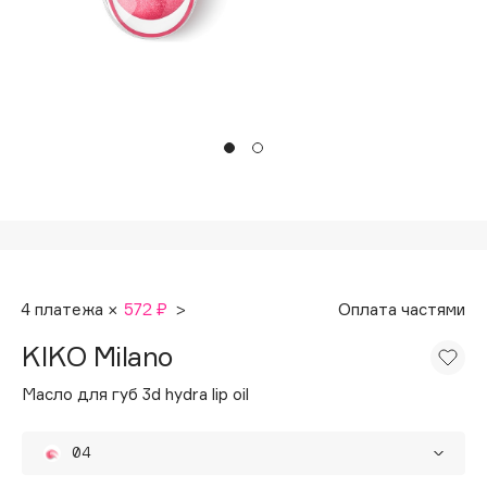
Подарки
Tom Ford
HFC
Для дома
Angiopharm
Техника
KIKO Milano
Estée Lauder
Clarins
0 - 9
100BON
4 платежа ×
572 ₽
>
Оплата частями
22|11
KIKO Milano
A
Масло для губ 3d hydra lip oil
Acqua di Parma
04
Acque di Italia