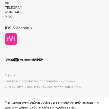
VK
Deonica
TELEGRAM
Dessange
WHATSAPP
MAX
Dior
Divage
IOS & Android >
Dolce & Gabbana
Dolomit
Dorco
DP Daily Perfection
Dr. Vranjes Firenze
Dr.Althea
Dr.Ceuracle
Оферта
Dr.Jart+
Политика обработки персональных данных
DSD de Luxe
ООО «Визаж косметикс» Все права защищены
Dyson
Мы используем файлы cookies и технологии веб-аналитики
для улучшения работы сайта и удобства его