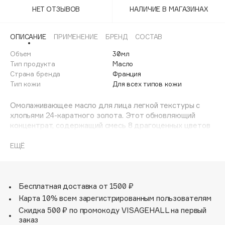
Adele for you
НЕТ ОТЗЫВОВ
НАЛИЧИЕ В МАГАЗИНАХ
Финал лета
Advante
ЭКСКЛЮЗИВ
1 АВГ - 31 АВГ
Aesop
ОПИСАНИЕ
ПРИМЕНЕНИЕ
БРЕНД
СОСТАВ
Age Stop
Объем
ЭКСКЛЮЗИВ
30мл
Тип продукта
Масло
AHFA Cosmetics
Страна бренда
Франция
Ajmal
Тип кожи
Для всех типов кожи
Alix Avien
Омолаживающее масло для лица легкой текстуры с
Allies of Skin
хлопьями 24-каратного золота. Этот обновляющий
AMAN
концентрат, содержащий смесь 8 драгоценных цветов
(нероли, лаванды, розы, иланг-иланга, жасмина,
Amina Daudova Brushes
бессмертника, ириса и пачули) и салициловой кислоты.
ЕЩЁ
Amouage
Заметно разглаживает, обновляет и придает сияние
Amuleto Di Casa
коже.
Angiopharm
ЭКСКЛЮЗИВ
Бесплатная доставка от 1500 ₽
Annbeauty
Карта 10% всем зарегистрированным пользователям
Anua
Скидка 500 ₽ по промокоду VISAGEHALL на первый
заказ
Apadent