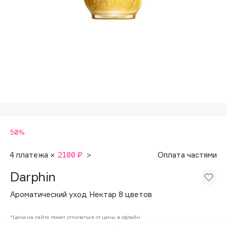
Подарки
Tom Ford
HFC
Для дома
Angiopharm
Техника
KIKO Milano
Estée Lauder
Clarins
0 - 9
50%
100BON
22|11
4 платежа ×
2100 ₽
>
Оплата частями
Darphin
A
Ароматический уход Нектар 8 цветов
Acqua di Parma
*Цена на сайте может отличаться от цены в офлайн
Acque di Italia