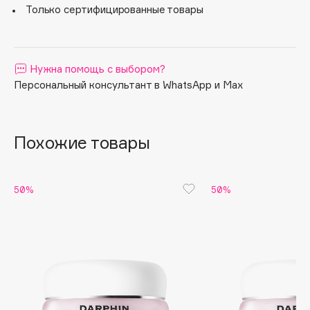
Только сертифицированные товары
Apagard
Aravia Professional
Arcadia
Нужна помощь с выбором?
Archetype
Персональный консультант в WhatsApp и Max
Architect Demidoff
ARIVE MAKEUP
Art&Fact
Похожие товары
Art-Visage
Artdeco
50%
50%
Astra
Atelier Rebul
Augustinus Bader
Aveda
Avene