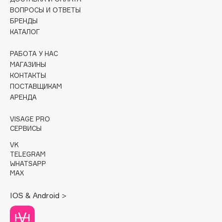
ВОПРОСЫ И ОТВЕТЫ
Cadence
БРЕНДЫ
КАТАЛОГ
Capelli Dorati
Carbon Theory
РАБОТА У НАС
Carmex
МАГАЗИНЫ
Carolina Herrera
КОНТАКТЫ
ПОСТАВЩИКАМ
Catrice
АРЕНДА
Celimax
Cettua
VISAGE PRO
СЕРВИСЫ
Chupa Chups
Clarette
VK
TELEGRAM
Clarins
WHATSAPP
Clarins Precious
MAX
Clinique
IOS & Android >
Clive Christian
Club De Nuit