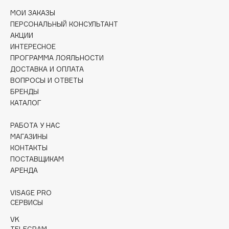
Collagenina
МОИ ЗАКАЗЫ
Consly
ПЕРСОНАЛЬНЫЙ КОНСУЛЬТАНТ
Corimo
АКЦИИ
ИНТЕРЕСНОЕ
CosRX
ПРОГРАММА ЛОЯЛЬНОСТИ
Cottolina
ДОСТАВКА И ОПЛАТА
Crescina
ВОПРОСЫ И ОТВЕТЫ
БРЕНДЫ
Cunzite
КАТАЛОГ
Curaprox
РАБОТА У НАС
МАГАЗИНЫ
D
КОНТАКТЫ
ПОСТАВЩИКАМ
d'Alba
АРЕНДА
DABO
VISAGE PRO
DARLING*
СЕРВИСЫ
Darphin
VK
Davines
TELEGRAM