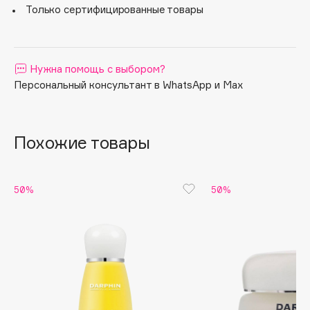
Только сертифицированные товары
Apagard
Aravia Professional
Arcadia
Нужна помощь с выбором?
Archetype
Персональный консультант в WhatsApp и Max
Architect Demidoff
ARIVE MAKEUP
Art&Fact
Похожие товары
Art-Visage
Artdeco
50%
50%
Astra
Atelier Rebul
Augustinus Bader
Aveda
Avene