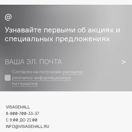
Cadence
Capelli Dorati
Узнавайте первыми об акциях и
Carbon Theory
Carmex
специальных предложениях
Carolina Herrera
Catrice
ВАША ЭЛ. ПОЧТА
Celimax
Cettua
Согласен на получение
рассылки
Chupa Chups
рекламно-информационных
материалов
Clarette
Clarins
Clarins Precious
НОВИНКА
VISAGEHALL
Clinique
8-800-700-33-37
Clive Christian
C 9:00 ДО 21:00
INFO@VISAGEHALL.RU
Club De Nuit