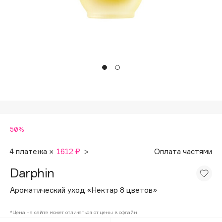
Подарки
Tom Ford
HFC
Для дома
Angiopharm
Техника
KIKO Milano
Estée Lauder
Clarins
0 - 9
50%
100BON
22|11
4 платежа ×
1612 ₽
>
Оплата частями
Darphin
A
Ароматический уход «Нектар 8 цветов»
Acqua di Parma
*Цена на сайте может отличаться от цены в офлайн
Acque di Italia