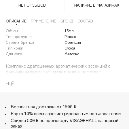
Adele for you
НЕТ ОТЗЫВОВ
НАЛИЧИЕ В МАГАЗИНАХ
Финал лета
Advante
ЭКСКЛЮЗИВ
1 АВГ - 31 АВГ
Aesop
ОПИСАНИЕ
ПРИМЕНЕНИЕ
БРЕНД
СОСТАВ
Age Stop
Объем
ЭКСКЛЮЗИВ
15мл
Тип продукта
Масло
AHFA Cosmetics
Страна бренда
Франция
Ajmal
Тип кожи
Сухая
Для кого
Унисекс
Alix Avien
Allies of Skin
Комплекс драгоценных ароматических эссенций с
AMAN
роскошным ароматом питает кожу и помогает
восстановить её упругость и эластичность. Роскошная
Amina Daudova Brushes
формула с антиоксидантами дарит ощущение гармонии,
ЕЩЁ
Amouage
выводит токсины, питает, повышает тонус, обеспечивает
Amuleto Di Casa
сияние свойственное молодой коже. Ваша кожа вновь
прекрасна!
Angiopharm
ЭКСКЛЮЗИВ
Бесплатная доставка от 1500 ₽
Annbeauty
Карта 10% всем зарегистрированным пользователям
Anua
Скидка 500 ₽ по промокоду VISAGEHALL на первый
заказ
Apadent