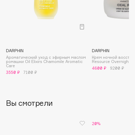
B
Babor
Baffy
Balmain Hair Couture
ЭКСКЛЮЗИВ
Banderas
DARPHIN
DARPHIN
Basicare
Ароматический уход с эфирным маслом
Крем ночной восстан
Batiste
ромашки Oil Elixirs Chamomile Aromatic
Resource Overnight
Care
Beauty Bomb
4600 ₽
9200 ₽
3550 ₽
7100 ₽
Beauty Pati
Beautyblades
НОВИНКА
beautyblender
Вы смотрели
Bebble
Beverly Hills Polo Club
Biodance
20%
Bioderma