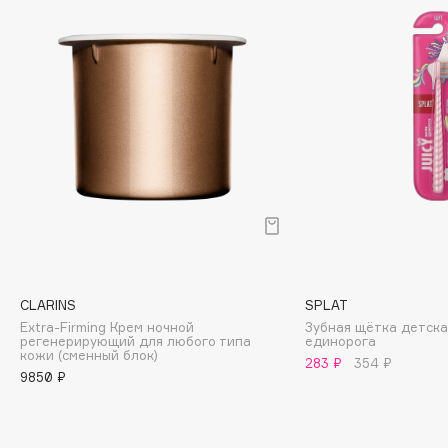
Biomed
Biorepair
Blanx
Blistex
BLOME
Boadicea The Victorious
Bobbi Brown
BOOMSHOP
BORK
Brunello Cucinelli
Bvlgari
CLARINS
SPLAT
by TERRY
Extra-Firming Крем ночной
Зубная щётка детска
регенерирующий для любого типа
единорога
BY WISHTREND
кожи (сменный блок)
283 ₽
354 ₽
Byredo
9850 ₽
C