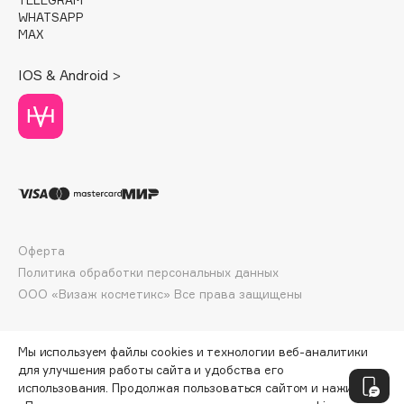
Deonica
WHATSAPP
MAX
Dessange
Dior
IOS & Android >
Divage
Dolce & Gabbana
Dolomit
Dorco
DP Daily Perfection
Dr. Vranjes Firenze
Dr.Althea
Оферта
Dr.Ceuracle
Политика обработки персональных данных
Dr.Jart+
ООО «Визаж косметикс» Все права защищены
DSD de Luxe
Dyson
Мы используем файлы cookies и технологии веб-аналитики
для улучшения работы сайта и удобства его
использования. Продолжая пользоваться сайтом и нажимая