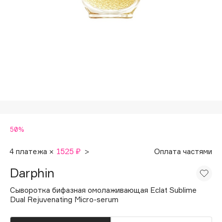
Подарки
Tom Ford
HFC
Для дома
Angiopharm
Техника
KIKO Milano
Estée Lauder
Clarins
0 - 9
50%
100BON
22|11
4 платежа ×
1525 ₽
>
Оплата частями
Darphin
A
Сыворотка бифазная омолаживающая Eclat Sublime
Dual Rejuvenating Micro-serum
Acqua di Parma
Acque di Italia