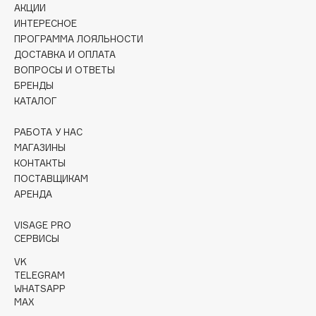
АКЦИИ
ИНТЕРЕСНОЕ
Cadence
ПРОГРАММА ЛОЯЛЬНОСТИ
Capelli Dorati
ДОСТАВКА И ОПЛАТА
Carbon Theory
ВОПРОСЫ И ОТВЕТЫ
Carmex
БРЕНДЫ
КАТАЛОГ
Carolina Herrera
Catrice
РАБОТА У НАС
Celimax
МАГАЗИНЫ
КОНТАКТЫ
Cettua
ПОСТАВЩИКАМ
Chupa Chups
АРЕНДА
Clarette
Clarins
VISAGE PRO
СЕРВИСЫ
Clarins Precious
VK
Clinique
TELEGRAM
Clive Christian
WHATSAPP
MAX
Club De Nuit