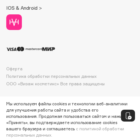
Collagenina
IOS & Android >
Consly
Corimo
CosRX
Cottolina
Crescina
Cunzite
Curaprox
Оферта
Политика обработки персональных данных
ООО «Визаж косметикс» Все права защищены
D
d'Alba
Мы используем файлы cookies и технологии веб-аналитики
DABO
для улучшения работы сайта и удобства его
использования. Продолжая пользоваться сайтом и нажимая
DARLING*
«Принять», вы подтверждаете использование cookies
Darphin
вашего браузера и соглашаетесь
с политикой обработки
персональных данных.
Davines
ДОБАВИТЬ В КОРЗИНУ
6100 ₽
12 200 ₽