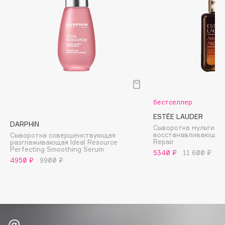
B
Babor
Baffy
Balmain Hair Couture
ЭКСКЛЮЗИВ
Banderas
Basicare
Batiste
бестселлер
Beauty Bomb
ESTÉE LAUDER
DARPHIN
Beauty Pati
Сыворотка мультифу
восстанавливающая 
Сыворотка совершенствующая
Beautyblades
Repair
разглаживающая Ideal Resource
НОВИНКА
Perfecting Smoothing Serum
5340 ₽
11 600 ₽
beautyblender
4950 ₽
9900 ₽
Bebble
Beverly Hills Polo Club
Biodance
Bioderma