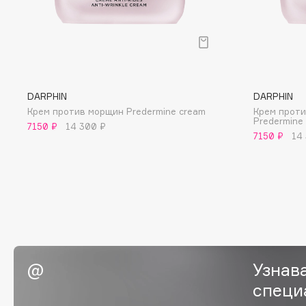
BLOME
C
DARPHIN
DARPHIN
Cadence
Chupa Chups
Крем против морщин Predermine cream
Крем проти
Predermine 
Capelli Dorati
Clarette
7150 ₽
14 300 ₽
7150 ₽
14
Carbon Theory
Clarins
Carmex
Clarins Precious
НОВИНКА
Carolina Herrera
Clinique
Catrice
Clive Christian
Celimax
Club De Nuit
Cettua
Collagenina
Узнав
специ