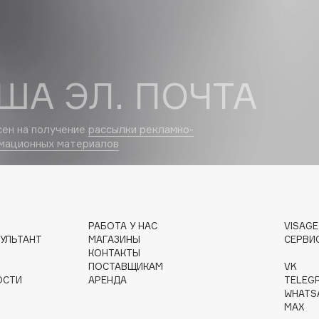
Dr.Althea
Dr.Ceuracle
Dr.Jart+
ША ЭЛ. ПОЧТА
DSD de Luxe
Dyson
сен на получение
рассылки рекламно-
мационных материалов
РАБОТА У НАС
VISAG
УЛЬТАНТ
МАГАЗИНЫ
СЕРВИ
КОНТАКТЫ
Estrâde
ПОСТАВЩИКАМ
VK
Estée Lauder
ОСТИ
АРЕНДА
TELEG
WHATS
Etat Pur
MAX
Etude House