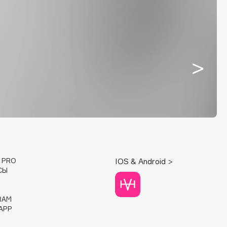
E PRO
IOS & Android >
СЫ
RAM
APP