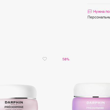
Aveda
Avene
Нужна по
Персональны
Boadicea The Victorious
Bobbi Brown
50%
BOOMSHOP
BORK
Brunello Cucinelli
Bvlgari
by TERRY
BY WISHTREND
Byredo