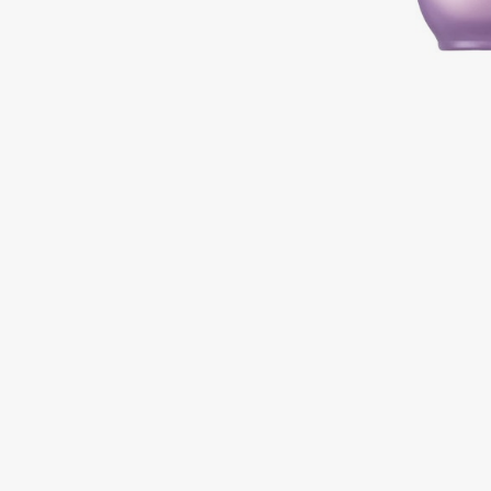
Подарки
0 - 9
Для дома
100BON
22|11
Техника
A
Acqua di Parma
Amina Daudova Brushes
Acque di Italia
Amouage
Adele for you
Amuleto Di Casa
Advante
Angiopharm
ЭКСКЛЮЗИВ
ЭКСКЛЮЗИВ
Aesop
Annbeauty
Age Stop
Anua
ЭКСКЛЮЗИВ
Apadent
AHFA Cosmetics
Apagard
Ajmal