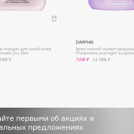
DARPHIN
Consly
в морщин для сухой кожи
Крем ночной скульптурирую
cream Dry Skin
Predermine overnight sculpti
Corimo
 300 ₽
7150 ₽
14 300 ₽
CosRX
Cottolina
Crescina
Cunzite
Curaprox
айте первыми об акциях и
альных предложениях