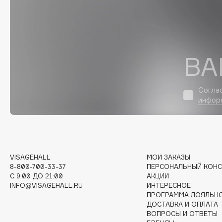
D
d'Alba
Dior
DABO
Divage
DARLING*
Dolce & Gabbana
ВА
Darphin
Dolomit
Davines
Dorco
Согла
Deonica
DP Daily Perfection
инфор
Dessange
Dr. Vranjes Firenze
E
VISAGEHALL
МОИ ЗАКАЗЫ
8-800-700-33-37
ПЕРСОНАЛЬНЫЙ КОНС
C 9:00 ДО 21:00
АКЦИИ
Eat My
Ella Bartsueva Brushes
INFO@VISAGEHALL.RU
ИНТЕРЕСНОЕ
Ecolatier
EMBRACE Haircare
ПРОГРАММА ЛОЯЛЬН
ДОСТАВКА И ОПЛАТА
Ecotools
Emmanuelle Jane
ВОПРОСЫ И ОТВЕТЫ
EGIA
Enough