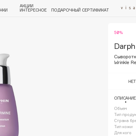
АКЦИИ
НКИ
ИНТЕРЕСНОЕ
ПОДАРОЧНЫЙ СЕРТИФИКАТ
50%
P
Q
R
S
T
U
V
W
Y
Z
А - Я
Darph
Сыворотк
Wrinkle Re
НЕ
Angiopharm
KIKO Milano
ОПИСАНИЕ
Estée Lauder
Объем
Clarins
Тип проду
Страна бр
Тип кожи
Для кого