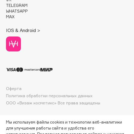
Deonica
TELEGRAM
WHATSAPP
Dessange
MAX
Dior
Divage
IOS & Android >
Dolce & Gabbana
Dolomit
Dorco
DP Daily Perfection
Dr. Vranjes Firenze
Dr.Althea
Dr.Ceuracle
Оферта
Политика обработки персональных данных
Dr.Jart+
ООО «Визаж косметикс» Все права защищены
DSD de Luxe
Dyson
Мы используем файлы cookies и технологии веб-аналитики
для улучшения работы сайта и удобства его
использования. Продолжая пользоваться сайтом и нажимая