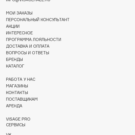
Collagenina
Consly
МОИ ЗАКАЗЫ
ПЕРСОНАЛЬНЫЙ КОНСУЛЬТАНТ
Corimo
АКЦИИ
CosRX
ИНТЕРЕСНОЕ
Cottolina
ПРОГРАММА ЛОЯЛЬНОСТИ
Crescina
ДОСТАВКА И ОПЛАТА
ВОПРОСЫ И ОТВЕТЫ
Cunzite
БРЕНДЫ
Curaprox
КАТАЛОГ
РАБОТА У НАС
D
МАГАЗИНЫ
КОНТАКТЫ
d'Alba
ПОСТАВЩИКАМ
DABO
АРЕНДА
DARLING*
VISAGE PRO
Darphin
СЕРВИСЫ
Davines
VK