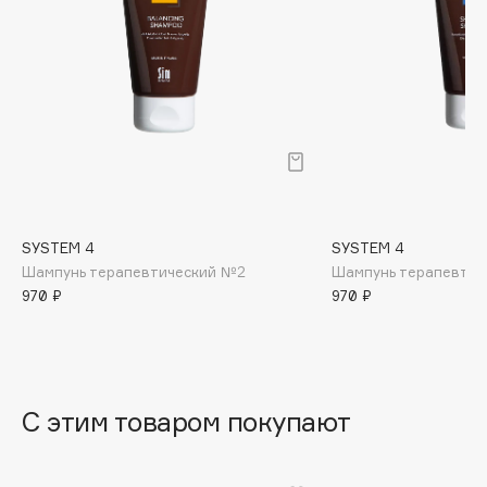
B
Babor
Baffy
Balmain Hair Couture
ЭКСКЛЮЗИВ
Banderas
Basicare
Batiste
Beauty Bomb
SYSTEM 4
SYSTEM 4
Шампунь терапевтический №2
Шампунь терапевти
Beauty Pati
970 ₽
970 ₽
Beautyblades
НОВИНКА
beautyblender
Bebble
Beverly Hills Polo Club
С этим товаром покупают
Biodance
Bioderma