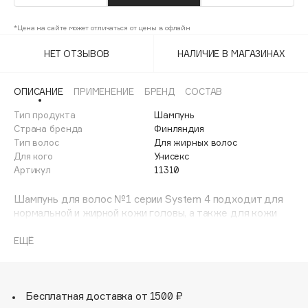
Adele for you
Финал лета
Advante
*Цена на сайте может отличаться от цены в офлайн
ЭКСКЛЮЗИВ
1 АВГ - 31 АВГ
Aesop
НЕТ ОТЗЫВОВ
НАЛИЧИЕ В МАГАЗИНАХ
Age Stop
ЭКСКЛЮЗИВ
AHFA Cosmetics
ОПИСАНИЕ
ПРИМЕНЕНИЕ
БРЕНД
СОСТАВ
Ajmal
Тип продукта
Шампунь
Страна бренда
Финляндия
Alix Avien
Тип волос
Для жирных волос
Allies of Skin
Для кого
Унисекс
AMAN
Артикул
11310
Amina Daudova Brushes
Шампунь для волос №1 серии System 4 подходит для
Amouage
нормальной и жирной кожи головы, а также для кожи
Amuleto Di Casa
склонной к жирности. Компоненты, входящие в состав
шампуня для волос, стабилизируют состояние кожи
ЕЩЁ
Angiopharm
ЭКСКЛЮЗИВ
головы и поддерживают ее нормальный баланс.
Annbeauty
Шампунь для жирных волос №1 помогает снять зуд,
шелушения кожи головы, увлажняет и придает волосам
Anua
здоровый блеск. Шампунь подходит к использованию
Бесплатная доставка от 1500 ₽
Apadent