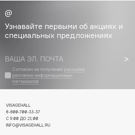
Cadence
Capelli Dorati
Узнавайте первыми об акциях и
Carbon Theory
специальных предложениях
Carmex
Carolina Herrera
Catrice
ВАША ЭЛ. ПОЧТА
Celimax
Согласен на получение
рассылки
Cettua
рекламно-информационных
Chupa Chups
материалов
Clarette
Clarins
Clarins Precious
VISAGEHALL
8-800-700-33-37
Clinique
C 9:00 ДО 21:00
Clive Christian
INFO@VISAGEHALL.RU
Club De Nuit