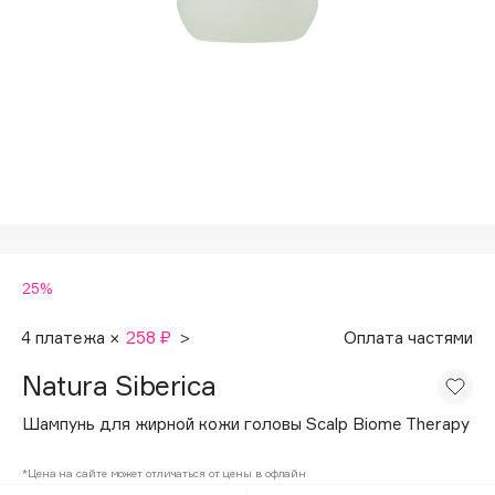
Подарки
Tom Ford
HFC
Для дома
Angiopharm
Техника
KIKO Milano
Estée Lauder
Clarins
0 - 9
25%
100BON
22|11
4 платежа ×
258 ₽
>
Оплата частями
Natura Siberica
A
Шампунь для жирной кожи головы Scalp Biome Therapy
Acqua di Parma
*Цена на сайте может отличаться от цены в офлайн
Acque di Italia