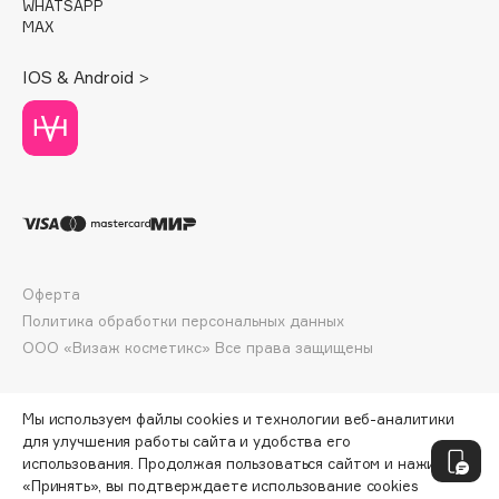
WHATSAPP
Deonica
MAX
Dessange
IOS & Android >
Dior
Divage
Dolce & Gabbana
Dolomit
Dorco
DP Daily Perfection
Dr. Vranjes Firenze
Оферта
Dr.Althea
Политика обработки персональных данных
Dr.Ceuracle
ООО «Визаж косметикс» Все права защищены
Dr.Jart+
DSD de Luxe
Мы используем файлы cookies и технологии веб-аналитики
Dyson
для улучшения работы сайта и удобства его
использования. Продолжая пользоваться сайтом и нажимая
«Принять», вы подтверждаете использование cookies