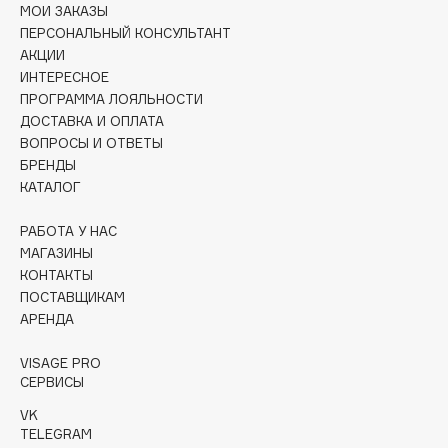
Collagenina
МОИ ЗАКАЗЫ
ПЕРСОНАЛЬНЫЙ КОНСУЛЬТАНТ
Consly
АКЦИИ
Corimo
ИНТЕРЕСНОЕ
CosRX
ПРОГРАММА ЛОЯЛЬНОСТИ
ДОСТАВКА И ОПЛАТА
Cottolina
ВОПРОСЫ И ОТВЕТЫ
Crescina
БРЕНДЫ
Cunzite
КАТАЛОГ
Curaprox
РАБОТА У НАС
МАГАЗИНЫ
D
КОНТАКТЫ
ПОСТАВЩИКАМ
АРЕНДА
d'Alba
DABO
VISAGE PRO
DARLING*
СЕРВИСЫ
Darphin
VK
Davines
TELEGRAM