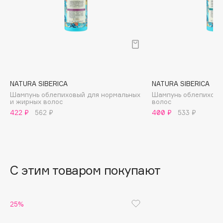
B
Babor
Baffy
Balmain Hair Couture
ЭКСКЛЮЗИВ
Banderas
NATURA SIBERICA
NATURA SIBERICA
Basicare
Шампунь облепиховый для нормальных
Шампунь облепиховы
Batiste
и жирных волос
волос
Beauty Bomb
422 ₽
562 ₽
400 ₽
533 ₽
Beauty Pati
Beautyblades
НОВИНКА
beautyblender
С этим товаром покупают
Bebble
Beverly Hills Polo Club
Biodance
25%
Bioderma