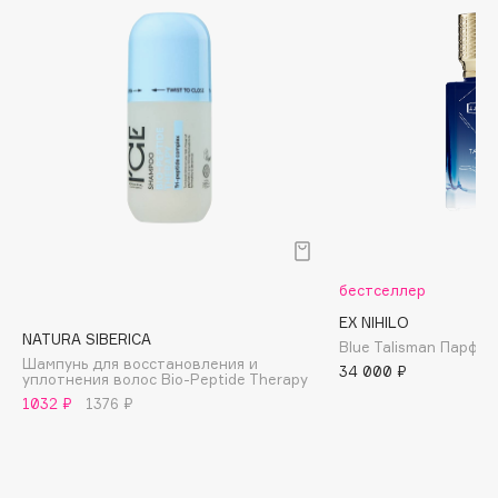
Biomed
Biorepair
Blanx
Blistex
BLOME
Boadicea The Victorious
Bobbi Brown
BOOMSHOP
BORK
Brunello Cucinelli
бестселлер
Bvlgari
EX NIHILO
NATURA SIBERICA
Blue Talisman Парфю
by TERRY
Шампунь для восстановления и
34 000 ₽
уплотнения волос Bio-Peptide Therapy
BY WISHTREND
1032 ₽
1376 ₽
Byredo
C