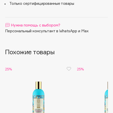
Только сертифицированные товары
Apagard
Aravia Professional
Arcadia
Нужна помощь с выбором?
Archetype
Персональный консультант в WhatsApp и Max
Architect Demidoff
ARIVE MAKEUP
Art&Fact
Похожие товары
Art-Visage
Artdeco
25%
25%
Astra
Atelier Rebul
Augustinus Bader
Aveda
Avene