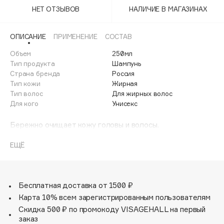
Adele for you
НЕТ ОТЗЫВОВ
НАЛИЧИЕ В МАГАЗИНАХ
Финал лета
Advante
ЭКСКЛЮЗИВ
1 АВГ - 31 АВГ
Aesop
ОПИСАНИЕ
ПРИМЕНЕНИЕ
СОСТАВ
Age Stop
Объем
ЭКСКЛЮЗИВ
250мл
Тип продукта
Шампунь
AHFA Cosmetics
Страна бренда
Россия
Ajmal
Тип кожи
Жирная
Тип волос
Для жирных волос
Alix Avien
Для кого
Унисекс
Allies of Skin
AMAN
Бережно очищает кожу головы и волосы.
Органическая магнолия и витамин А — стимулируют
Amina Daudova Brushes
волосяные фолликулы и укрепляют структуру волос по
ЕЩЁ
Amouage
длине.
Amuleto Di Casa
Пироктон оламин и витамин Е — предотвращают
образование перхоти.
Angiopharm
ЭКСКЛЮЗИВ
Бесплатная доставка от 1500 ₽
Annbeauty
Карта 10% всем зарегистрированным пользователям
Anua
Скидка 500 ₽ по промокоду VISAGEHALL на первый
заказ
Apadent