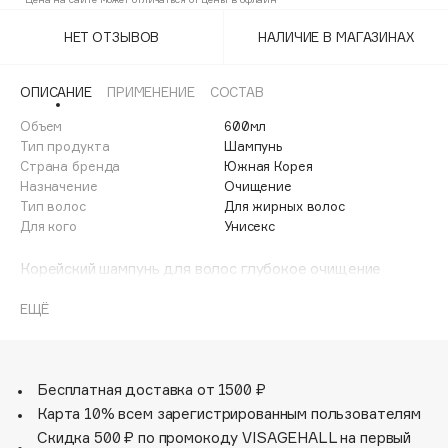
Adele for you
Финал лета
НЕТ ОТЗЫВОВ
НАЛИЧИЕ В МАГАЗИНАХ
Advante
ЭКСКЛЮЗИВ
1 АВГ - 31 АВГ
Aesop
ОПИСАНИЕ
ПРИМЕНЕНИЕ
СОСТАВ
Age Stop
ЭКСКЛЮЗИВ
Объем
600мл
AHFA Cosmetics
Тип продукта
Шампунь
Ajmal
Страна бренда
Южная Корея
Назначение
Очищение
Alix Avien
Тип волос
Для жирных волос
Allies of Skin
Для кого
Унисекс
AMAN
Корейский шампунь для волос глубокое очищение
Amina Daudova Brushes
Kerasys Derma & More Deep Cleansing Shampoo для
Amouage
ухода за жирной кожей головы и волосами с
ЕЩЁ
церамидами и маслом семян зеленого чая.
Amuleto Di Casa
Специально разработанная формула для ухода за
Angiopharm
ЭКСКЛЮЗИВ
жирной кожей головы и волосами.
Annbeauty
Мягко и эффективно, не вызывая раздражения, очищает
Бесплатная доставка от 1500 ₽
жирную кожу голову.
Карта 10% всем зарегистрированным пользователям
Anua
Церамиды и масло семян зеленого чая
Скидка 500 ₽ по промокоду VISAGEHALL на первый
Apadent