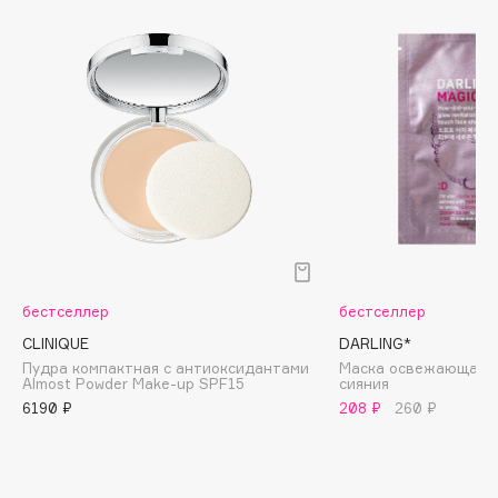
Biomed
Biorepair
Blanx
Blistex
BLOME
Boadicea The Victorious
Bobbi Brown
BOOMSHOP
BORK
Brunello Cucinelli
бестселлер
бестселлер
Bvlgari
CLINIQUE
DARLING*
by TERRY
Пудра компактная с антиоксидантами
Маска освежающая с
BY WISHTREND
Almost Powder Make-up SPF15
cияния
6190 ₽
208 ₽
260 ₽
Byredo
C