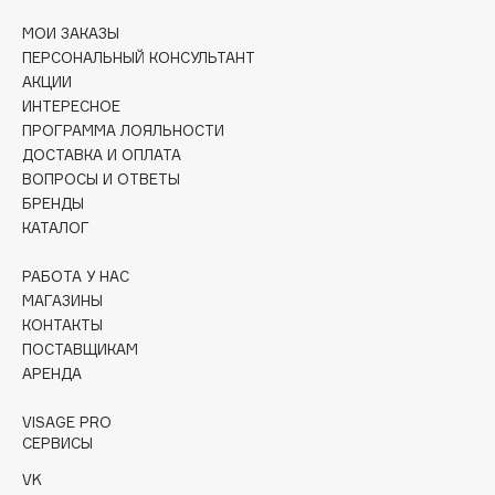
Collagenina
МОИ ЗАКАЗЫ
Consly
ПЕРСОНАЛЬНЫЙ КОНСУЛЬТАНТ
Corimo
АКЦИИ
ИНТЕРЕСНОЕ
CosRX
ПРОГРАММА ЛОЯЛЬНОСТИ
Cottolina
ДОСТАВКА И ОПЛАТА
Crescina
ВОПРОСЫ И ОТВЕТЫ
Cunzite
БРЕНДЫ
КАТАЛОГ
Curaprox
РАБОТА У НАС
МАГАЗИНЫ
D
КОНТАКТЫ
ПОСТАВЩИКАМ
d'Alba
АРЕНДА
DABO
DARLING*
VISAGE PRO
СЕРВИСЫ
Darphin
VK
Davines