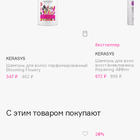
B
Babor
Baffy
Balmain Hair Couture
ЭКСКЛЮЗИВ
Banderas
бестселлер
Basicare
KERASYS
KERASYS
Шампунь для волос
Batiste
восстанавливающий Ha
Шампунь для волос парфюмированный
Repairing 400мл
Blooming Flowery
Beauty Bomb
672 ₽
896 ₽
347 ₽
462 ₽
Beauty Pati
Beautyblades
НОВИНКА
beautyblender
Bebble
С этим товаром покупают
Beverly Hills Polo Club
Biodance
Bioderma
20%