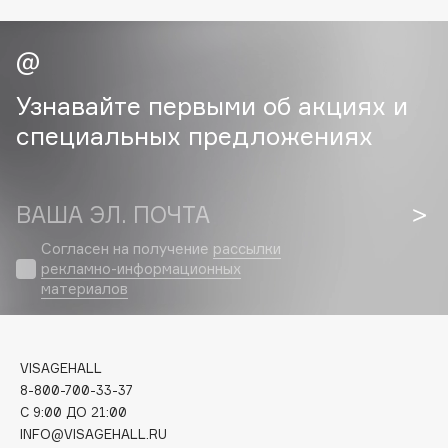
Cadence
Capelli Dorati
Carbon Theory
Узнавайте первыми об акциях и
Carmex
специальных предложениях
Carolina Herrera
Catrice
Celimax
ВАША ЭЛ. ПОЧТА
Cettua
Согласен на получение
рассылки
Chupa Chups
рекламно-информационных
материалов
Clarette
Clarins
Clarins Precious
НОВИНКА
VISAGEHALL
Clinique
8-800-700-33-37
Clive Christian
C 9:00 ДО 21:00
Club De Nuit
INFO@VISAGEHALL.RU