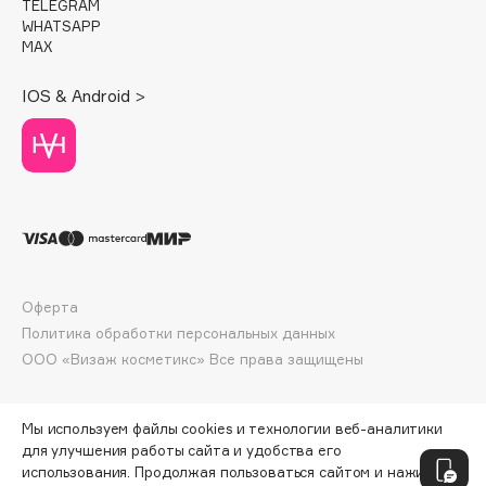
TELEGRAM
Deonica
WHATSAPP
MAX
Dessange
Dior
IOS & Android >
Divage
Dolce & Gabbana
Dolomit
Dorco
DP Daily Perfection
Dr. Vranjes Firenze
Dr.Althea
Оферта
Dr.Ceuracle
Политика обработки персональных данных
Dr.Jart+
ООО «Визаж косметикс» Все права защищены
DSD de Luxe
Dyson
Мы используем файлы cookies и технологии веб-аналитики
для улучшения работы сайта и удобства его
использования. Продолжая пользоваться сайтом и нажимая