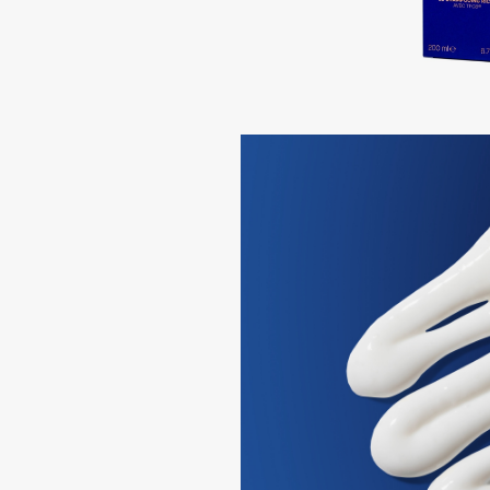
G
Garnier
Giardino Magico
Gecko
Gillette
Geltek
Givenchy
Genosys
Global Keratin
ЭКСКЛЮЗИВ
Global White
Geomar
H
Hadat Cosmetics
HELIBEAUTY
Hamis
Hempz
Hapica
HFC