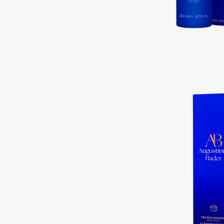
EGIA
EpilProfi
Eigshow
Erborian
Elemis
Essence
Elian Russia
Essential Parfums Paris
Elie Saab
Estrâde
F
FANE
Flipper
Farmstay
FLOEMA
Felce Azzurra
Floraïku
Fillerina
Forlle'd
ЭКСКЛЮЗИВ
Fiona Franchimon