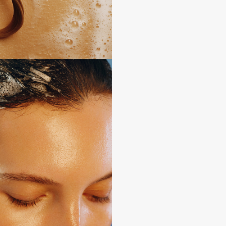
Consly
Corimo
CosRX
Cottolina
Crescina
Cunzite
Curaprox