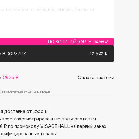
Финал лета
Парфюм для тебя
сыщенный увлажняющий шампунь помогает
1 АВГ - 31 АВГ
5 АВГ - 9 АВГ
итать сухие пряди, разглаживать завитки и
 поврежденные волосы от корней до кончиков;
яя их, придавая волосам мягкость,
ость, здоровый вид и упругость.
ПО ЗОЛОТОЙ КАРТЕ:
9450 ₽
 В КОРЗИНУ
10 500 ₽
×
2625 ₽
Оплата частями
жет отличаться от цены в офлайн
я доставка от 1500 ₽
 всем зарегистрированным пользователям
0 ₽ по промокоду VISAGEHALL на первый заказ
ртифицированные товары