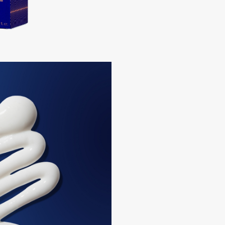
Gourmandise
Grace Day
Guerlain
Guess
Holika Holika
Holly Polly
Holy Land