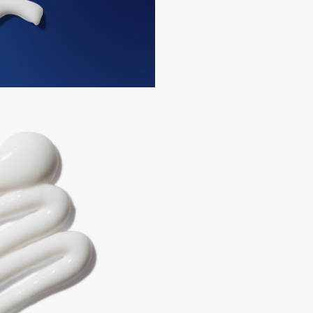
Institute Estelare
Instytutum
invisibobble
IS Clinical
Jo Malone London
Juliette Has A Gun
Juvena