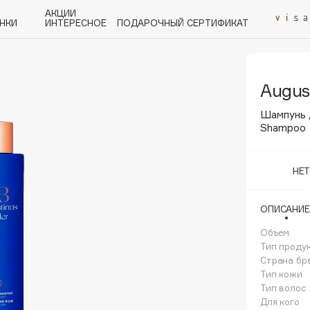
АКЦИИ
НКИ
ИНТЕРЕСНОЕ
ПОДАРОЧНЫЙ СЕРТИФИКАТ
Augus
P
Q
R
S
T
U
V
W
Y
Z
А - Я
Шампунь 
Shampoo
НЕ
Angiopharm
ОПИСАНИЕ
KIKO Milano
Объем
Estée Lauder
Тип проду
Clarins
Страна бр
Тип кожи
Тип волос
Для кого