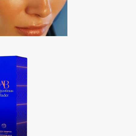
Dr.Althea
Dr.Ceuracle
Dr.Jart+
DSD de Luxe
Dyson
Estée Lauder
Etat Pur
Etude House
Etude organix