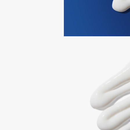
I
I Love My Hair
INGLOT
Iceberg
Initio
Icon Skin
Insight Professional
Influence Beauty
Institut Esthederm
J
James Read
Janeke
Jan Marini
Jimmy Choo
ЭКСКЛЮЗИВ
JMsolution
Jane Iredale