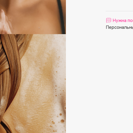
Aveda
Avene
Нужна по
Персональны
Boadicea The Victorious
Bobbi Brown
BOOMSHOP
BORK
Brunello Cucinelli
Bvlgari
by TERRY
BY WISHTREND
Byredo