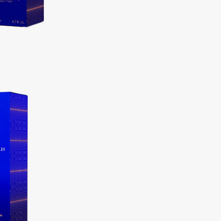
Eva Mosaic
Ex Nihilo
EXOARI L
Fragrance Du Bois
Frederic Malle
Frudia
Funny Organix