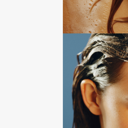
BLOME
C
Cadence
Chupa Chups
Capelli Dorati
Clarette
Carbon Theory
Clarins
Carmex
Clarins Precious
НОВИНКА
Carolina Herrera
Clinique
Catrice
Clive Christian
Celimax
Club De Nuit
Cettua
Collagenina