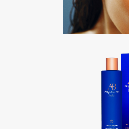
D
d'Alba
Dior
DABO
Divage
DARLING*
Dolce & Gabbana
Darphin
Dolomit
Davines
Dorco
Deonica
DP Daily Perfection
Dessange
Dr. Vranjes Firenze
E
Eat My
Ella Bartsueva Brushes
Ecolatier
EMBRACE Haircare
Ecotools
Emmanuelle Jane
EGG
Enough