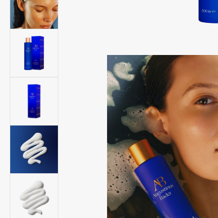
Подарки
0 - 9
Для дома
100BON
22|11
Техника
A
Acqua di Parma
Amina Daudova Brushes
Acque di Italia
Amouage
Adele for you
Amuleto Di Casa
Advante
Angiopharm
ЭКСКЛЮЗИВ
ЭКСКЛЮЗИВ
Aesop
Annbeauty
Age Stop
Anua
ЭКСКЛЮЗИВ
Apadent
AHFA Cosmetics
Apagard
Ajmal