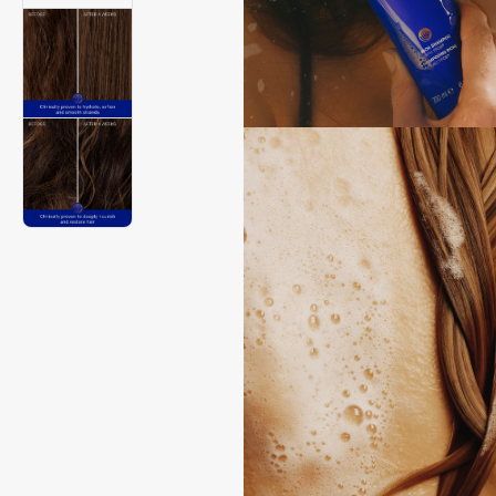
Aravia Professional
Alix Avien
Arcadia
Allies of Skin
Archetype
AMAN
B
Babor
beautyblender
Baffy
Bebble
Balmain Hair Couture
Beverly Hills Polo Club
ЭКСКЛЮЗИВ
Biodance
Banderas
Bioderma
Basicare
Biomed
Batiste
Biorepair
Beauty Bomb
Blanx
Beauty Pati
Blistex
Beautyblades
НОВИНКА