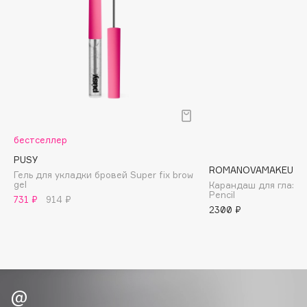
Biomed
Biorepair
Blanx
Blistex
BLOME
Boadicea The Victorious
Bobbi Brown
BOOMSHOP
бестселлер
BORK
PUSY
ROMANOVAMAKEUP
Гель для укладки бровей Super fix brow
Brunello Cucinelli
gel
Карандаш для глаз S
Pencil
Bvlgari
731 ₽
914 ₽
2300 ₽
by TERRY
BY WISHTREND
Byredo
C