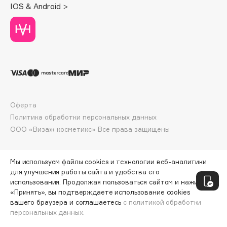
IOS & Android >
Deonica
Dessange
Dior
Divage
Dolce & Gabbana
Dolomit
Dorco
Оферта
DP Daily Perfection
Политика обработки персональных данных
Dr. Vranjes Firenze
ООО «Визаж косметикс» Все права защищены
Dr.Althea
Dr.Ceuracle
Мы используем файлы cookies и технологии веб-аналитики
Dr.Jart+
для улучшения работы сайта и удобства его
DSD de Luxe
использования. Продолжая пользоваться сайтом и нажимая
Dyson
«Принять», вы подтверждаете использование cookies
вашего браузера и соглашаетесь
с политикой обработки
персональных данных.
ДОБАВИТЬ В КОРЗИНУ
402 ₽
502 ₽