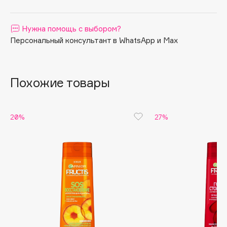
Apagard
Aravia Professional
Нужна помощь с выбором?
Персональный консультант в WhatsApp и Max
Arcadia
Archetype
Architect Demidoff
Похожие товары
ARIVE MAKEUP
Art&Fact
Art-Visage
20%
27%
Artdeco
Astra
Atelier Rebul
Augustinus Bader
Aveda
Avene