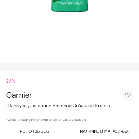
Подарки
Tom Ford
HFC
Для дома
Angiopharm
Техника
KIKO Milano
Estée Lauder
Clarins
0 - 9
20%
100BON
22|11
Garnier
Шампунь для волос Кокосовый баланс Fructis
A
*Цена на сайте может отличаться от цены в офлайн
Acqua di Parma
НЕТ ОТЗЫВОВ
НАЛИЧИЕ В МАГАЗИНАХ
Acque di Italia