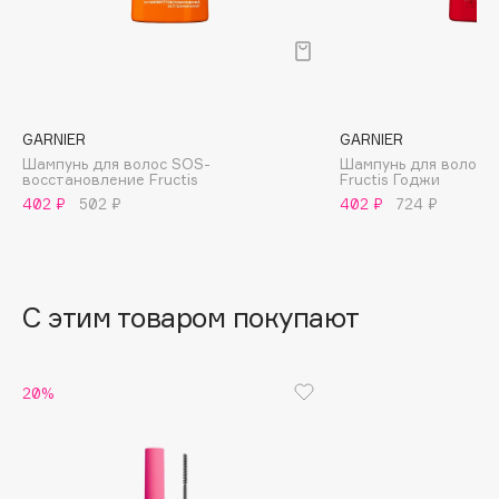
B
Babor
Baffy
Balmain Hair Couture
ЭКСКЛЮЗИВ
GARNIER
GARNIER
Banderas
Шампунь для волос SOS-
Шампунь для волос 
восстановление Fructis
Fructis Годжи
Basicare
402 ₽
502 ₽
402 ₽
724 ₽
Batiste
Beauty Bomb
Beauty Pati
С этим товаром покупают
Beautyblades
НОВИНКА
beautyblender
Bebble
20%
Beverly Hills Polo Club
Biodance
Bioderma