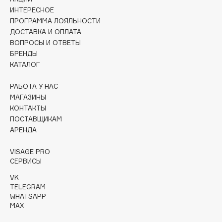
Collagenina
ИНТЕРЕСНОЕ
Consly
ПРОГРАММА ЛОЯЛЬНОСТИ
ДОСТАВКА И ОПЛАТА
Corimo
ВОПРОСЫ И ОТВЕТЫ
CosRX
БРЕНДЫ
Cottolina
КАТАЛОГ
Crescina
РАБОТА У НАС
Cunzite
МАГАЗИНЫ
Curaprox
КОНТАКТЫ
ПОСТАВЩИКАМ
АРЕНДА
D
VISAGE PRO
d'Alba
СЕРВИСЫ
DABO
VK
TELEGRAM
DARLING*
WHATSAPP
Darphin
MAX
Davines