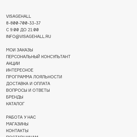
Deonica
Dessange
VISAGEHALL
Dior
8-800-700-33-37
C 9:00 ДО 21:00
Divage
INFO@VISAGEHALL.RU
Dolce & Gabbana
Dolomit
МОИ ЗАКАЗЫ
Dorco
ПЕРСОНАЛЬНЫЙ КОНСУЛЬТАНТ
АКЦИИ
DP Daily Perfection
ИНТЕРЕСНОЕ
Dr. Vranjes Firenze
ПРОГРАММА ЛОЯЛЬНОСТИ
Dr.Althea
ДОСТАВКА И ОПЛАТА
Dr.Ceuracle
ВОПРОСЫ И ОТВЕТЫ
БРЕНДЫ
Dr.Jart+
КАТАЛОГ
DSD de Luxe
Dyson
РАБОТА У НАС
МАГАЗИНЫ
КОНТАКТЫ