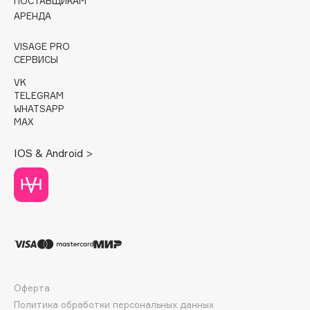
E
ПОСТАВЩИКАМ
АРЕНДА
Eat My
VISAGE PRO
Ecolatier
СЕРВИСЫ
Ecotools
VK
EGG
TELEGRAM
WHATSAPP
EGIA
MAX
Eigshow
Elemis
IOS & Android >
Elian Russia
Elie Saab
Ella Bartsueva Brushes
EMBRACE Haircare
Emmanuelle Jane
Enough
EpilProfi
Оферта
Erborian
Политика обработки персональных данных