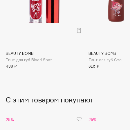
B
Babor
Baffy
Balmain Hair Couture
ЭКСКЛЮЗИВ
Banderas
Basicare
BEAUTY BOMB
BEAUTY BOMB
Batiste
Тинт для губ Blood Shot
Тинт для губ Смешар
Beauty Bomb
488 ₽
610 ₽
Beauty Pati
Beautyblades
НОВИНКА
beautyblender
С этим товаром покупают
Bebble
Beverly Hills Polo Club
Biodance
25%
25%
Bioderma